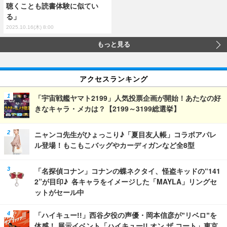
聴くことも読書体験に似てい
る」
2025.10.16(木) 8:00
もっと見る
アクセスランキング
「宇宙戦艦ヤマト2199」人気投票企画が開始！あたなの好
きなキャラ・メカは？【2199～3199総選挙】
ニャンコ先生がひょっこり♪「夏目友人帳」コラボアパレ
ル登場！もこもこバッグやカーディガンなど全8型
「名探偵コナン」コナンの蝶ネクタイ、怪盗キッドの“141
2”が目印♪ 各キャラをイメージした「MAYLA」リングセ
ットがセール中
「ハイキュー!!」西谷夕役の声優・岡本信彦が”リベロ”を
体感！ 展示イベント「ハイキュー!! オン ザ コート」東京