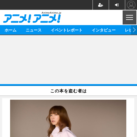
CL
ホーム
ニュース
イベントレポート
インタビュー
レビュ
ニュース
アニメ
映画/ドラマ
イベントレポート
マンガ
ノベル
アニメ
映画
インタビュー
音楽
声優
ライブ
舞台
スタッフ
声優
レビュー
この本を盗む者は
ゲーム
グッズ
海外イベント
ビジネス
俳優・タレント
アーティスト
アニメ
実写
動画
イベント
海外
ビジネス
書評
イベント
アニメ
映画/ドラマ
連載・コラム
ゲーム
座談会
アニメ！アニメ！TV
ABEMA Cafe