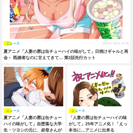
ニュース
2025.7.8(火) 19:35
夏アニメ「人妻の唇は缶チューハイの味がして」日焼けギャルと再
会－ 既婚者なのに甘えてきて… 第2話先行カット
ニュース
ニュース
夏アニメ「人妻の唇は缶チュー
「人妻の唇は缶チューハイの味
ハイの味がして」自堕落な大学
がして」25年アニメ化！「えっ
生・ツヨシの元に、叔母さんが
本当に…アニメに出来る