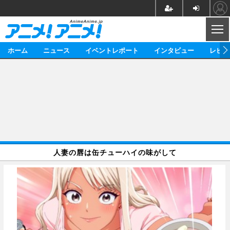
CL
ホーム
ニュース
イベントレポート
インタビュー
レビュ
ニュース
アニメ
映画/ドラマ
イベントレポート
マンガ
ノベル
アニメ
映画
インタビュー
音楽
声優
ライブ
舞台
スタッフ
声優
レビュー
人妻の唇は缶チューハイの味がして
ゲーム
グッズ
海外イベント
ビジネス
俳優・タレント
アーティスト
アニメ
実写
動画
イベント
海外
ビジネス
書評
イベント
アニメ
映画/ドラマ
連載・コラム
ゲーム
座談会
アニメ！アニメ！TV
ABEMA Cafe