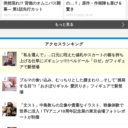
突然現れ!? 背徳のオムニバス開
の…？」原作・作画陣も喜び＆
幕― 第1話先行カット
驚き
2025.7.1(火) 20:45
2025.2.18(火) 16:30
もっと見る
アクセスランキング
「私を選んで」…口元に咥えた値札やスカートの裾を持ち
上げる仕草にズギュンッ!!!!ベルドール「ロゼ」がフィギュ
アで新登場
ブルマの食い込み、むっちりとした腰まわり…そして“挑発
する目”!!「おさぼりギャル 愛沢りさ」フィギュアで新登
場
「文スト」中島敦らの立像や貴重なイラスト、映像体験で
世界に没入！TVアニメ10周年記念展の東京会場フォトレポ
ートが到着