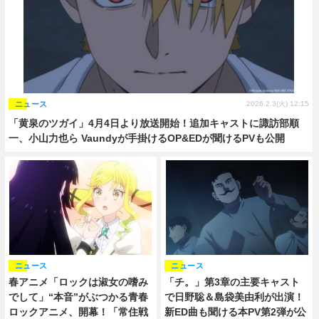
ニュース
2026.2.3(火) 12:15
「黄泉のツガイ」4月4日より放送開始！追加キャストに諏訪部順
一、小山力也ら Vaundyが手掛けるOP&EDが聞けるPVも公開
ニュース
ニュース
春アニメ「ロックは淑女の嗜み
「チ。」第3章の主要キャスト
でして」“本音”がぶつかる青春
で日野聡＆島袋美由利が出演！
ロックアニメ、開幕！「常住戦
新ED曲も聞ける本PV第2弾が公