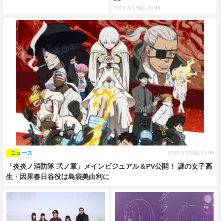
2023.3.17(金) 20:03
ニュース
2020.5.22(金) 13:00
「炎炎ノ消防隊 弐ノ章」メインビジュアル＆PV公開！ 謎の女子高
生・因果春日谷役は島袋美由利に