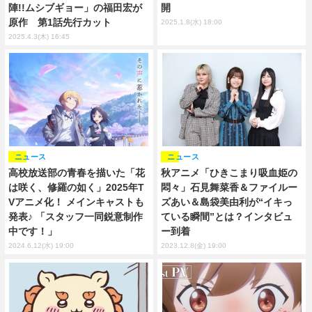
陣!!ムシブギョー」の福田宏が
開
原作 第1話先行カット
2025.1.8(水) 18:00
2025.4.3(木) 16:45
ニュース
ニュース
高校放送部の青春を描いた「花
秋アニメ「ひきこまり吸血姫の
は咲く、修羅の如く」2025年T
悶々」石見舞菜香＆ファイルー
Vアニメ化！ メインキャストも
ズあい＆島袋美由利が“イキっ
発表♪ 「スタッフ一同鋭意制作
ている瞬間”とは？インタビュ
中です！」
ー到着
2024.6.12(水) 19:00
2023.12.8(金) 19:00