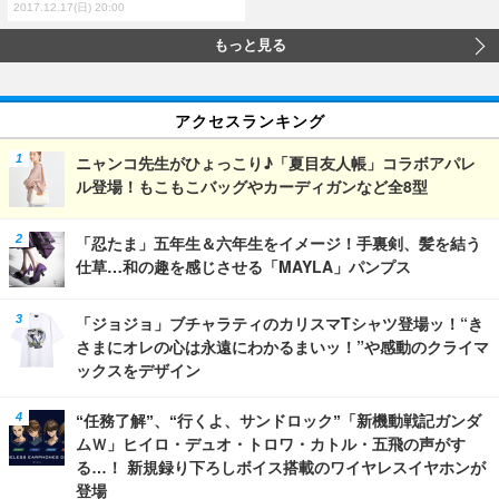
2017.12.17(日) 20:00
もっと見る
アクセスランキング
ニャンコ先生がひょっこり♪「夏目友人帳」コラボアパレ
ル登場！もこもこバッグやカーディガンなど全8型
「忍たま」五年生＆六年生をイメージ！手裏剣、髪を結う
仕草…和の趣を感じさせる「MAYLA」パンプス
「ジョジョ」ブチャラティのカリスマTシャツ登場ッ！“き
さまにオレの心は永遠にわかるまいッ！”や感動のクライマ
ックスをデザイン
“任務了解”、“行くよ、サンドロック”「新機動戦記ガンダ
ムＷ」ヒイロ・デュオ・トロワ・カトル・五飛の声がす
る…！ 新規録り下ろしボイス搭載のワイヤレスイヤホンが
登場