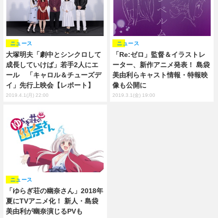
ニュース
ニュース
「Re:ゼロ」監督＆イラストレ
大塚明夫「劇中とシンクロして
ーター、新作アニメ発表！ 島袋
成長していけば」若手2人にエ
美由利らキャスト情報・特報映
ール 「キャロル＆チューズデ
像も公開に
イ」先行上映会【レポート】
2019.3.1(金) 19:00
2019.4.1(月) 22:00
ニュース
「ゆらぎ荘の幽奈さん」2018年
夏にTVアニメ化！ 新人・島袋
美由利が幽奈演じるPVも