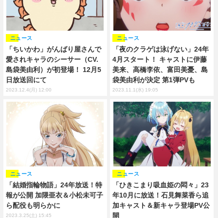
ニュース
ニュース
「ちいかわ」がんばり屋さんで
「夜のクラゲは泳げない」24年
愛されキャラのシーサー（CV.
4月スタート！ キャストに伊藤
島袋美由利）が初登場！ 12月5
美来、高橋李依、富田美憂、島
日放送回にて
袋美由利が決定 第1弾PVも
2023.12.4(月) 12:00
2023.11.1(水) 19:05
ニュース
ニュース
「結婚指輪物語」24年放送！特
「ひきこまり吸血姫の悶々」23
報が公開 加隈亜衣＆小松未可子
年10月に放送！石見舞菜香ら追
ら配役も明らかに
加キャスト＆新キャラ登場PV公
開
2023.3.25(土) 15:45