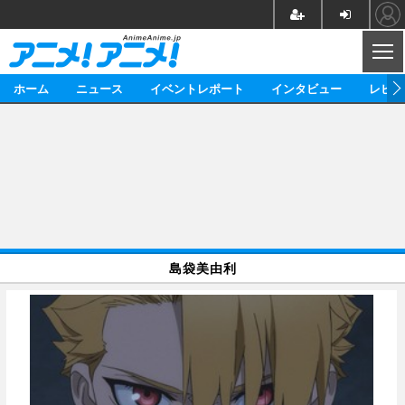
CL
ホーム
ニュース
イベントレポート
インタビュー
レビュ
ニュース
アニメ
映画/ドラマ
イベントレポート
マンガ
ノベル
アニメ
映画
インタビュー
音楽
声優
ライブ
舞台
スタッフ
声優
レビュー
島袋美由利
ゲーム
グッズ
海外イベント
ビジネス
俳優・タレント
アーティスト
アニメ
実写
動画
イベント
海外
ビジネス
書評
イベント
アニメ
映画/ドラマ
連載・コラム
ゲーム
座談会
アニメ！アニメ！TV
ABEMA Cafe