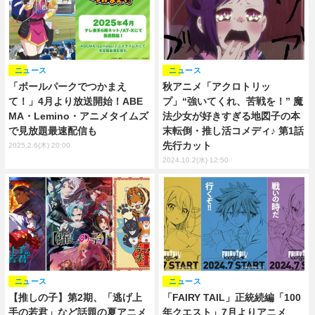
ニュース
ニュース
「ボールパークでつかまえ
秋アニメ「アクロトリッ
て！」4月より放送開始！ABE
プ」“強いてくれ、苦戦を！” 魔
MA・Lemino・アニメタイムズ
法少女が好きすぎる地図子の本
で見放題最速配信も
末転倒・推し活コメディ♪ 第1話
先行カット
2025.2.6(木) 20:00
2024.10.2(水) 12:50
ニュース
ニュース
【推しの子】第2期、「逃げ上
「FAIRY TAIL」正統続編「100
手の若君」など話題の夏アニメ
年クエスト」7月よりアニメ