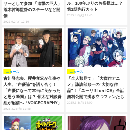
ル、100年ぶりのお客様は…？
サーとして参加 「進撃の巨人」
第1話先行カット
荒木哲郎監督のステージなど開
催
2025.4.8(火) 11:45
2025.9.2(火) 12:36
ニュース
ニュース
「全人類見て」「大傑作アニ
古川登志夫、櫻井孝宏が仕事や
メ」諏訪部順一の“大切な作
人生、“声優論”を語り合う！
品”！「ユーリ!!! on ICE」全話
「声優になって本当に良かった
無料公開で沸き立つファンたち
と思う瞬間」は？ 骨太な対談番
組が配信へ「VOICEGRAPHY」
2025.3.3(月) 14:00
2025.3.25(火) 12:45