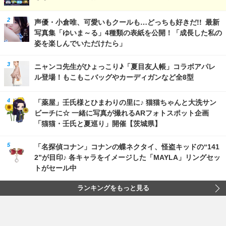
声優・小倉唯、可愛いもクールも…どっちも好きだ!! 最新
写真集「ゆいま～る」4種類の表紙を公開！「成長した私の
姿を楽しんでいただけたら」
ニャンコ先生がひょっこり♪「夏目友人帳」コラボアパレ
ル登場！もこもこバッグやカーディガンなど全8型
「薬屋」壬氏様とひまわりの里に♪ 猫猫ちゃんと大洗サン
ビーチに☆ 一緒に写真が撮れるARフォトスポット企画
「猫猫・壬氏と夏巡り」開催【茨城県】
「名探偵コナン」コナンの蝶ネクタイ、怪盗キッドの“141
2”が目印♪ 各キャラをイメージした「MAYLA」リングセッ
トがセール中
ランキングをもっと見る