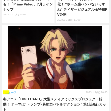
も！「Prime Video」7月ライン
化！ “ホーム感ハンパないっす
ナップ
ね” ティザービジュアル＆特報P
V公開
2024.6.27(木) 10:02
2024.3.12(火) 11:00
ニュース
2023.1.9(月) 10:45
冬アニメ「HIGH CARD」大型メディアミックスプロジェクト始
動！ テーマは“トランプ×異能力バトルアクション” 第1話先行カッ
ト