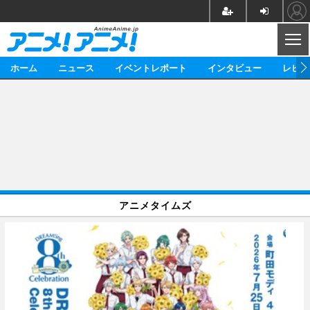
CL
ホーム
ニュース
イベントレポート
インタビュー
レビュ
ニュース
アニメ
映画/ドラマ
イベントレポート
マンガ
ノベル
アニメ
映画
インタビュー
音楽
声優
ライブ
舞台
スタッフ
声優
レビュー
アニメタイムズ
ゲーム
グッズ
海外イベント
ビジネス
俳優・タレント
アーティスト
アニメ
実写
動画
イベント
海外
ビジネス
書評
イベント
アニメ
映画/ドラマ
連載・コラム
ゲーム
座談会
アニメ！アニメ！TV
ABEMA Cafe