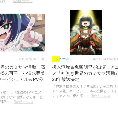
先行 …
Read more »
2023.3.23 Thu 18:00
2022.11.24 Thu 20:
ニュース
世界のカミサマ活動」高
榎木淳弥＆鬼頭明里が出演！ア
小松未可子、小清水亜美
メ「神無き世界のカミサマ活動
キービジュアル＆PV公
23年放送決定
『神無き世界のカミサマ活動』が2023年T
アニメ化。キービジュアルの公開と、メイ
5日（水）より放送のTVアニメ
ンキャストに榎木淳 …
Read more »
のカミサマ活動』からキービ
弾P …
Read more »