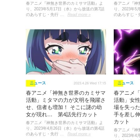
春アニメ『神無き世界のカミサマ活動』よ
春アニメ『神
り、2023年5月17日（水）から放送の第7話
り、2023年
のあらすじ・先行 …
Read more »
のあらすじ・
2023.4.26 Wed 17:15
ニュース
ニュース
春アニメ「神無き世界のカミサマ
春アニメ
活動」ミタマの力が文明を飛躍さ
活動」女性
せ、信者も増加！ そこに謎の幼
場を失った
女が現れ… 第4話先行カット
手を差し伸
カット
春アニメ『神無き世界のカミサマ活動』よ
り、2023年4月26日（水）から放送の第4話
春アニメ『神
のあらすじ・先行 …
Read more »
り、2023年