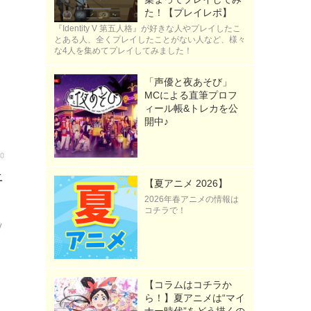
た！【プレイレポ】
『Identity V 第五人格』が好きな人やプレイしたこ
とある人、全くプレイしたことがない人など、様々
な4人を集めてプレイしてみました！
「声優と夜あそび」
MCによる直筆プロフ
ィール帳&トレカを公
開中♪
00
ニ
【夏アニメ 2026】
」
2026年春アニメの情報は
コチラで！
V
【コラムはコチラか
ら！】夏アニメは“マイ