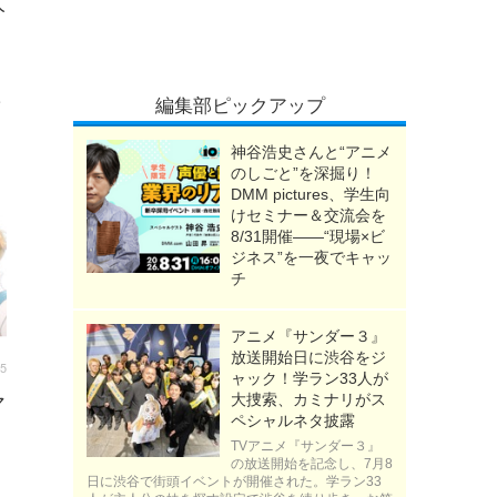
人
編集部ピックアップ
話
神谷浩史さんと“アニメ
のしごと”を深掘り！
DMM pictures、学生向
けセミナー＆交流会を
8/31開催――“現場×ビ
ジネス”を一夜でキャッ
チ
アニメ『サンダー３』
放送開始日に渋谷をジ
15
ャック！学ラン33人が
大捜索、カミナリがス
マ
ペシャルネタ披露
TVアニメ『サンダー３』
の放送開始を記念し、7月8
日に渋谷で街頭イベントが開催された。学ラン33