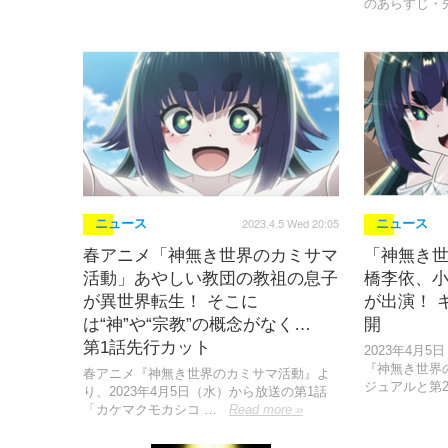
のあらすじ・
2023.4.5 Wed 20:05
ニュース
ニュース
春アニメ「神無き世界のカミサマ
「神無き
活動」あやしい教団の教祖の息子
橋李依、
が異世界転生！ そこに
が出演！ 
は“神”や“宗教”の概念がなく…
開
第1話先行カット
2023年4月
『神無き世界
春アニメ『神無き世界のカミサマ活動』よ
ジュアルと第2
り、2023年4月5日（水）から放送の第1話
「カケマクモカシコ …
Read more »