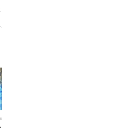
途
か
45
マ