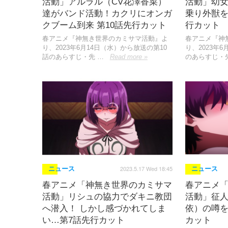
活動」アルラル（CV花澤香菜）
活動」幼女
達がバンド活動！カクリにオンガ
乗り外獣を
クブーム到来 第10話先行カット
行カット
春アニメ『神無き世界のカミサマ活動』よ
春アニメ『神
り、2023年6月14日（水）から放送の第10
り、2023年
話のあらすじ・先 …
Read more »
のあらすじ・
2023.5.17 Wed 18:45
ニュース
ニュース
春アニメ「神無き世界のカミサマ
春アニメ
活動」リシュの協力でダキニ教団
活動」征人
へ潜入！ しかし感づかれてしま
依）の噂を
い…第7話先行カット
カット