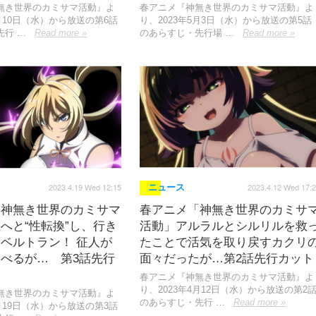
無き世界のカミサマ活動』よ
春アニメ『神無き世界のカミサマ活動』よ
5月10日（水）から放送の第6話
り、2023年5月3日（水）から放送の第5話
先行 …
Read more »
のあらすじ・先行場 …
Read more »
2023.4.19 Wed 12:15
2023.4.12 Wed 17:
ニュース
「神無き世界のカミサマ
春アニメ「神無き世界のカミサ
へと“性転換”し、行き
活動」アルラルとシルリルを救
ベルトラン！ 征人が
たことで活気を取り戻すカクリ
べるが… 第3話先行
面々だったが…第2話先行カット
春アニメ『神無き世界のカミサマ活動』よ
り、2023年4月12日（水）から放送の第2
無き世界のカミサマ活動』よ
のあらすじ・先行 …
Read more »
4月19日（水）から放送の第3話