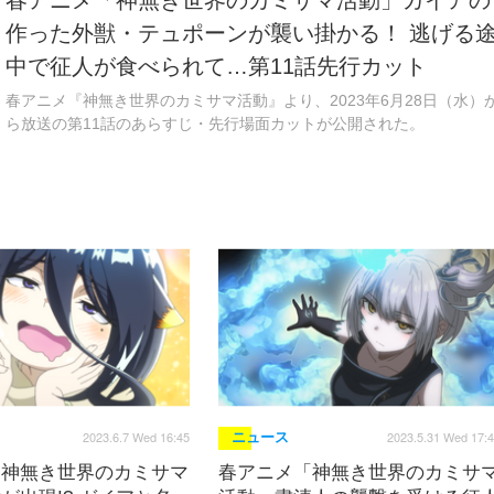
春アニメ「神無き世界のカミサマ活動」ガイアの
作った外獣・テュポーンが襲い掛かる！ 逃げる
中で征人が食べられて…第11話先行カット
春アニメ『神無き世界のカミサマ活動』より、2023年6月28日（水）
ら放送の第11話のあらすじ・先行場面カットが公開された。
2023.6.7 Wed 16:45
2023.5.31 Wed 17:
ニュース
「神無き世界のカミサマ
春アニメ「神無き世界のカミサ