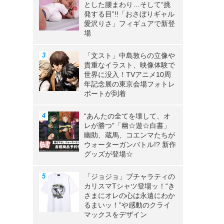
とした腰まわり…そして“挑
発する目”!!「おさぼりギャル
愛沢りさ」フィギュアで新登
場
「文スト」中島敦らの立像や
貴重なイラスト、映像体験で
世界に没入！TVアニメ10周
年記念展の東京会場フォトレ
ポートが到着
“あんたの全てを壊して、オ
レが勝つ”「幽☆遊☆白書」
幽助、蔵馬、コエンマたちが
ウォーターガンバトル!? 新作
グッズが登場☆
「ジョジョ」ブチャラティの
カリスマTシャツ登場ッ！“き
さまにオレの心は永遠にわか
るまいッ！”や感動のクライ
マックスをデザイン