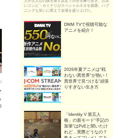
人が主人公の妹を探す設定で渋谷を練り歩き、お笑
いコンビ・カミナリがスペシャルネタを披露。ハプ
ニングも笑いに変えて会場を盛り上げた。
DMM TVで視聴可能な
アニメを紹介！
2026年夏アニメは“戦
わない異世界”が熱い！
異世界で見つける“頑張
25
りすぎない生き方
マ
っ
の
「Identity V 第五人
格」の新モード“手記の
加筆”はPvEと聞いたけ
話
れど…実際どうなの？
集まってプレイしてみ