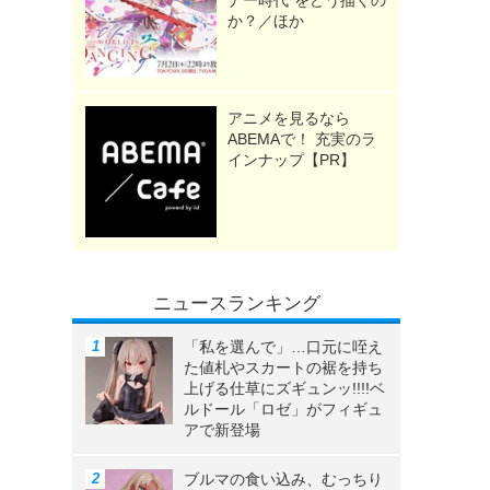
ナー時代”をどう描くの
か？／ほか
アニメを見るなら
ABEMAで！ 充実のラ
インナップ【PR】
ニュースランキング
「私を選んで」…口元に咥え
た値札やスカートの裾を持ち
上げる仕草にズギュンッ!!!!ベ
ルドール「ロゼ」がフィギュ
アで新登場
ブルマの食い込み、むっちり