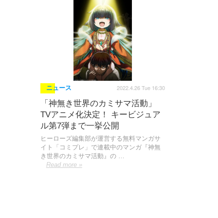
2022.4.26 Tue 16:30
ニュース
「神無き世界のカミサマ活動」
TVアニメ化決定！ キービジュア
ル第7弾まで一挙公開
ヒーローズ編集部が運営する無料マンガサ
イト「コミプレ」で連載中のマンガ『神無
き世界のカミサマ活動』の …
Read more »