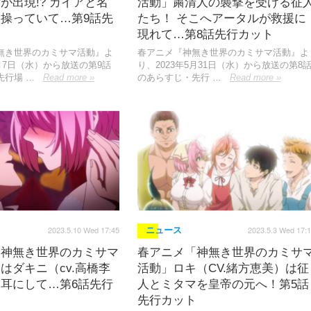
が出現!? ガイアと名
活動」粛清人の襲撃を受ける征
操っていて…第9話先
たち！ そこへアータルが救援に
現れて…第8話先行カット
無き世界のカミサマ活動』よ
春アニメ『神無き世界のカミサマ活動』よ
6月7日（水）から放送の第9話
り、2023年5月31日（水）から放送の第8
先行場 …
Read more »
のあらすじ・先行 …
Read more »
2023.5.10 Wed 17:45
2023.5.3 Wed 17:
ニュース
「神無き世界のカミサマ
春アニメ「神無き世界のカミサ
はダキニ（cv.高橋李
活動」ロキ（CV.緒方恵美）は征
耳にして…第6話先行
人とミタマを皇帝の元へ！第5話
先行カット