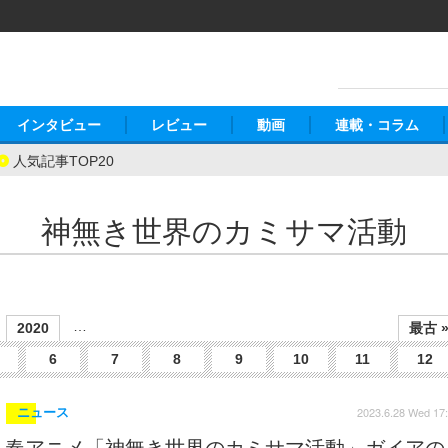
インタビュー
レビュー
動画
連載・コラム
人気記事TOP20
神無き世界のカミサマ活動
…
2020
最古 
6
7
8
9
10
11
12
2023.6.28 Wed 17
ニュース