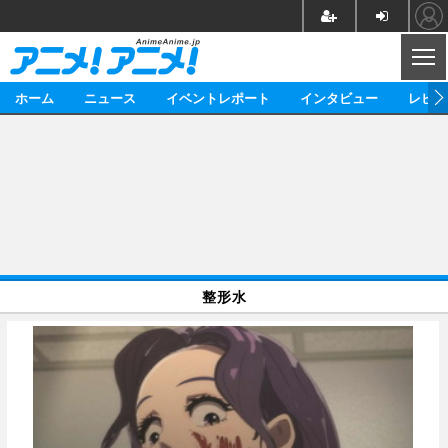
CL
ホーム
ニュース
イベントレポート
インタビュー
レビュ
ニュース
アニメ
映画/ドラマ
イベントレポート
マンガ
ノベル
アニメ
映画
インタビュー
音楽
声優
ライブ
舞台
スタッフ
声優
レビュー
整形水
ゲーム
グッズ
海外イベント
ビジネス
俳優・タレント
アーティスト
アニメ
実写
動画
イベント
海外
ビジネス
書評
イベント
アニメ
映画/ドラマ
連載・コラム
ゲーム
座談会
アニメ！アニメ！TV
ABEMA Cafe