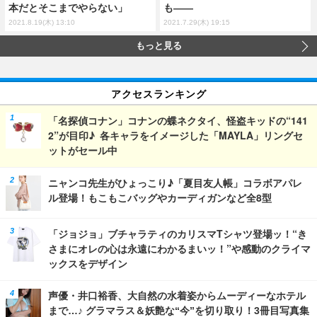
本だとそこまでやらない」
も――
2021.8.19(木) 13:10
2021.7.29(木) 19:15
もっと見る
アクセスランキング
「名探偵コナン」コナンの蝶ネクタイ、怪盗キッドの“141
2”が目印♪ 各キャラをイメージした「MAYLA」リングセ
ットがセール中
ニャンコ先生がひょっこり♪「夏目友人帳」コラボアパレ
ル登場！もこもこバッグやカーディガンなど全8型
「ジョジョ」ブチャラティのカリスマTシャツ登場ッ！“き
さまにオレの心は永遠にわかるまいッ！”や感動のクライマ
ックスをデザイン
声優・井口裕香、大自然の水着姿からムーディーなホテル
まで…♪ グラマラス＆妖艶な“今”を切り取り！3冊目写真集