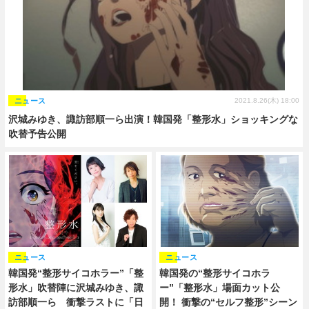
ニュース
2021.8.26(木) 18:00
沢城みゆき、諏訪部順一ら出演！韓国発「整形水」ショッキングな
吹替予告公開
ニュース
ニュース
韓国発“整形サイコホラー”「整
韓国発の“整形サイコホラ
形水」吹替陣に沢城みゆき、諏
ー”「整形水」場面カット公
訪部順一ら 衝撃ラストに「日
開！ 衝撃の“セルフ整形”シーン