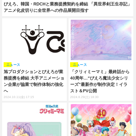
ぴえろ、韓国・RDCHと業務提携契約を締結 「異世界剣王生存記」
アニメ化皮切りに全世界への作品展開目指す
ニュース
ニュース
旭プロダクションとぴえろが業
「クリィミーマミ」最終話から
務提携を締結 大手アニメーショ
40周年…“ぴえろ魔法少女シリ
ン企業が協業で制作体制の強化
ーズ”最新作が制作決定！イラ
へ
スト＆PV公開
2024.10.11(金) 17:15
2024.6.29(土) 18:30