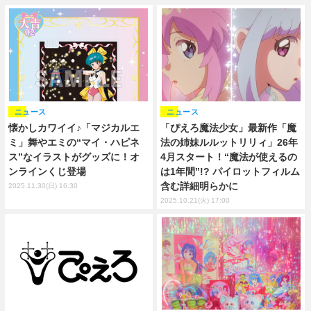
ニュース
ニュース
「ぴえろ魔法少女」最新作「魔
懐かしカワイイ♪「マジカルエ
法の姉妹ルルットリリィ」26年
ミ」舞やエミの“マイ・ハピネ
4月スタート！“魔法が使えるの
ス”なイラストがグッズに！オ
は1年間”!? パイロットフィルム
ンラインくじ登場
含む詳細明らかに
2025.11.30(日) 16:30
2025.10.21(火) 17:00