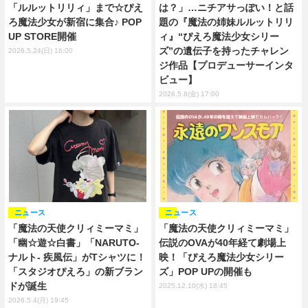
「ルルットリリィ」まで☆ぴえ
は？」…ニチアサっぽい！と話
ろ魔法少女が新宿に集合♪ POP
題の『魔法の姉妹ルルットリリ
UP STORE開催
ィ』“ぴえろ魔法少女シリー
ズ”の遺伝子を持ったチャレン
2026.5.24(日) 16:00
ジ作品【プロデューサーインタ
ビュー】
2026.5.8(金) 17:00
ニュース
ニュース
「魔法の天使クリィミーマミ」
「魔法の天使クリィミーマミ」
「幽☆遊☆白書」「NARUTO-
伝説のOVAが40年経て劇場上
ナルト- 疾風伝」がTシャツに！
映！「ぴえろ魔法少女シリー
「スタジオぴえろ」の新ブラン
ズ」POP UPの開催も
ドが誕生
2025.12.10(水) 18:45
2026.5.4(月) 19:45