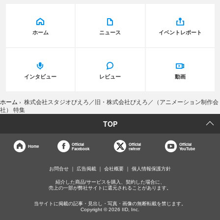
ホーム
ニュース
イベントレポート
インタビュー
レビュー
動画
ホーム
›
株式会社スタジオぴえろ／旧・株式会社ぴえろ／（アニメーション制作会
社） 特集
TOP
Official
Official
Official
Home
Facebook
twitter
YouTube
お問合せ
広告掲載
会社概要
個人情報保護方針
紹介した商品/サービスを購入、契約した場合に、
売上の一部が弊社サイトに還元されることがあります。
当サイトに掲載の記事・見出し・写真・画像の無断転載を禁じます。
Copyright © 2026 IID, Inc.