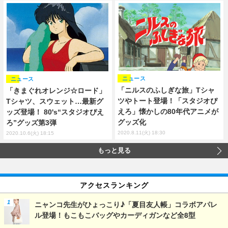
ニュース
ニュース
「ニルスのふしぎな旅」Tシャ
「きまぐれオレンジ☆ロード」
ツやトート登場！「スタジオぴ
Tシャツ、スウェット…最新グ
えろ」懐かしの80年代アニメが
ッズ登場！ 80's“スタジオぴえ
グッズ化
ろ”グッズ第3弾
2020.8.11(火) 18:30
2020.10.6(火) 18:15
もっと見る
アクセスランキング
ニャンコ先生がひょっこり♪「夏目友人帳」コラボアパレ
ル登場！もこもこバッグやカーディガンなど全8型