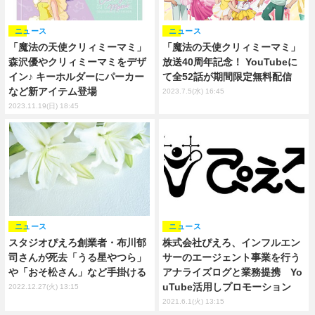
ニュース
ニュース
「魔法の天使クリィミーマミ」
「魔法の天使クリィミーマミ」
放送40周年記念！ YouTubeに
森沢優やクリィミーマミをデザ
て全52話が期間限定無料配信
イン♪ キーホルダーにパーカー
など新アイテム登場
2023.7.5(水) 16:45
2023.11.19(日) 18:45
ニュース
ニュース
スタジオぴえろ創業者・布川郁
株式会社ぴえろ、インフルエン
司さんが死去「うる星やつら」
サーのエージェント事業を行う
や「おそ松さん」など手掛ける
アナライズログと業務提携 Yo
uTube活用しプロモーション
2022.12.27(火) 13:15
2021.6.1(火) 13:15