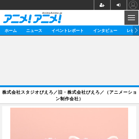
CL
ホーム
ニュース
イベントレポート
インタビュー
レビュ
ニュース
アニメ
映画/ドラマ
イベントレポート
マンガ
ノベル
アニメ
映画
インタビュー
音楽
声優
ライブ
舞台
スタッフ
声優
レビュー
株式会社スタジオぴえろ／旧・株式会社ぴえろ／（アニメーショ
ゲーム
グッズ
海外イベント
ビジネス
俳優・タレント
アーティスト
アニメ
実写
動画
ン制作会社）
イベント
海外
ビジネス
書評
イベント
アニメ
映画/ドラマ
連載・コラム
ゲーム
座談会
アニメ！アニメ！TV
ABEMA Cafe