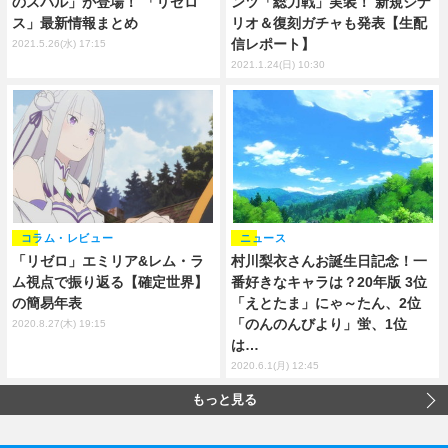
のスバル」が登場！ 「リゼロ
ンツ「総力戦」実装！ 新規シナ
ス」最新情報まとめ
リオ＆復刻ガチャも発表【生配
信レポート】
2021.5.26(水) 17:15
2021.1.24(日) 10:30
コラム・レビュー
ニュース
「リゼロ」エミリア&レム・ラ
村川梨衣さんお誕生日記念！一
ム視点で振り返る【確定世界】
番好きなキャラは？20年版 3位
の簡易年表
「えとたま」にゃ～たん、2位
「のんのんびより」蛍、1位
2020.8.27(木) 19:15
は…
2020.6.1(月) 12:45
もっと見る