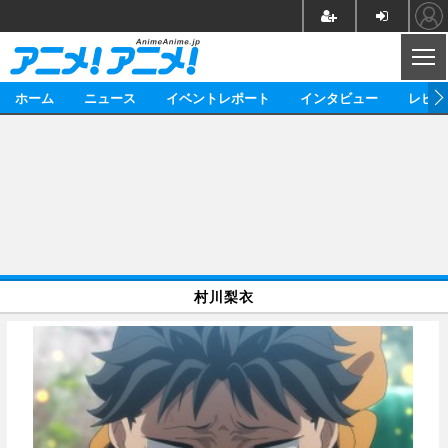
CL
ホーム
ニュース
イベントレポート
インタビュー
レビュ
ニュース
アニメ
映画/ドラマ
イベントレポート
マンガ
ノベル
アニメ
映画
インタビュー
音楽
声優
ライブ
舞台
スタッフ
声優
レビュー
村川梨衣
ゲーム
グッズ
海外イベント
ビジネス
俳優・タレント
アーティスト
アニメ
実写
動画
イベント
海外
ビジネス
書評
イベント
アニメ
映画/ドラマ
連載・コラム
ゲーム
座談会
アニメ！アニメ！TV
ABEMA Cafe