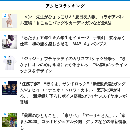
アクセスランキング
ニャンコ先生がひょっこり♪「夏目友人帳」コラボアパレ
ル登場！もこもこバッグやカーディガンなど全8型
「忍たま」五年生＆六年生をイメージ！手裏剣、髪を結う
仕草…和の趣を感じさせる「MAYLA」パンプス
「ジョジョ」ブチャラティのカリスマTシャツ登場ッ！“き
さまにオレの心は永遠にわかるまいッ！”や感動のクライマ
ックスをデザイン
“任務了解”、“行くよ、サンドロック”「新機動戦記ガンダ
ムＷ」ヒイロ・デュオ・トロワ・カトル・五飛の声がす
る…！ 新規録り下ろしボイス搭載のワイヤレスイヤホンが
登場
「薬屋のひとりごと」「東リベ」「アーリャさん」…「京
まふ2026」コラボビジュアル公開！グッズなどの最新情報
も