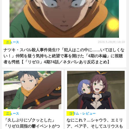
ニュース
2026.5.28(木) 18:10
ナツキ・スバル殺人事件発生!?「犯人はこの中に……いてほしくな
い！」仲間を疑う気持ちと絶望で幕を開けた「4期の本編」に視聴
者も愕然【「リゼロ」4期74話／ネタバレあり反応まとめ】
ニュース
コラム・レビュー
「久しぶりにゾクッとした」
なにこれ？…シャウラ、エミリ
「リゼロ屈指の鬱イベントがつ
ア、ベア子、そしてユリウスも