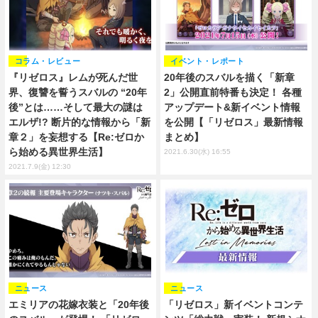
コラム・レビュー
イベント・レポート
『リゼロス』レムが死んだ世
20年後のスバルを描く「新章
界、復讐を誓うスバルの “20年
2」公開直前特番も決定！ 各種
後”とは……そして最大の謎は
アップデート&新イベント情報
エルザ!? 断片的な情報から「新
を公開【「リゼロス」最新情報
章２」を妄想する【Re:ゼロか
まとめ】
ら始める異世界生活】
2021.6.30(水) 16:55
2021.7.9(金) 12:30
ニュース
ニュース
エミリアの花嫁衣装と「20年後
「リゼロス」新イベントコンテ