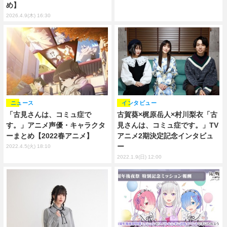
め】
2026.4.9(木) 16:30
ニュース
インタビュー
「古見さんは、コミュ症で
古賀葵×梶原岳人×村川梨衣「古
す。」アニメ声優・キャラクタ
見さんは、コミュ症です。」TV
ーまとめ【2022春アニメ】
アニメ2期決定記念インタビュ
ー
2022.4.5(火) 18:10
2022.1.9(日) 12:00