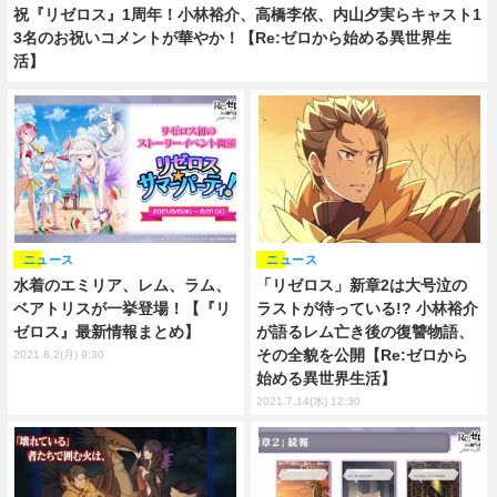
祝『リゼロス』1周年！小林裕介、高橋李依、内山夕実らキャスト1
3名のお祝いコメントが華やか！【Re:ゼロから始める異世界生
活】
ニュース
ニュース
水着のエミリア、レム、ラム、
「リゼロス」新章2は大号泣の
ベアトリスが一挙登場！【『リ
ラストが待っている!? 小林裕介
ゼロス』最新情報まとめ】
が語るレム亡き後の復讐物語、
その全貌を公開【Re:ゼロから
2021.8.2(月) 9:30
始める異世界生活】
2021.7.14(水) 12:30