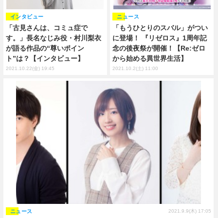
インタビュー
ニュース
「古見さんは、コミュ症で
「もうひとりのスバル」がつい
す。」長名なじみ役・村川梨衣
に登場！ 『リゼロス』1周年記
が語る作品の“尊いポイン
念の後夜祭が開催！【Re:ゼロ
ト”は？【インタビュー】
から始める異世界生活】
2021.10.22(金) 19:45
2021.10.2(土) 11:00
ニュース
2021.9.9(木) 17:05