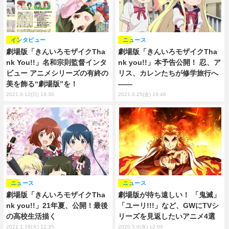
インタビュー
ニュース
劇場版「きんいろモザイクTha
劇場版「きんいろモザイクTha
nk You!!」名和宗則監督インタ
nk you!!」本予告公開！ 忍、ア
ビュー アニメシリーズの有終の
リス、カレンたちが修学旅行へ
美を飾る“劇場版”を！
――
2021.9.12(日) 18:30
2021.6.25(金) 19:46
ニュース
ニュース
劇場版「きんいろモザイクTha
劇場版が待ち遠しい！ 「鬼滅」
nk you!!」21年夏、公開！最後
「ユーリ!!!」など、GWにTVシ
の高校生活描く
リーズを見返したいアニメ4選
2021.1.19(火) 12:35
2020.5.6(水) 12:00