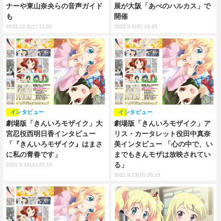
ナーや東山奈央らの音声ガイド
展が大阪「あべのハルカス」で
も
開催
2023.12.2(土) 11:00
2023.9.5(火) 16:45
インタビュー
インタビュー
劇場版「きんいろモザイク」大
劇場版「きんいろモザイク」ア
宮忍役西明日香インタビュー
リス・カータレット役田中真奈
「『きんいろモザイク』はまさ
美インタビュー 「心の中で、い
に私の青春です」
までもきんモザは放映されてい
る」
2021.9.14(火) 20:15
2021.9.13(月) 20:15