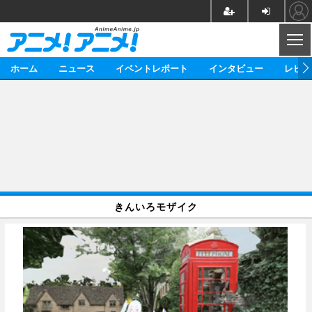
CL
ホーム
ニュース
イベントレポート
インタビュー
レビュ
ニュース
アニメ
映画/ドラマ
イベントレポート
マンガ
ノベル
アニメ
映画
インタビュー
音楽
声優
ライブ
舞台
スタッフ
声優
レビュー
きんいろモザイク
ゲーム
グッズ
海外イベント
ビジネス
俳優・タレント
アーティスト
アニメ
実写
動画
イベント
海外
ビジネス
書評
イベント
アニメ
映画/ドラマ
連載・コラム
ゲーム
座談会
アニメ！アニメ！TV
ABEMA Cafe