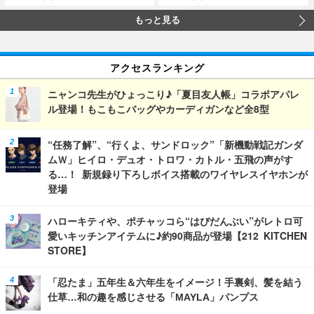
もっと見る
アクセスランキング
ニャンコ先生がひょっこり♪「夏目友人帳」コラボアパレ
ル登場！もこもこバッグやカーディガンなど全8型
“任務了解”、“行くよ、サンドロック”「新機動戦記ガンダ
ムＷ」ヒイロ・デュオ・トロワ・カトル・五飛の声がす
る…！ 新規録り下ろしボイス搭載のワイヤレスイヤホンが
登場
ハローキティや、ポチャッコら“はぴだんぶい”がレトロ可
愛いキッチンアイテムに♪約90商品が登場【212 KITCHEN
STORE】
「忍たま」五年生＆六年生をイメージ！手裏剣、髪を結う
仕草…和の趣を感じさせる「MAYLA」パンプス