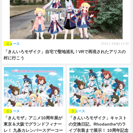
ニュース
2024.1.19(金) 11:30
「きんいろモザイク」自宅で聖地巡礼！VRで再現されたアリスの
村に行こう
ニュース
ニュース
「きんモザ」アニメ10周年展が
「きんいろモザイク」キャスト
東京＆大阪でグランドフィナー
の交換日記、Rhodanthe*のラ
レ！ 九条カレンバースデーコー
イブ衣装まで展示！ 10周年記念