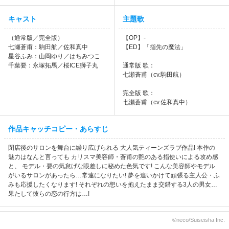
キャスト
主題歌
（通常版／完全版）
【OP】-
七瀬蒼甫：駒田航／佐和真中
【ED】「指先の魔法」
星谷ふみ：山岡ゆり／はちみつこ
千葉要：永塚拓馬／桜ICE獅子丸
通常版 歌：
七瀬蒼甫（cv.駒田航）
完全版 歌：
七瀬蒼甫（cv.佐和真中）
作品キャッチコピー・あらすじ
閉店後のサロンを舞台に繰り広げられる 大人気ティーンズラブ作品! 本作の
魅力はなんと言っても カリスマ美容師・蒼甫の艶のある指使いによる攻め感
と、 モデル・要の気怠げな眼差しに秘めた色気です! こんな美容師やモデル
がいるサロンがあったら…常連になりたい! 夢を追いかけて頑張る主人公・ふ
みも応援したくなります! それぞれの想いを抱えたまま交錯する3人の男女…
果たして彼らの恋の行方は…!
©neco/Suiseisha Inc.