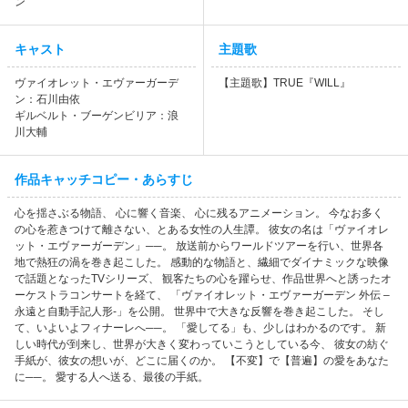
ン
キャスト
主題歌
ヴァイオレット・エヴァーガーデ
【主題歌】TRUE『WILL』
ン：石川由依
ギルベルト・ブーゲンビリア：浪
川大輔
作品キャッチコピー・あらすじ
心を揺さぶる物語、 心に響く音楽、 心に残るアニメーション。 今なお多く
の心を惹きつけて離さない、とある女性の人生譚。 彼女の名は「ヴァイオレ
ット・エヴァーガーデン」──。 放送前からワールドツアーを行い、世界各
地で熱狂の渦を巻き起こした。 感動的な物語と、繊細でダイナミックな映像
で話題となったTVシリーズ、 観客たちの心を躍らせ、作品世界へと誘ったオ
ーケストラコンサートを経て、 「ヴァイオレット・エヴァーガーデン 外伝 –
永遠と自動手記人形-」を公開。 世界中で大きな反響を巻き起こした。 そし
て、いよいよフィナーレへ──。 「愛してる」も、少しはわかるのです。 新
しい時代が到来し、世界が大きく変わっていこうとしている今、 彼女の紡ぐ
手紙が、彼女の想いが、どこに届くのか。 【不変】で【普遍】の愛をあなた
に──。 愛する人へ送る、最後の手紙。