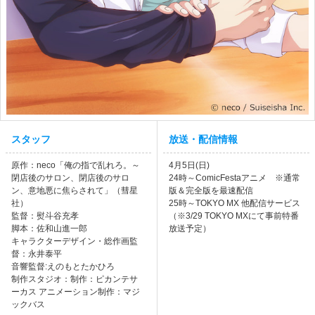
スタッフ
放送・配信情報
原作：neco「俺の指で乱れろ。～
4月5日(日)
閉店後のサロン、閉店後のサロ
24時～ComicFestaアニメ ※通常
ン、意地悪に焦らされて」（彗星
版＆完全版を最速配信
社）
25時～TOKYO MX 他配信サービス
監督：熨斗谷充孝
（※3/29 TOKYO MXにて事前特番
脚本：佐和山進一郎
放送予定）
キャラクターデザイン・総作画監
督：永井泰平
音響監督:えのもとたかひろ
制作スタジオ：制作：ピカンテサ
ーカス アニメーション制作：マジ
ックバス