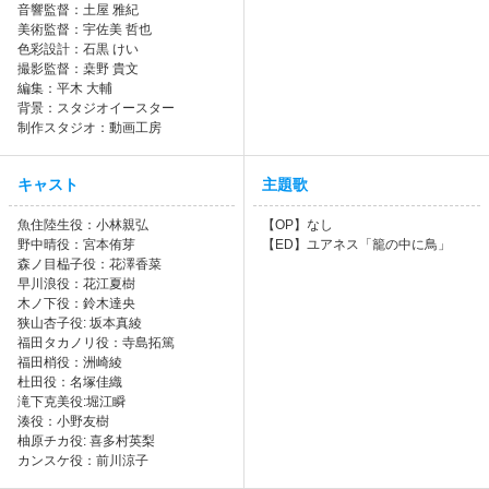
音響監督：土屋 雅紀
美術監督：宇佐美 哲也
色彩設計：石黒 けい
撮影監督：桒野 貴文
編集：平木 大輔
背景：スタジオイースター
制作スタジオ：動画工房
キャスト
主題歌
魚住陸生役：小林親弘
【OP】なし
野中晴役：宮本侑芽
【ED】ユアネス「籠の中に鳥」
森ノ目榀子役：花澤香菜
早川浪役：花江夏樹
木ノ下役：鈴木達央
狭山杏子役: 坂本真綾
福田タカノリ役：寺島拓篤
福田梢役：洲崎綾
杜田役：名塚佳織
滝下克美役:堀江瞬
湊役：小野友樹
柚原チカ役: 喜多村英梨
カンスケ役：前川涼子