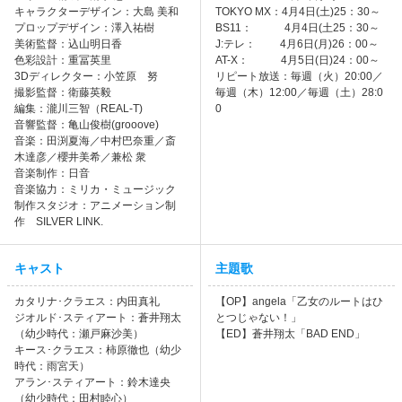
キャラクターデザイン：大島 美和
TOKYO MX：4月4日(土)25：30～
プロップデザイン：澤入祐樹
BS11： 4月4日(土25：30～
美術監督：込山明日香
J:テレ： 4月6日(月)26：00～
色彩設計：重冨英里
AT-X： 4月5日(日)24：00～
3Dディレクター：小笠原 努
リピート放送：毎週（火）20:00／
撮影監督：衛藤英毅
毎週（木）12:00／毎週（土）28:0
編集：瀧川三智（REAL-T)
0
音響監督：亀山俊樹(grooove)
音楽：田渕夏海／中村巴奈重／斎
木達彦／櫻井美希／兼松 衆
音楽制作：日音
音楽協力：ミリカ・ミュージック
制作スタジオ：アニメーション制
作 SILVER LINK.
キャスト
主題歌
カタリナ･クラエス：内田真礼
【OP】angela「乙女のルートはひ
ジオルド･スティアート：蒼井翔太
とつじゃない！」
（幼少時代：瀬戸麻沙美）
【ED】蒼井翔太「BAD END」
キース･クラエス：柿原徹也（幼少
時代：雨宮天）
アラン･スティアート：鈴木達央
（幼少時代：田村睦心）