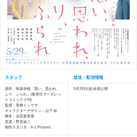
スタッフ
放送・配信情報
原作：咲坂伊緒「思い、思われ、
5月29日(金)全国公開
ふり、ふられ」(集英社マーガレッ
トコミックス刊)
監督：黒柳トシマサ
キャラクターデザイン：山下 祐
脚本：吉田恵里香
音楽：野見祐二
制作スタジオ：A-1 Pictures