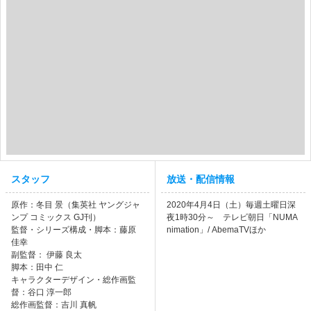
スタッフ
放送・配信情報
原作：冬目 景（集英社 ヤングジャ
2020年4月4日（土）毎週土曜日深
ンプ コミックス GJ刊）
夜1時30分～ テレビ朝日「NUMA
監督・シリーズ構成・脚本：藤原
nimation」/ AbemaTVほか
佳幸
副監督： 伊藤 良太
脚本：田中 仁
キャラクターデザイン・総作画監
督：谷口 淳一郎
総作画監督：吉川 真帆