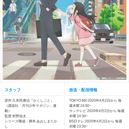
スタッフ
放送・配信情報
原作:久米田康治『かくしごと』
TOKYO MX:2020年4月2日から 毎
（講談社「月刊少年マガジン」連
週木曜 24:00~
載）
サンテレビ:2020年4月2日から 毎週
監督:村野佑太
木曜 24:30~
シリーズ構成・脚本:あおしまたか
BS日テレ:2020年4月2日から 毎週
し
木曜 23:30~