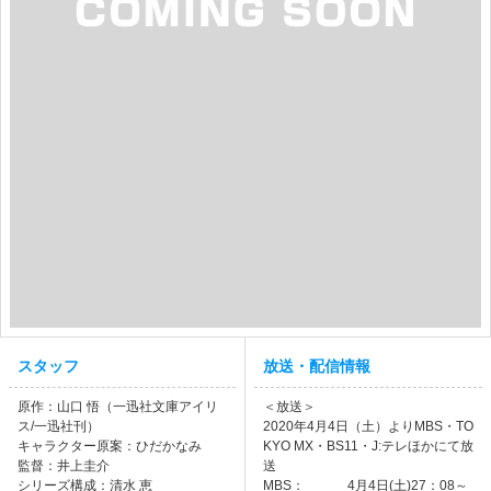
スタッフ
放送・配信情報
原作：山口 悟（一迅社文庫アイリ
＜放送＞
ス/一迅社刊）
2020年4月4日（土）よりMBS・TO
キャラクター原案：ひだかなみ
KYO MX・BS11・J:テレほかにて放
監督：井上圭介
送
シリーズ構成：清水 恵
MBS： 4月4日(土)27：08～