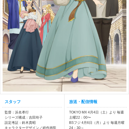
スタッフ
放送・配信情報
監督：浜名孝行
TOKYO MX 4月4日（土）より 毎週
シリーズ構成：吉田玲子
土曜22：00〜
設定考証：鈴木貴昭
BSフジ 4月6日（月）より 毎週月曜
キャラクターデザイン／総作画監
24：30～