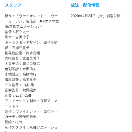
スタッフ
放送・配信情報
原作：「ヴァイオレット・エヴァ
2020年4月24日（金）劇場公開
ーガーデン」暁佳奈（KAエスマ文
庫/京都アニメーション）
監督：石立太一
脚本：吉田玲子
キャラクターデザイン・総作画監
督：高瀬亜貴子
世界観設定：鈴木貴昭
美術監督：渡邊美希子
３Ｄ美術：鵜ノ口穣二
色彩設計：米田侑加
小物設定：高橋博行
撮影監督：船本孝平
３Ｄ監督：山本 倫
音響監督：鶴岡陽太
音楽：Evan Call
アニメーション制作：京都アニメ
ーション
製作：ヴァイオレット・エヴァー
ガーデン製作委員会
配給：松竹
制作スタジオ：京都アニメーショ