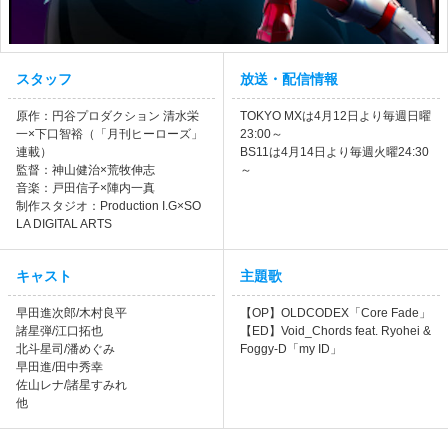
スタッフ
放送・配信情報
原作：円谷プロダクション 清水栄
TOKYO MXは4月12日より毎週日曜
一×下口智裕（「月刊ヒーローズ」
23:00～
連載）
BS11は4月14日より毎週火曜24:30
監督：神山健治×荒牧伸志
～
音楽：戸田信子×陣内一真
制作スタジオ：Production I.G×SO
LA DIGITAL ARTS
キャスト
主題歌
早田進次郎/木村良平
【OP】OLDCODEX「Core Fade」
諸星弾/江口拓也
【ED】Void_Chords feat. Ryohei &
北斗星司/潘めぐみ
Foggy-D「my ID」
早田進/田中秀幸
佐山レナ/諸星すみれ
他