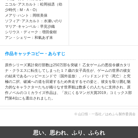
ニコル･アスカルト：松岡禎丞（幼
少時代：M・A・O）
メアリ･ハント：岡咲美保
ソフィア･アスカルト：水瀬いのり
マリア･キャンベル：早見沙織
シリウス・ディーク：増田俊樹
アン・シェリー：和氣あず未
作品キャッチコピー・あらすじ
原作シリーズ累計発行部数は250万部を突破！ 乙女ゲームの悪役令嬢カタリ
ナ・クラエスに転生してしまった１７歳の女子高生が、ゲームの世界の彼女
の結末であるハッピーエンドで〈国外追放〉、バッドエンドで〈死亡〉と究
極の二択、破滅への道を回避するため奔走するその姿と、彼女を取り囲む魅
力的なキャラクターたちが織りなす世界観は数多くの人たちに支持され、原
作ノベルのコミカライズ作品は、「次にくるマンガ大賞2019」コミックス部
門第4位にも選出されました。
© 山口悟・一迅社／はめふら製作委員会
思い、思われ、ふり、ふられ