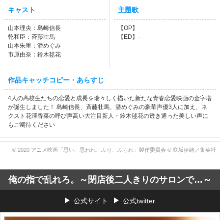
キャスト
主題歌
山本理央：島崎信長
【OP】
乾和臣：斉藤壮馬
【ED】-
山本朱里：潘めぐみ
市原由奈：鈴木毬花
作品キャッチコピー・あらすじ
4人の高校生たちの恋愛と成長を瑞々しく描いた新たな青春恋愛映画の金字塔
が誕生しました！ 島崎信長、斉藤壮馬、潘めぐみの豪華声優3人に加え、ネ
クスト花澤香菜の呼び声高い大注目新人・鈴木毬花の透き通った美しい声に
もご期待ください
© 2020 アニメ映画「思い、思われ、ふり、ふられ」製作委員会 © 咲坂伊緒／集英社
俺の指で乱れろ。～閉店後二人きりのサロンで…～
公式サイト
公式twitter