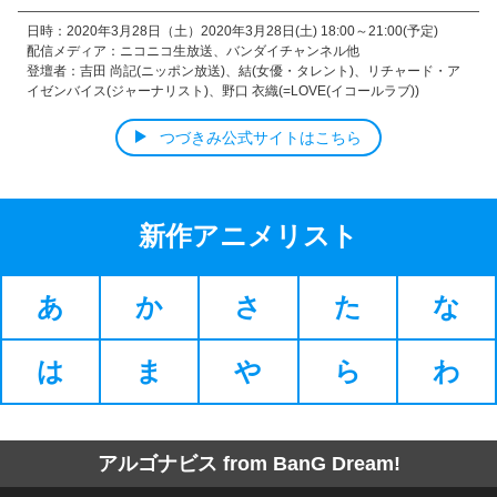
日時：2020年3月28日（土）2020年3月28日(土) 18:00～21:00(予定)
配信メディア：ニコニコ生放送、バンダイチャンネル他
登壇者：吉田 尚記(ニッポン放送)、結(女優・タレント)、リチャード・ア
イゼンバイス(ジャーナリスト)、野口 衣織(=LOVE(イコールラブ))
つづきみ公式サイトはこちら
新作アニメリスト
あ
か
さ
た
な
は
ま
や
ら
わ
アルゴナビス from BanG Dream!