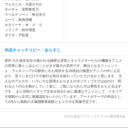
ヴェロニカ：大原さやか
ダーチャ：安野希世乃
ウベルティーノ：秋元羊介
ユーリ：鳥海浩輔
カタリーナ：Ｍ・Ａ・Ｏ
ソフィア：田中理恵
ダフネ：戸松遥
作品キャッチコピー・あらすじ
原作 大久保圭先生の描かれる緻密な背景とキャラクターたちの機微をアニメ
の世界に落とし込んだことがまず最大の見所です。舞台となるフィレンツ
ェ、ヴェネツィアの2都市に今も現存する16世紀の風景がアニメの中にも広
がり、見ているだけで小旅行な気分を味わっていただけるかと思います。 主
人公のアルテが、いろいろな逆境をもちまえのポジティブさではねのけ、関
わる人々の心を動かしていく姿に、ご覧になられた方は勇気をもらえるはず
です。 また当時のイタリア文化を知るために最適なアニメとして、イタリア
大使館から正式に後援認定をいただいています。アートがテーマの作品とし
て4月から徳島の大塚国際美術館ともコラボを実施予定です。
Ⓒ大久保圭/コアミックス,アルテ製作委員会