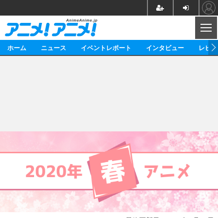
CL
ホーム
ニュース
イベントレポート
インタビュー
レビュ
ニュース
アニメ
映画/ドラマ
イベントレポート
マンガ
ノベル
アニメ
映画
インタビュー
音楽
声優
ライブ
舞台
スタッフ
声優
レビュー
2020年春
ゲーム
グッズ
海外イベント
ビジネス
俳優・タレント
アーティスト
アニメ
実写
動画
イベント
海外
ビジネス
書評
イベント
アニメ
映画/ドラマ
連載・コラム
ゲーム
座談会
アニメ！アニメ！TV
ABEMA Cafe