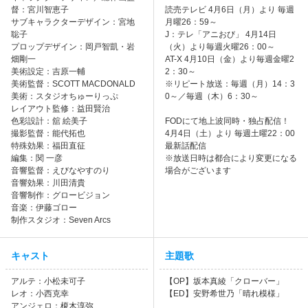
督：宮川智恵子
読売テレビ 4月6日（月）より 毎週
サブキャラクターデザイン：宮地
月曜26：59～
聡子
J：テレ「アニおび」 4月14日
プロップデザイン：岡戸智凱・岩
（火）より毎週火曜26：00～
畑剛一
AT-X 4月10日（金）より毎週金曜2
美術設定：吉原一輔
2：30～
美術監督：SCOTT MACDONALD
※リピート放送：毎週（月）14：3
美術：スタジオちゅーりっぷ
0～／毎週（木）6：30～
レイアウト監修：益田賢治
色彩設計：舘 絵美子
FODにて地上波同時・独占配信！
撮影監督：能代拓也
4月4日（土）より 毎週土曜22：00
特殊効果：福田直征
最新話配信
編集：関 一彦
※放送日時は都合により変更になる
音響監督：えびなやすのり
場合がございます
音響効果：川田清貴
音響制作：グロービジョン
音楽：伊藤ゴロー
制作スタジオ：Seven Arcs
キャスト
主題歌
アルテ：小松未可子
【OP】坂本真綾「クローバー」
レオ：小西克幸
【ED】安野希世乃「晴れ模様」
アンジェロ：榎木淳弥