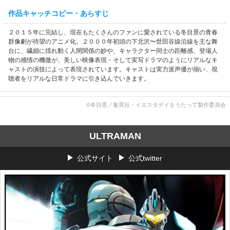
作品キャッチコピー・あらすじ
２０１５年に完結し、現在もたくさんのファンに愛されている冬目景の青春
群像劇が待望のアニメ化。２０００年初頭の下北沢〜世田谷線沿線を主な舞
台に、繊細に揺れ動く人間関係の妙や、キャラクター同士の距離感、登場人
物の感情の機微が、美しい映像表現・そして実写ドラマのようにリアルなキ
ャストの演技によって表現されています。キャストは実力派声優が揃い、視
聴者をリアルな日常ドラマに引き込んでいきます。
©冬目景／集英社・イエスタデイをうたって製作委員会
ULTRAMAN
公式サイト
公式twitter