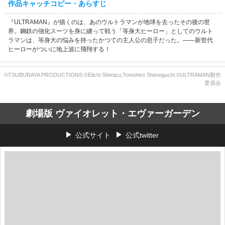
作品キャッチコピー・あらすじ
『ULTRAMAN』が描くのは、あのウルトラマンが地球を去ったその後の世
界。鋼鉄の強化スーツを身に纏って戦う「等身大ヒーロー」としてのウルト
ラマンは、等身大の悩みを持ったかつての主人公の息子だった。――新世代
ヒーローがついに地上波に飛翔する！
©TSUBURAYA PRODUCTIONS ©Eiichi Shimizu,Tomohiro Shimoguchi ©ULTRAMAN製作
委員会
劇場版 ヴァイオレット・エヴァーガーデン
公式サイト
公式twitter