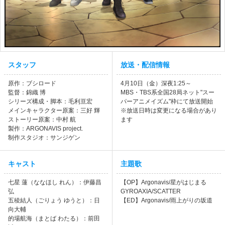
スタッフ
放送・配信情報
原作：ブシロード
4月10日（金）深夜1:25～
監督：錦織 博
MBS・TBS系全国28局ネット"スー
シリーズ構成・脚本：毛利亘宏
パーアニメイズム"枠にて放送開始
メインキャラクター原案：三好 輝
※放送日時は変更になる場合があり
ストーリー原案：中村 航
ます
製作：ARGONAVIS project.
制作スタジオ：サンジゲン
キャスト
主題歌
七星 蓮（ななほし れん）：伊藤昌
【OP】Argonavis/星がはじまる
弘
GYROAXIA/SCATTER
五稜結人（ごりょう ゆうと）：日
【ED】Argonavis/雨上がりの坂道
向大輔
的場航海（まとば わたる）：前田