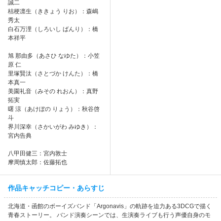
誠二
桔梗凛生（ききょう りお）：森嶋
秀太
白石万浬（しろいし ばんり）：橋
本祥平
旭 那由多（あさひ なゆた）：小笠
原 仁
里塚賢汰（さとづか けんた）：橋
本真一
美園礼音（みその れおん）：真野
拓実
曙 涼（あけぼの りょう）：秋谷啓
斗
界川深幸（さかいがわ みゆき）：
宮内告典
八甲田健三：宮内敦士
摩周慎太郎：佐藤拓也
作品キャッチコピー・あらすじ
北海道・函館のボーイズバンド「Argonavis」の軌跡を迫力ある3DCGで描く
青春ストーリー。 バンド演奏シーンでは、生演奏ライブも行う声優自身のモ