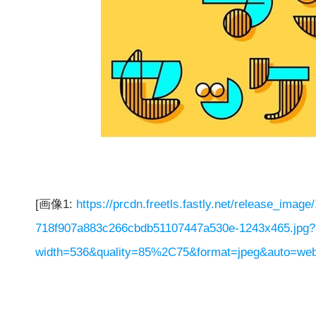
[画像1:
https://prcdn.freetls.fastly.net/release_imag
718f907a883c266cbdb51107447a530e-1243x465.jpg?
width=536&quality=85%2C75&format=jpeg&auto=webp