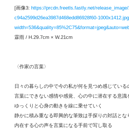
[画像3:
https://prcdn.freetls.fastly.net/release_imag
c94a2599d26ea3987d468edd86928f60-1000x1412.jp
width=536&quality=85%2C75&format=jpeg&auto=webp
霖雨 / H.29.7cm × W.21cm
〈作家の言葉〉
日々の暮らしの中で今の私が何を見つめ感じている
言葉にできない感情や感覚、心の中に潜在する意識
ゆっくりと心身の動きを線に乗せていく
静かに積み重なる即興的な筆致は手探りの対話とな
内在する心の声を言葉になる手前で写し取る