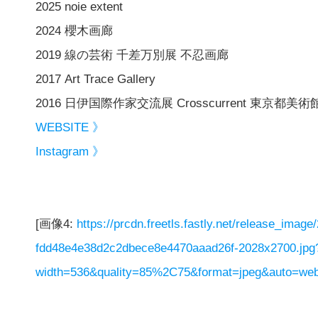
2025 noie extent
2024 櫻木画廊
2019 線の芸術 千差万別展 不忍画廊
2017 Art Trace Gallery
2016 日伊国際作家交流展 Crosscurrent 東京都美
WEBSITE 》
Instagram 》
[画像4:
https://prcdn.freetls.fastly.net/release_imag
fdd48e4e38d2c2dbece8e4470aaad26f-2028x2700.jpg
width=536&quality=85%2C75&format=jpeg&auto=webp