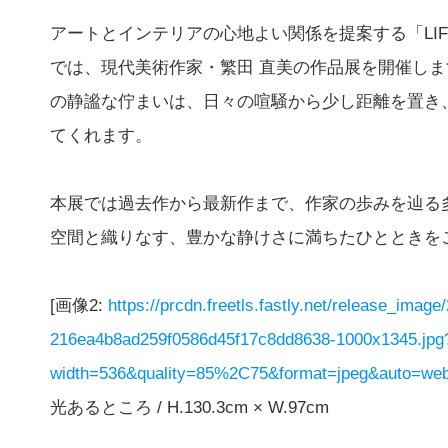
アートとインテリアの心地よい関係を提案する「LIFE wi
では、現代美術作家・繁田 直美の作品展を開催し
の静謐な佇まいは、日々の喧騒から少し距離を置き
てくれます。
本展では過去作から最新作まで、作家の歩みを辿る
空間と織りなす、豊かな静けさに満ちたひとときを
[画像2:
https://prcdn.freetls.fastly.net/release_imag
216ea4b8ad259f0586d45f17c8dd8638-1000x1345.jpg
width=536&quality=85%2C75&format=jpeg&auto=webp
光あるところ / H.130.3cm × W.97cm