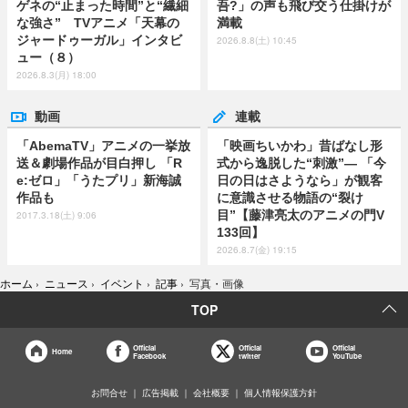
ゲネの“止まった時間”と“繊細
吾?」の声も飛び交う仕掛けが
な強さ” TVアニメ「天幕の
満載
ジャードゥーガル」インタビ
2026.8.8(土) 10:45
ュー（８）
2026.8.3(月) 18:00
動画
連載
「AbemaTV」アニメの一挙放
「映画ちいかわ」昔ばなし形
送＆劇場作品が目白押し 「R
式から逸脱した“刺激”― 「今
e:ゼロ」「うたプリ」新海誠
日の日はさようなら」が観客
作品も
に意識させる物語の“裂け
目”【藤津亮太のアニメの門V
2017.3.18(土) 9:06
133回】
2026.8.7(金) 19:15
ホーム
›
ニュース
›
イベント
›
記事
›
写真・画像
TOP
Official
Official
Official
Home
Facebook
twitter
YouTube
お問合せ
広告掲載
会社概要
個人情報保護方針