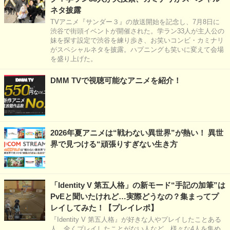
ネタ披露
TVアニメ『サンダー３』の放送開始を記念し、7月8日に
渋谷で街頭イベントが開催された。学ラン33人が主人公の
妹を探す設定で渋谷を練り歩き、お笑いコンビ・カミナリ
がスペシャルネタを披露。ハプニングも笑いに変えて会場
を盛り上げた。
DMM TVで視聴可能なアニメを紹介！
2026年夏アニメは“戦わない異世界”が熱い！ 異世
界で見つける“頑張りすぎない生き方
「Identity V 第五人格」の新モード“手記の加筆”は
PvEと聞いたけれど…実際どうなの？集まってプ
レイしてみた！【プレイレポ】
『Identity V 第五人格』が好きな人やプレイしたことある
人、全くプレイしたことがない人など、様々な4人を集め