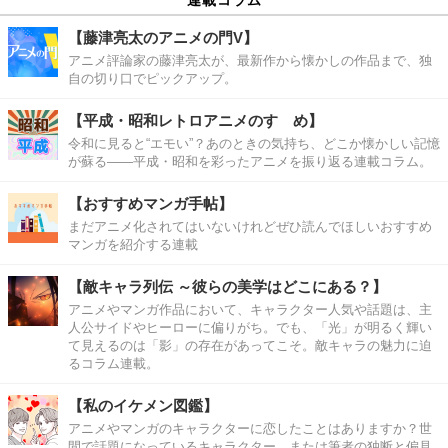
【藤津亮太のアニメの門V】
アニメ評論家の藤津亮太が、最新作から懐かしの作品まで、独
自の切り口でピックアップ。
【平成・昭和レトロアニメのすゝめ】
令和に見ると“エモい”？あのときの気持ち、どこか懐かしい記憶
が蘇る――平成・昭和を彩ったアニメを振り返る連載コラム。
【おすすめマンガ手帖】
まだアニメ化されてはいないけれどぜひ読んでほしいおすすめ
マンガを紹介する連載
【敵キャラ列伝 ～彼らの美学はどこにある？】
アニメやマンガ作品において、キャラクター人気や話題は、主
人公サイドやヒーローに偏りがち。でも、「光」が明るく輝い
て見えるのは「影」の存在があってこそ。敵キャラの魅力に迫
るコラム連載。
【私のイケメン図鑑】
アニメやマンガのキャラクターに恋したことはありますか？世
間で話題になっているキャラクター、または筆者の独断と偏見