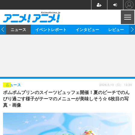
CL
ム
ニュース
イベントレポート
インタビュー
レビュー
ニュース
アニメ
映画/ドラマ
イベントレポート
マンガ
ノベル
アニメ
映画
インタビュー
音楽
声優
ライブ
舞台
スタッフ
声優
レビュー
2026.5.10（日） 13:30
ニュース
ポムポムプリンのスイーツビュッフェ開催！夏のビーチでのん
ゲーム
グッズ
海外イベント
ビジネス
俳優・タレント
アーティスト
アニメ
実写
動画
びり過ごす様子がテーマのメニューが美味しそう☆ 6枚目の写
イベント
海外
真・画像
ビジネス
書評
イベント
アニメ
映画/ドラマ
連載・コラム
ゲーム
座談会
アニメ！アニメ！TV
ABEMA Cafe