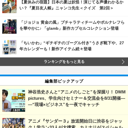
【夏休みの宿題】日本の夏は妖怪！演じてる声優わかるか
い？『夏目友人帳』ニャンコ先生＜クイズ 第2回＞
「ジョジョ 黄金の風」ブチャラティチームやポルナレフら
を華やかに♪ 「glamb」新作カプセルコレクション登場
「ちいかわ」“ギチギチのゴーグル付き”うさぎ靴下や、27
年カレンダーも！新作アイテム続々登場
ランキングをもっと見る
編集部ピックアップ
神谷浩史さんと“アニメのしごと”を深掘り！ DMM
pictures、学生向けセミナー＆交流会を8/31開催―
―“現場×ビジネス”を一夜でキャッチ
アニメ『サンダー３』放送開始日に渋谷をジャッ
ク！学ラン33人が大捜索、カミナリがスペシャル