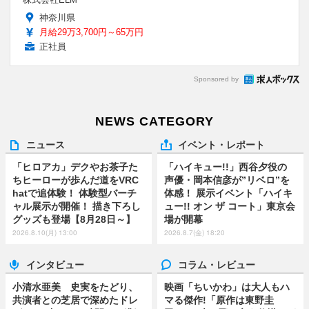
神奈川県
月給29万3,700円～65万円
正社員
Sponsored by
NEWS CATEGORY
ニュース
イベント・レポート
「ヒロアカ」デクやお茶子た
「ハイキュー!!」西谷夕役の
ちヒーローが歩んだ道をVRC
声優・岡本信彦が”リベロ”を
hatで追体験！ 体験型バーチ
体感！ 展示イベント「ハイキ
ャル展示が開催！ 描き下ろし
ュー!! オン ザ コート」東京会
グッズも登場【8月28日～】
場が開幕
2026.8.10(月) 13:00
2026.8.7(金) 18:20
インタビュー
コラム・レビュー
小清水亜美 史実をたどり、
映画「ちいかわ」は大人もハ
共演者との芝居で深めたドレ
マる傑作!「原作は東野圭