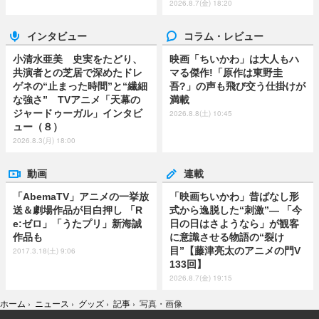
2026.8.7(金) 18:20
インタビュー
コラム・レビュー
小清水亜美 史実をたどり、
映画「ちいかわ」は大人もハ
共演者との芝居で深めたドレ
マる傑作!「原作は東野圭
ゲネの“止まった時間”と“繊細
吾?」の声も飛び交う仕掛けが
な強さ” TVアニメ「天幕の
満載
ジャードゥーガル」インタビ
2026.8.8(土) 10:45
ュー（８）
2026.8.3(月) 18:00
動画
連載
「AbemaTV」アニメの一挙放
「映画ちいかわ」昔ばなし形
送＆劇場作品が目白押し 「R
式から逸脱した“刺激”― 「今
e:ゼロ」「うたプリ」新海誠
日の日はさようなら」が観客
作品も
に意識させる物語の“裂け
目”【藤津亮太のアニメの門V
2017.3.18(土) 9:06
133回】
2026.8.7(金) 19:15
ホーム
›
ニュース
›
グッズ
›
記事
›
写真・画像