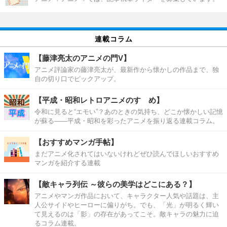
連載コラム
【藤津亮太のアニメの門V】
アニメ評論家の藤津亮太が、最新作から懐かしの作品まで、独
自の切り口でピックアップ。
【平成・昭和レトロアニメのすゝめ】
令和に見ると“エモい”？あのときの気持ち、どこか懐かしい記憶
が蘇る――平成・昭和を彩ったアニメを振り返る連載コラム。
【おすすめマンガ手帖】
まだアニメ化されてはいないけれどぜひ読んでほしいおすすめ
マンガを紹介する連載
【敵キャラ列伝 ～彼らの美学はどこにある？】
アニメやマンガ作品において、キャラクター人気や話題は、主
人公サイドやヒーローに偏りがち。でも、「光」が明るく輝い
て見えるのは「影」の存在があってこそ。敵キャラの魅力に迫
るコラム連載。