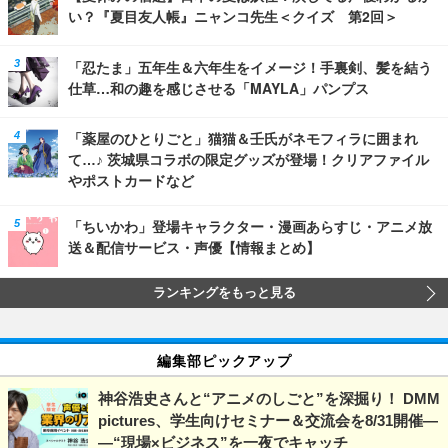
い？『夏目友人帳』ニャンコ先生＜クイズ 第2回＞
「忍たま」五年生＆六年生をイメージ！手裏剣、髪を結う
仕草…和の趣を感じさせる「MAYLA」パンプス
「薬屋のひとりごと」猫猫＆壬氏がネモフィラに囲まれ
て…♪ 茨城県コラボの限定グッズが登場！クリアファイル
やポストカードなど
「ちいかわ」登場キャラクター・漫画あらすじ・アニメ放
送＆配信サービス・声優【情報まとめ】
ランキングをもっと見る
編集部ピックアップ
神谷浩史さんと“アニメのしごと”を深掘り！ DMM
pictures、学生向けセミナー＆交流会を8/31開催―
―“現場×ビジネス”を一夜でキャッチ