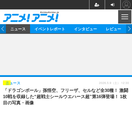
CL
ム
ニュース
イベントレポート
インタビュー
レビュー
ニュース
アニメ
映画/ドラマ
イベントレポート
マンガ
ノベル
アニメ
映画
インタビュー
音楽
声優
ライブ
舞台
スタッフ
声優
レビュー
2026.5.9（土） 12:30
ニュース
「ドラゴンボール」孫悟空、フリーザ、セルなど全30種！ 激闘
ゲーム
グッズ
海外イベント
ビジネス
俳優・タレント
アーティスト
アニメ
実写
動画
10戦を収録した“超戦士シールウエハース超”第16弾登場！ 1枚
イベント
海外
目の写真・画像
ビジネス
書評
イベント
アニメ
映画/ドラマ
連載・コラム
ゲーム
座談会
アニメ！アニメ！TV
ABEMA Cafe