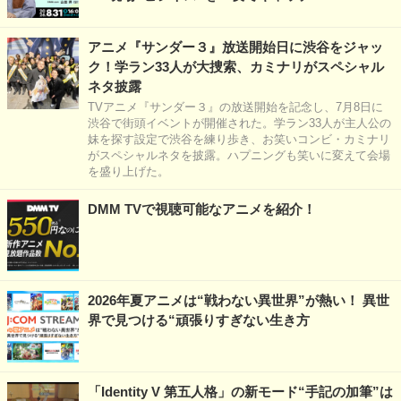
アニメ『サンダー３』放送開始日に渋谷をジャッ
ク！学ラン33人が大捜索、カミナリがスペシャル
ネタ披露
TVアニメ『サンダー３』の放送開始を記念し、7月8日に
渋谷で街頭イベントが開催された。学ラン33人が主人公の
妹を探す設定で渋谷を練り歩き、お笑いコンビ・カミナリ
がスペシャルネタを披露。ハプニングも笑いに変えて会場
を盛り上げた。
DMM TVで視聴可能なアニメを紹介！
2026年夏アニメは“戦わない異世界”が熱い！ 異世
界で見つける“頑張りすぎない生き方
「Identity V 第五人格」の新モード“手記の加筆”は