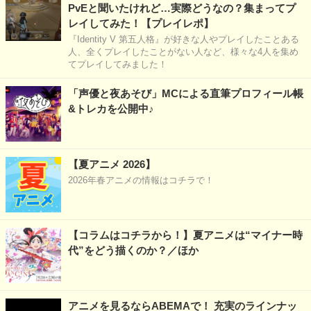
PvEと聞いたけれど…実際どうなの？集まってプ
レイしてみた！【プレイレポ】
『Identity V 第五人格』が好きな人やプレイしたことある
人、全くプレイしたことがない人など、様々な4人を集め
てプレイしてみました！
「声優と夜あそび」MCによる直筆プロフィール帳
&トレカを公開中♪
【夏アニメ 2026】
2026年春アニメの情報はコチラで！
【コラムはコチラから！】夏アニメは“マイナー時
代”をどう描くのか？／ほか
アニメを見るならABEMAで！ 充実のラインナッ