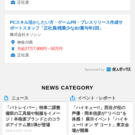
正社員
PCスキル活かしたい方・ゲームPR・プレスリリース作成サ
ポートスタッフ「正社員/残業少なめ/賞与年2回」
株式会社キソシン
神奈川県
月給27万7,900円～50万円
正社員
Sponsored by
NEWS CATEGORY
ニュース
イベント・レポート
「パトレイバー」特車二課整
「ハイキュー!!」西谷夕役の
備班の工具箱や制服をイメー
声優・岡本信彦が”リベロ”を
ジ！本格派ブランドとのコラ
体感！ 展示イベント「ハイキ
ボアイテム第1弾が登場
ュー!! オン ザ コート」東京会
場が開幕
2026.8.9(日) 16:30