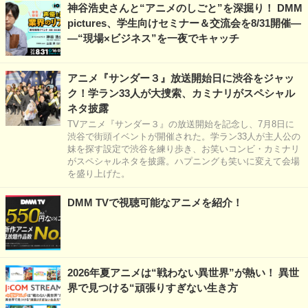
神谷浩史さんと“アニメのしごと”を深掘り！ DMM
pictures、学生向けセミナー＆交流会を8/31開催―
―“現場×ビジネス”を一夜でキャッチ
アニメ『サンダー３』放送開始日に渋谷をジャッ
ク！学ラン33人が大捜索、カミナリがスペシャル
ネタ披露
TVアニメ『サンダー３』の放送開始を記念し、7月8日に
渋谷で街頭イベントが開催された。学ラン33人が主人公の
妹を探す設定で渋谷を練り歩き、お笑いコンビ・カミナリ
がスペシャルネタを披露。ハプニングも笑いに変えて会場
を盛り上げた。
DMM TVで視聴可能なアニメを紹介！
2026年夏アニメは“戦わない異世界”が熱い！ 異世
界で見つける“頑張りすぎない生き方