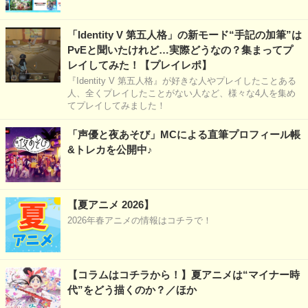
「Identity V 第五人格」の新モード“手記の加筆”は
PvEと聞いたけれど…実際どうなの？集まってプ
レイしてみた！【プレイレポ】
『Identity V 第五人格』が好きな人やプレイしたことある
人、全くプレイしたことがない人など、様々な4人を集め
てプレイしてみました！
「声優と夜あそび」MCによる直筆プロフィール帳
&トレカを公開中♪
【夏アニメ 2026】
2026年春アニメの情報はコチラで！
【コラムはコチラから！】夏アニメは“マイナー時
代”をどう描くのか？／ほか