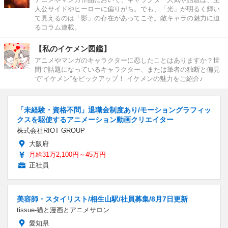
人公サイドやヒーローに偏りがち。でも、「光」が明るく輝い
て見えるのは「影」の存在があってこそ。敵キャラの魅力に迫
るコラム連載。
【私のイケメン図鑑】
アニメやマンガのキャラクターに恋したことはありますか？世
間で話題になっているキャラクター、または筆者の独断と偏見
で“イケメン”をピックアップ！ イケメンの魅力をご紹介♪
「未経験・資格不問」退職金制度あり/モーショングラフィッ
クスを駆使するアニメーション動画クリエイター
株式会社RIOT GROUP
大阪府
月給31万2,100円～45万円
正社員
美容師・スタイリスト/相生山駅/社員募集/8月7日更新
tissue-猫と漫画とアニメサロン
愛知県