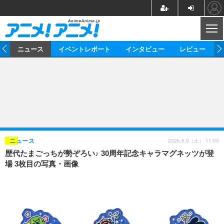
CL
ム
ニュース
イベントレポート
インタビュー
レビュー
ニュース
アニメ
映画/ドラマ
イベントレポート
マンガ
ノベル
アニメ
映画
インタビュー
音楽
声優
ライブ
舞台
スタッフ
声優
レビュー
2026.5.9（土） 11:00
ニュース
歴代たまごっちが勢ぞろい♪ 30周年記念キャラマグネッツが登
ゲーム
グッズ
海外イベント
ビジネス
俳優・タレント
アーティスト
アニメ
実写
動画
場 3枚目の写真・画像
イベント
海外
ビジネス
書評
イベント
アニメ
映画/ドラマ
連載・コラム
ゲーム
座談会
アニメ！アニメ！TV
ABEMA Cafe