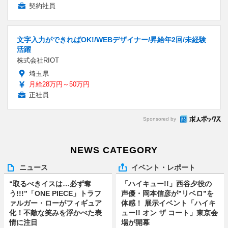
契約社員
文字入力ができればOK!/WEBデザイナー/昇給年2回/未経験
活躍
株式会社RIOT
埼玉県
月給28万円～50万円
正社員
Sponsored by
NEWS CATEGORY
ニュース
イベント・レポート
“取るべきイスは…必ず奪
「ハイキュー!!」西谷夕役の
う!!!”「ONE PIECE」トラフ
声優・岡本信彦が”リベロ”を
ァルガー・ローがフィギュア
体感！ 展示イベント「ハイキ
化！不敵な笑みを浮かべた表
ュー!! オン ザ コート」東京会
情に注目
場が開幕