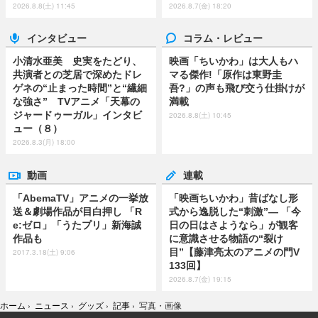
2026.8.8(土) 11:45
2026.8.7(金) 18:20
インタビュー
コラム・レビュー
小清水亜美 史実をたどり、
映画「ちいかわ」は大人もハ
共演者との芝居で深めたドレ
マる傑作!「原作は東野圭
ゲネの“止まった時間”と“繊細
吾?」の声も飛び交う仕掛けが
な強さ” TVアニメ「天幕の
満載
ジャードゥーガル」インタビ
2026.8.8(土) 10:45
ュー（８）
2026.8.3(月) 18:00
動画
連載
「AbemaTV」アニメの一挙放
「映画ちいかわ」昔ばなし形
送＆劇場作品が目白押し 「R
式から逸脱した“刺激”― 「今
e:ゼロ」「うたプリ」新海誠
日の日はさようなら」が観客
作品も
に意識させる物語の“裂け
目”【藤津亮太のアニメの門V
2017.3.18(土) 9:06
133回】
2026.8.7(金) 19:15
ホーム
›
ニュース
›
グッズ
›
記事
›
写真・画像