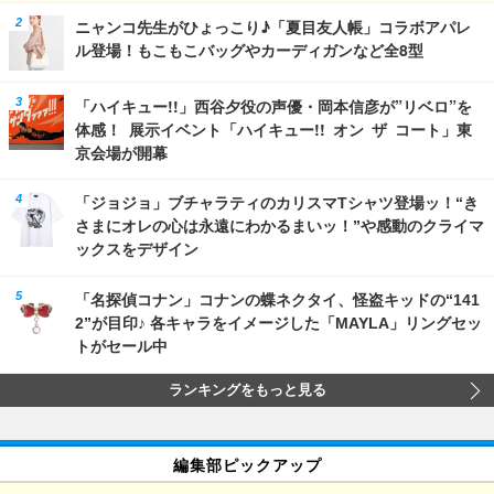
ニャンコ先生がひょっこり♪「夏目友人帳」コラボアパレ
ル登場！もこもこバッグやカーディガンなど全8型
「ハイキュー!!」西谷夕役の声優・岡本信彦が”リベロ”を
体感！ 展示イベント「ハイキュー!! オン ザ コート」東
京会場が開幕
「ジョジョ」ブチャラティのカリスマTシャツ登場ッ！“き
さまにオレの心は永遠にわかるまいッ！”や感動のクライマ
ックスをデザイン
「名探偵コナン」コナンの蝶ネクタイ、怪盗キッドの“141
2”が目印♪ 各キャラをイメージした「MAYLA」リングセッ
トがセール中
ランキングをもっと見る
編集部ピックアップ