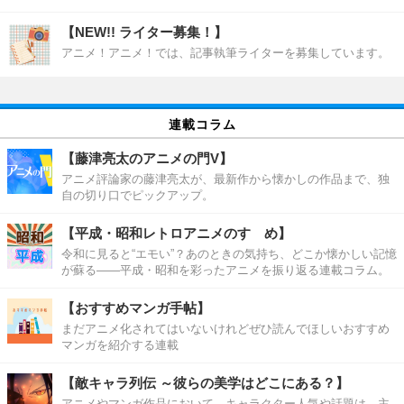
【NEW!! ライター募集！】
アニメ！アニメ！では、記事執筆ライターを募集しています。
連載コラム
【藤津亮太のアニメの門V】
アニメ評論家の藤津亮太が、最新作から懐かしの作品まで、独
自の切り口でピックアップ。
【平成・昭和レトロアニメのすゝめ】
令和に見ると“エモい”？あのときの気持ち、どこか懐かしい記憶
が蘇る――平成・昭和を彩ったアニメを振り返る連載コラム。
【おすすめマンガ手帖】
まだアニメ化されてはいないけれどぜひ読んでほしいおすすめ
マンガを紹介する連載
【敵キャラ列伝 ～彼らの美学はどこにある？】
アニメやマンガ作品において、キャラクター人気や話題は、主