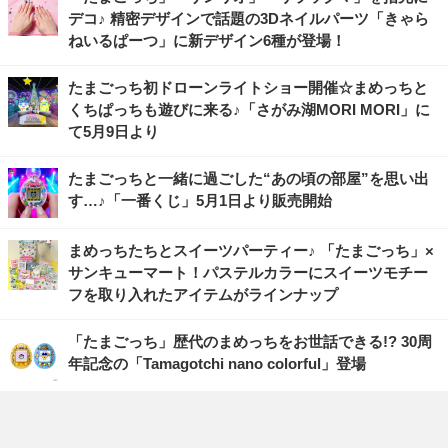
デコ♪ 精密デザインで話題の3Dネイルパーツ「きゃら
ねいるぱーつ」に新デザイン6種が登場！
たまごっち初ドローンライトショー開催☆まめっちと
くちぱっちも遊びに来る♪「さがみ湖MORI MORI」に
て5月9日より
たまごっちと一緒に過ごした“あの頃の部屋”を思い出
す…♪「一番くじ」5月1日より販売開始
まめっちたちとスイーツパーティー♪ 「たまごっち」×
サンキューマート！パステルカラーにスイーツモチー
フを取り入れたアイテムがラインナップ
「たまごっち」歴代のまめっちをお世話できる!? 30周
年記念の「Tamagotchi nano colorful」登場