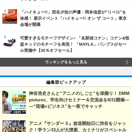
「ハイキュー!!」西谷夕役の声優・岡本信彦が”リベロ”を
体感！ 展示イベント「ハイキュー!! オン ザ コート」東京
会場が開幕
可愛すぎるモチーフデザイン♪ 「名探偵コナン」コナン&怪
盗キッドのモチーフを表現！ 「MAYLA」パンプスがセー
ル実施中【30％オフセール】
ランキングをもっと見る
編集部ピックアップ
神谷浩史さんと“アニメのしごと”を深掘り！ DMM
pictures、学生向けセミナー＆交流会を8/31開催―
―“現場×ビジネス”を一夜でキャッチ
アニメ『サンダー３』放送開始日に渋谷をジャッ
ク！学ラン33人が大捜索、カミナリがスペシャル