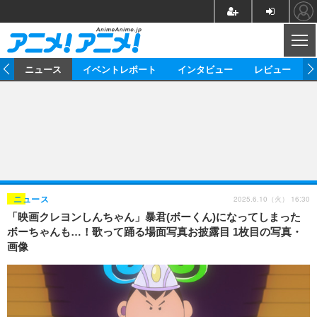
CL
ム
ニュース
イベントレポート
インタビュー
レビュー
ニュース
アニメ
映画/ドラマ
イベントレポート
マンガ
ノベル
アニメ
映画
インタビュー
音楽
声優
ライブ
舞台
スタッフ
声優
レビュー
2025.6.10（火） 16:30
ニュース
「映画クレヨンしんちゃん」暴君(ボーくん)になってしまった
ゲーム
グッズ
海外イベント
ビジネス
俳優・タレント
アーティスト
アニメ
実写
動画
ボーちゃんも…！歌って踊る場面写真お披露目 1枚目の写真・
イベント
海外
画像
ビジネス
書評
イベント
アニメ
映画/ドラマ
連載・コラム
ゲーム
座談会
アニメ！アニメ！TV
ABEMA Cafe