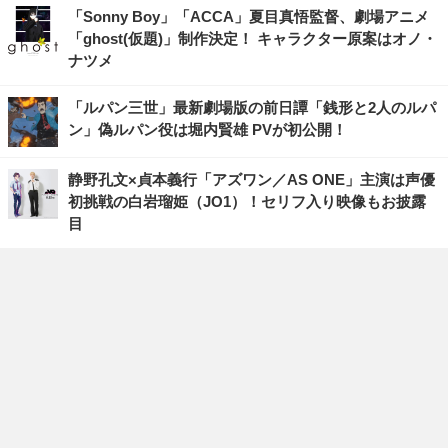
「Sonny Boy」「ACCA」夏目真悟監督、劇場アニメ
「ghost(仮題)」制作決定！ キャラクター原案はオノ・
ナツメ
「ルパン三世」最新劇場版の前日譚「銭形と2人のルパ
ン」偽ルパン役は堀内賢雄 PVが初公開！
静野孔文×貞本義行「アズワン／AS ONE」主演は声優
初挑戦の白岩瑠姫（JO1）！セリフ入り映像もお披露
目