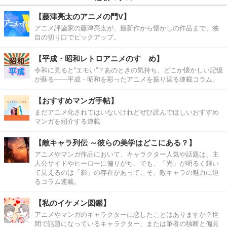
【藤津亮太のアニメの門V】
アニメ評論家の藤津亮太が、最新作から懐かしの作品まで、独
自の切り口でピックアップ。
【平成・昭和レトロアニメのすゝめ】
令和に見ると“エモい”？あのときの気持ち、どこか懐かしい記憶
が蘇る――平成・昭和を彩ったアニメを振り返る連載コラム。
【おすすめマンガ手帖】
まだアニメ化されてはいないけれどぜひ読んでほしいおすすめ
マンガを紹介する連載
【敵キャラ列伝 ～彼らの美学はどこにある？】
アニメやマンガ作品において、キャラクター人気や話題は、主
人公サイドやヒーローに偏りがち。でも、「光」が明るく輝い
て見えるのは「影」の存在があってこそ。敵キャラの魅力に迫
るコラム連載。
【私のイケメン図鑑】
アニメやマンガのキャラクターに恋したことはありますか？世
間で話題になっているキャラクター、または筆者の独断と偏見