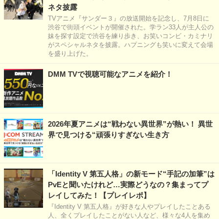
ネタ披露
TVアニメ『サンダー３』の放送開始を記念し、7月8日に
渋谷で街頭イベントが開催された。学ラン33人が主人公の
妹を探す設定で渋谷を練り歩き、お笑いコンビ・カミナリ
がスペシャルネタを披露。ハプニングも笑いに変えて会場
を盛り上げた。
DMM TVで視聴可能なアニメを紹介！
2026年夏アニメは“戦わない異世界”が熱い！ 異世
界で見つける“頑張りすぎない生き方
「Identity V 第五人格」の新モード“手記の加筆”は
PvEと聞いたけれど…実際どうなの？集まってプ
レイしてみた！【プレイレポ】
『Identity V 第五人格』が好きな人やプレイしたことある
人、全くプレイしたことがない人など、様々な4人を集め