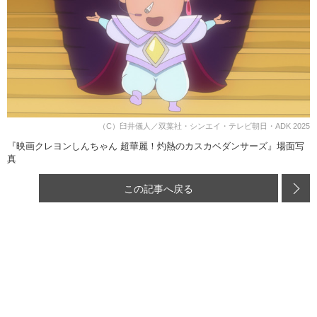
（C）臼井儀人／双葉社・シンエイ・テレビ朝日・ADK 2025
『映画クレヨンしんちゃん 超華麗！灼熱のカスカベダンサーズ』場面写
真
この記事へ戻る