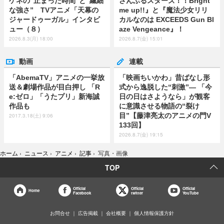
ゲネの“止まった時間”と“繊細
さんぶるスターズ！！Bright
な強さ” TVアニメ「天幕の
me up!!』と『魔法少女リリ
ジャードゥーガル」インタビ
カルなのは EXCEEDS Gun Bl
ュー（８）
aze Vengeance』！
2026.8.3(月) 18:00
2026.8.7(金) 15:01
動画
連載
「AbemaTV」アニメの一挙放
「映画ちいかわ」昔ばなし形
送＆劇場作品が目白押し 「R
式から逸脱した“刺激”― 「今
e:ゼロ」「うたプリ」新海誠
日の日はさようなら」が観客
作品も
に意識させる物語の“裂け
目”【藤津亮太のアニメの門V
2017.3.18(土) 9:06
133回】
2026.8.7(金) 19:15
ホーム
›
ニュース
›
アニメ
›
記事
›
写真・画像
TOP
Official
Official
Official
Home
Facebook
twitter
YouTube
お問合せ
広告掲載
会社概要
個人情報保護方針