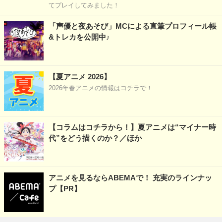
てプレイしてみました！
「声優と夜あそび」MCによる直筆プロフィール帳
&トレカを公開中♪
【夏アニメ 2026】
2026年春アニメの情報はコチラで！
【コラムはコチラから！】夏アニメは“マイナー時
代”をどう描くのか？／ほか
アニメを見るならABEMAで！ 充実のラインナッ
プ【PR】