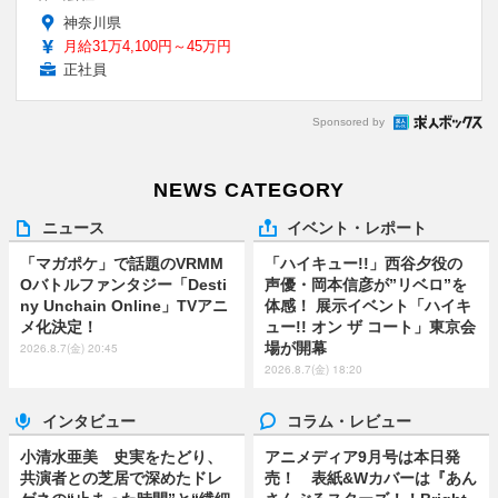
神奈川県
月給31万4,100円～45万円
正社員
Sponsored by
NEWS CATEGORY
ニュース
イベント・レポート
「マガポケ」で話題のVRMM
「ハイキュー!!」西谷夕役の
Oバトルファンタジー「Desti
声優・岡本信彦が”リベロ”を
ny Unchain Online」TVアニ
体感！ 展示イベント「ハイキ
メ化決定！
ュー!! オン ザ コート」東京会
場が開幕
2026.8.7(金) 20:45
2026.8.7(金) 18:20
インタビュー
コラム・レビュー
小清水亜美 史実をたどり、
アニメディア9月号は本日発
共演者との芝居で深めたドレ
売！ 表紙&Wカバーは『あん