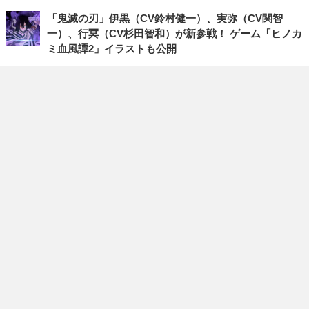
「鬼滅の刃」伊黒（CV鈴村健一）、実弥（CV関智
一）、行冥（CV杉田智和）が新参戦！ ゲーム「ヒノカ
ミ血風譚2」イラストも公開