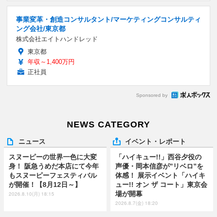
事業変革・創造コンサルタント/マーケティングコンサルティ
ング会社/東京都
株式会社エイトハンドレッド
東京都
年収～1,400万円
正社員
Sponsored by
NEWS CATEGORY
ニュース
イベント・レポート
スヌーピーの世界一色に大変
「ハイキュー!!」西谷夕役の
身！ 阪急うめだ本店にて今年
声優・岡本信彦が”リベロ”を
もスヌーピーフェスティバル
体感！ 展示イベント「ハイキ
が開催！【8月12日～】
ュー!! オン ザ コート」東京会
場が開幕
2026.8.10(月) 18:15
2026.8.7(金) 18:20