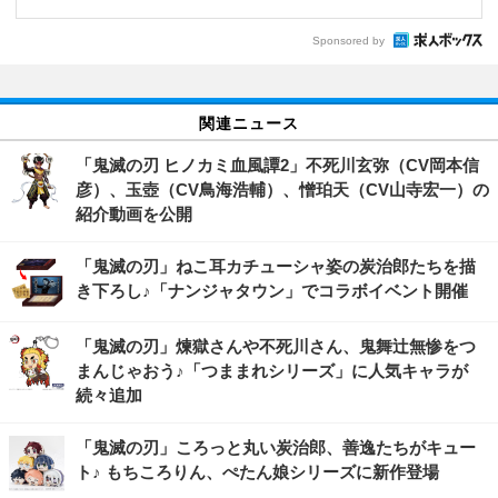
Sponsored by
関連ニュース
「鬼滅の刃 ヒノカミ血風譚2」不死川玄弥（CV岡本信
彦）、玉壺（CV鳥海浩輔）、憎珀天（CV山寺宏一）の
紹介動画を公開
「鬼滅の刃」ねこ耳カチューシャ姿の炭治郎たちを描
き下ろし♪「ナンジャタウン」でコラボイベント開催
「鬼滅の刃」煉獄さんや不死川さん、鬼舞辻無惨をつ
まんじゃおう♪「つままれシリーズ」に人気キャラが
続々追加
「鬼滅の刃」ころっと丸い炭治郎、善逸たちがキュー
ト♪ もちころりん、ぺたん娘シリーズに新作登場