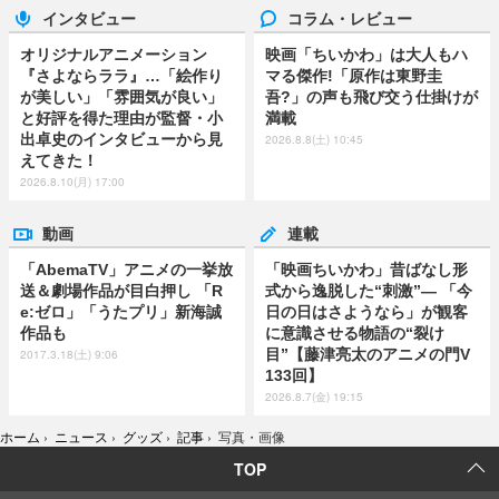
インタビュー
コラム・レビュー
オリジナルアニメーション
映画「ちいかわ」は大人もハ
『さよならララ』…「絵作り
マる傑作!「原作は東野圭
が美しい」「雰囲気が良い」
吾?」の声も飛び交う仕掛けが
と好評を得た理由が監督・小
満載
出卓史のインタビューから見
2026.8.8(土) 10:45
えてきた！
2026.8.10(月) 17:00
動画
連載
「AbemaTV」アニメの一挙放
「映画ちいかわ」昔ばなし形
送＆劇場作品が目白押し 「R
式から逸脱した“刺激”― 「今
e:ゼロ」「うたプリ」新海誠
日の日はさようなら」が観客
作品も
に意識させる物語の“裂け
目”【藤津亮太のアニメの門V
2017.3.18(土) 9:06
133回】
2026.8.7(金) 19:15
ホーム
›
ニュース
›
グッズ
›
記事
›
写真・画像
TOP