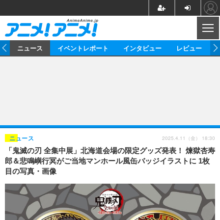
CL
ム
ニュース
イベントレポート
インタビュー
レビュー
ニュース
アニメ
映画/ドラマ
イベントレポート
マンガ
ノベル
アニメ
映画
インタビュー
音楽
声優
ライブ
舞台
スタッフ
声優
レビュー
2025.4.11（金） 18:30
ニュース
「鬼滅の刃 全集中展」北海道会場の限定グッズ発表！ 煉獄杏寿
ゲーム
グッズ
海外イベント
ビジネス
俳優・タレント
アーティスト
アニメ
実写
動画
郎＆悲鳴嶼行冥がご当地マンホール風缶バッジイラストに 1枚
イベント
海外
目の写真・画像
ビジネス
書評
イベント
アニメ
映画/ドラマ
連載・コラム
ゲーム
座談会
アニメ！アニメ！TV
ABEMA Cafe