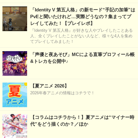
「Identity V 第五人格」の新モード“手記の加筆”は
PvEと聞いたけれど…実際どうなの？集まってプ
レイしてみた！【プレイレポ】
『Identity V 第五人格』が好きな人やプレイしたことある
人、全くプレイしたことがない人など、様々な4人を集め
てプレイしてみました！
「声優と夜あそび」MCによる直筆プロフィール帳
&トレカを公開中♪
【夏アニメ 2026】
2026年春アニメの情報はコチラで！
【コラムはコチラから！】夏アニメは“マイナー時
代”をどう描くのか？／ほか