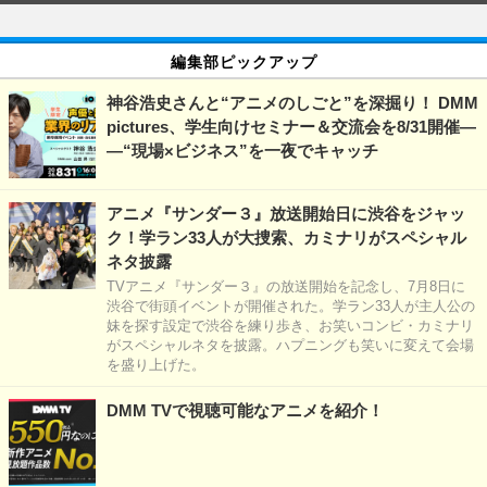
編集部ピックアップ
神谷浩史さんと“アニメのしごと”を深掘り！ DMM
pictures、学生向けセミナー＆交流会を8/31開催―
―“現場×ビジネス”を一夜でキャッチ
アニメ『サンダー３』放送開始日に渋谷をジャッ
ク！学ラン33人が大捜索、カミナリがスペシャル
ネタ披露
TVアニメ『サンダー３』の放送開始を記念し、7月8日に
渋谷で街頭イベントが開催された。学ラン33人が主人公の
妹を探す設定で渋谷を練り歩き、お笑いコンビ・カミナリ
がスペシャルネタを披露。ハプニングも笑いに変えて会場
を盛り上げた。
DMM TVで視聴可能なアニメを紹介！