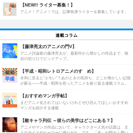
【NEW!! ライター募集！】
アニメ！アニメ！では、記事執筆ライターを募集しています。
連載コラム
【藤津亮太のアニメの門V】
アニメ評論家の藤津亮太が、最新作から懐かしの作品まで、独
自の切り口でピックアップ。
【平成・昭和レトロアニメのすゝめ】
令和に見ると“エモい”？あのときの気持ち、どこか懐かしい記憶
が蘇る――平成・昭和を彩ったアニメを振り返る連載コラム。
【おすすめマンガ手帖】
まだアニメ化されてはいないけれどぜひ読んでほしいおすすめ
マンガを紹介する連載
【敵キャラ列伝 ～彼らの美学はどこにある？】
アニメやマンガ作品において、キャラクター人気や話題は、主
人公サイドやヒーローに偏りがち。でも、「光」が明るく輝い