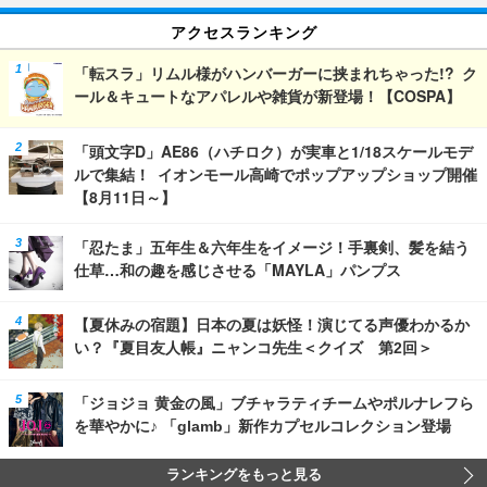
アクセスランキング
「転スラ」リムル様がハンバーガーに挟まれちゃった!? ク
ール＆キュートなアパレルや雑貨が新登場！【COSPA】
「頭文字D」AE86（ハチロク）が実車と1/18スケールモデ
ルで集結！ イオンモール高崎でポップアップショップ開催
【8月11日～】
「忍たま」五年生＆六年生をイメージ！手裏剣、髪を結う
仕草…和の趣を感じさせる「MAYLA」パンプス
【夏休みの宿題】日本の夏は妖怪！演じてる声優わかるか
い？『夏目友人帳』ニャンコ先生＜クイズ 第2回＞
「ジョジョ 黄金の風」ブチャラティチームやポルナレフら
を華やかに♪ 「glamb」新作カプセルコレクション登場
ランキングをもっと見る