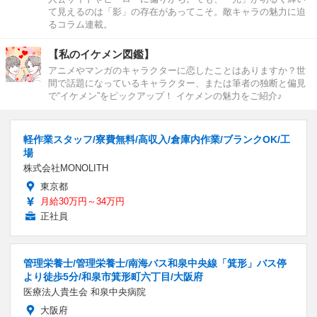
て見えるのは「影」の存在があってこそ。敵キャラの魅力に迫
るコラム連載。
【私のイケメン図鑑】
アニメやマンガのキャラクターに恋したことはありますか？世
間で話題になっているキャラクター、または筆者の独断と偏見
で“イケメン”をピックアップ！ イケメンの魅力をご紹介♪
軽作業スタッフ/寮費無料/高収入/倉庫内作業/ブランクOK/工
場
株式会社MONOLITH
東京都
月給30万円～34万円
正社員
管理栄養士/管理栄養士/南海バス和泉中央線「箕形」バス停
より徒歩5分/和泉市箕形町六丁目/大阪府
医療法人貴生会 和泉中央病院
大阪府