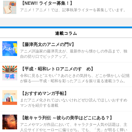
【NEW!! ライター募集！】
アニメ！アニメ！では、記事執筆ライターを募集しています。
連載コラム
【藤津亮太のアニメの門V】
アニメ評論家の藤津亮太が、最新作から懐かしの作品まで、独
自の切り口でピックアップ。
【平成・昭和レトロアニメのすゝめ】
令和に見ると“エモい”？あのときの気持ち、どこか懐かしい記憶
が蘇る――平成・昭和を彩ったアニメを振り返る連載コラム。
【おすすめマンガ手帖】
まだアニメ化されてはいないけれどぜひ読んでほしいおすすめ
マンガを紹介する連載
【敵キャラ列伝 ～彼らの美学はどこにある？】
アニメやマンガ作品において、キャラクター人気や話題は、主
人公サイドやヒーローに偏りがち。でも、「光」が明るく輝い