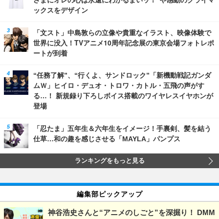
ックスをデザイン
「文スト」中島敦らの立像や貴重なイラスト、映像体験で
世界に没入！TVアニメ10周年記念展の東京会場フォトレポ
ートが到着
“任務了解”、“行くよ、サンドロック”「新機動戦記ガンダ
ムＷ」ヒイロ・デュオ・トロワ・カトル・五飛の声がす
る…！ 新規録り下ろしボイス搭載のワイヤレスイヤホンが
登場
「忍たま」五年生＆六年生をイメージ！手裏剣、髪を結う
仕草…和の趣を感じさせる「MAYLA」パンプス
ランキングをもっと見る
編集部ピックアップ
神谷浩史さんと“アニメのしごと”を深掘り！ DMM