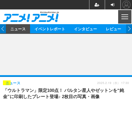
CL
ム
ニュース
イベントレポート
インタビュー
レビュー
ニュース
アニメ
映画/ドラマ
イベントレポート
マンガ
ノベル
アニメ
映画
インタビュー
音楽
声優
ライブ
舞台
スタッフ
声優
レビュー
2025.2.19（水） 17:30
ニュース
「ウルトラマン」限定100点！ バルタン星人やゼットンを“純
ゲーム
グッズ
海外イベント
ビジネス
俳優・タレント
アーティスト
アニメ
実写
動画
金”に印刷したプレート登場♪ 2枚目の写真・画像
イベント
海外
ビジネス
書評
イベント
アニメ
映画/ドラマ
連載・コラム
ゲーム
座談会
アニメ！アニメ！TV
ABEMA Cafe