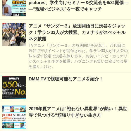
pictures、学生向けセミナー＆交流会を8/31開催―
―“現場×ビジネス”を一夜でキャッチ
アニメ『サンダー３』放送開始日に渋谷をジャッ
ク！学ラン33人が大捜索、カミナリがスペシャル
ネタ披露
TVアニメ『サンダー３』の放送開始を記念し、7月8日に
渋谷で街頭イベントが開催された。学ラン33人が主人公の
妹を探す設定で渋谷を練り歩き、お笑いコンビ・カミナリ
がスペシャルネタを披露。ハプニングも笑いに変えて会場
を盛り上げた。
DMM TVで視聴可能なアニメを紹介！
2026年夏アニメは“戦わない異世界”が熱い！ 異世
界で見つける“頑張りすぎない生き方