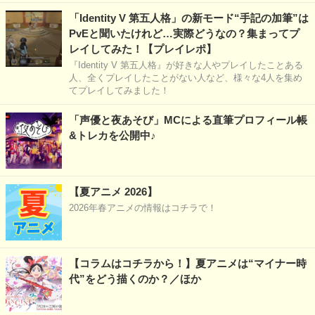
「Identity V 第五人格」の新モード“手記の加筆”は
PvEと聞いたけれど…実際どうなの？集まってプ
レイしてみた！【プレイレポ】
『Identity V 第五人格』が好きな人やプレイしたことある
人、全くプレイしたことがない人など、様々な4人を集め
てプレイしてみました！
「声優と夜あそび」MCによる直筆プロフィール帳
&トレカを公開中♪
【夏アニメ 2026】
2026年春アニメの情報はコチラで！
【コラムはコチラから！】夏アニメは“マイナー時
代”をどう描くのか？／ほか