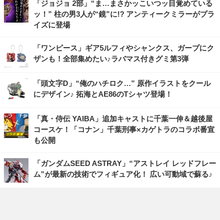
「ジョジョ 2部」“ま…まさかッこいつッ目覚めている
ッ！” 柱の男3人が“鏡”に!? アンティークミラーがプラ
イズに登場
「ワンピース」ギア5ルフィやシャンクス、ガープにク
ザンも！全部集めたい♪ラバマス付きグミ第3弾
「頭文字D」“俺のハチロク…” 原作イラストをクール
にデザイン♪ 拓海とAE86のTシャツ登場！
「真・侍伝 YAIBA」追加キャストに千葉一伸＆越後屋
コースケ！「コナン」千葉刑事×カゲトラのコラボ番宣
も公開
「ガンダムSEED ASTRAY」“アストレイ レッドフレー
ム”が最新の技術でフィギュア化！ 広い可動域で蘇る♪