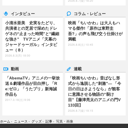
2026.8.7(金) 18:20
インタビュー
コラム・レビュー
小清水亜美 史実をたどり、
映画「ちいかわ」は大人もハ
共演者との芝居で深めたドレ
マる傑作!「原作は東野圭
ゲネの“止まった時間”と“繊細
吾?」の声も飛び交う仕掛けが
な強さ” TVアニメ「天幕の
満載
ジャードゥーガル」インタビ
2026.8.8(土) 10:45
ュー（８）
2026.8.3(月) 18:00
動画
連載
「AbemaTV」アニメの一挙放
「映画ちいかわ」昔ばなし形
送＆劇場作品が目白押し 「R
式から逸脱した“刺激”― 「今
e:ゼロ」「うたプリ」新海誠
日の日はさようなら」が観客
作品も
に意識させる物語の“裂け
目”【藤津亮太のアニメの門V
2017.3.18(土) 9:06
133回】
2026.8.7(金) 19:15
ホーム
›
ニュース
›
グッズ
›
記事
›
写真・画像