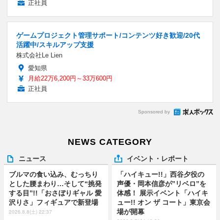
正社員
ゲームプロジェクト管理サポート/コンテンツ好き歓迎/20代
活躍中/スキルアップ支援
株式会社Le Lien
愛知県
月給22万6,200円～33万600円
正社員
Sponsored by
NEWS CATEGORY
ニュース
イベント・レポート
ブルマの食い込み、むっちり
「ハイキュー!!」西谷夕役の
とした腰まわり…そして“挑発
声優・岡本信彦が”リベロ”を
する目”!!「おさぼりギャル 愛
体感！ 展示イベント「ハイキ
沢りさ」フィギュアで新登場
ュー!! オン ザ コート」東京会
場が開幕
2026.8.8(土) 22:37