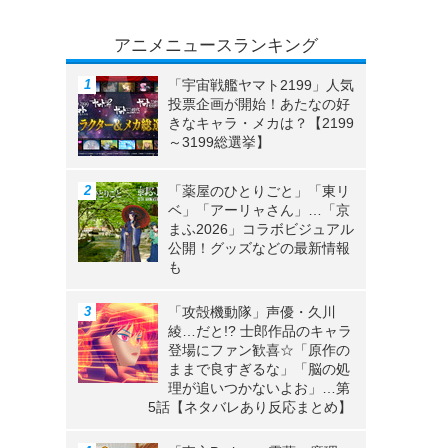
アニメニュースランキング
「宇宙戦艦ヤマト2199」人気
投票企画が開始！あたなの好
きなキャラ・メカは？【2199
～3199総選挙】
「薬屋のひとりごと」「東リ
ベ」「アーリャさん」…「京
まふ2026」コラボビジュアル
公開！グッズなどの最新情報
も
「攻殻機動隊」声優・久川
綾…だと!? 士郎作品のキャラ
登場にファン歓喜☆「原作の
ままで良すぎるな」「脳の処
理が追いつかないよお」…第
5話【ネタバレあり反応まとめ】