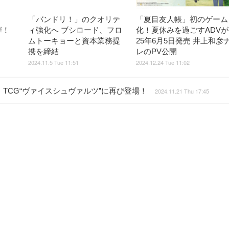
「バンドリ！」のクオリテ
「夏目友人帳」初のゲーム
開催！
ィ強化へ ブシロード、フロ
化！夏休みを過ごすADVが
ムトーキョーと資本業務提
25年6月5日発売 井上和彦
携を締結
レのPV公開
2024.11.5 Tue 11:51
2024.12.24 Tue 11:02
TCG“ヴァイスシュヴァルツ”に再び登場！
2024.11.21 Thu 17:45