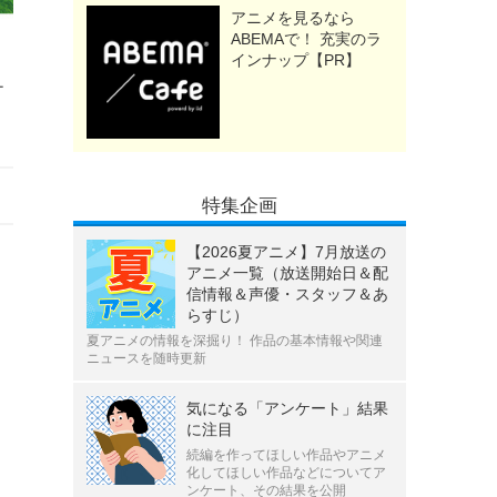
アニメを見るなら
ABEMAで！ 充実のラ
インナップ【PR】
ナ
特集企画
【2026夏アニメ】7月放送の
アニメ一覧（放送開始日＆配
信情報＆声優・スタッフ＆あ
らすじ）
夏アニメの情報を深掘り！ 作品の基本情報や関連
ニュースを随時更新
気になる「アンケート」結果
に注目
続編を作ってほしい作品やアニメ
化してほしい作品などについてア
ンケート、その結果を公開