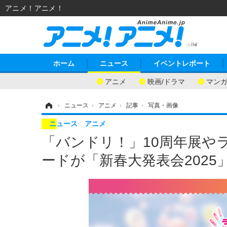
アニメ！アニメ！
ホーム
ニュース
イベントレポート
アニメ
映画/ドラマ
マン
ホーム
›
ニュース
›
アニメ
›
記事
›
写真・画像
ニュース
アニメ
「バンドリ！」10周年展や
ードが「新春大発表会2025