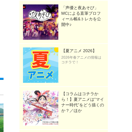
「声優と夜あそび」
MCによる直筆プロフ
ィール帳&トレカを公
開中♪
【夏アニメ 2026】
2026年春アニメの情報は
コチラで！
【コラムはコチラか
ら！】夏アニメは“マイ
ナー時代”をどう描くの
か？／ほか