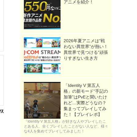
アニメを紹介！
2026年夏アニメは“戦
わない異世界”が熱い！
異世界で見つける“頑張
りすぎない生き方
「Identity V 第五人
格」の新モード“手記の
加筆”はPvEと聞いたけ
れど…実際どうなの？
集まってプレイしてみ
た！【プレイレポ】
『Identity V 第五人格』が好きな人やプレイしたこ
とある人、全くプレイしたことがない人など、様々
な4人を集めてプレイしてみました！