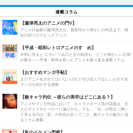
連載コラム
【藤津亮太のアニメの門V】
アニメ評論家の藤津亮太が、最新作から懐かしの作品まで、独
自の切り口でピックアップ。
【平成・昭和レトロアニメのすゝめ】
令和に見ると“エモい”？あのときの気持ち、どこか懐かしい記憶
が蘇る――平成・昭和を彩ったアニメを振り返る連載コラム。
【おすすめマンガ手帖】
まだアニメ化されてはいないけれどぜひ読んでほしいおすすめ
マンガを紹介する連載
【敵キャラ列伝 ～彼らの美学はどこにある？】
アニメやマンガ作品において、キャラクター人気や話題は、主
人公サイドやヒーローに偏りがち。でも、「光」が明るく輝い
て見えるのは「影」の存在があってこそ。敵キャラの魅力に迫
るコラム連載。
【私のイケメン図鑑】