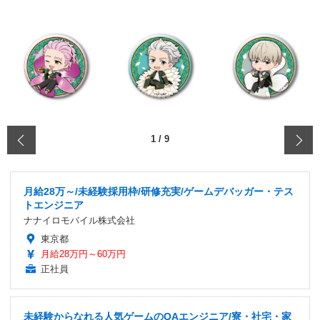
‹
1
/
9
月給28万～/未経験採用枠/研修充実/ゲームデバッガー・テス
トエンジニア
ナナイロモバイル株式会社
東京都
月給28万円～60万円
正社員
未経験からなれる人気ゲームのQAエンジニア/寮・社宅・家