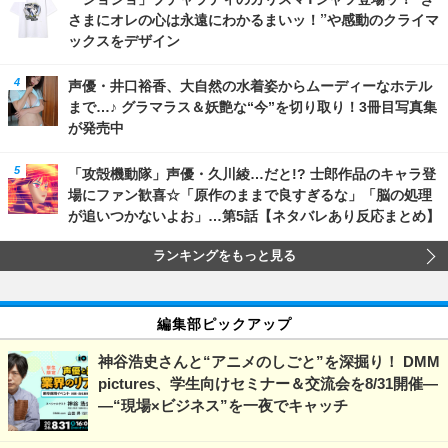
さまにオレの心は永遠にわかるまいッ！”や感動のクライマ
ックスをデザイン
声優・井口裕香、大自然の水着姿からムーディーなホテル
まで…♪ グラマラス＆妖艶な“今”を切り取り！3冊目写真集
が発売中
「攻殻機動隊」声優・久川綾…だと!? 士郎作品のキャラ登
場にファン歓喜☆「原作のままで良すぎるな」「脳の処理
が追いつかないよお」…第5話【ネタバレあり反応まとめ】
ランキングをもっと見る
編集部ピックアップ
神谷浩史さんと“アニメのしごと”を深掘り！ DMM
pictures、学生向けセミナー＆交流会を8/31開催―
―“現場×ビジネス”を一夜でキャッチ