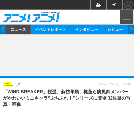
CL
ム
ニュース
イベントレポート
インタビュー
レビュー
ニュース
アニメ
映画/ドラマ
イベントレポート
マンガ
ノベル
アニメ
映画
インタビュー
音楽
声優
ライブ
舞台
スタッフ
声優
レビュー
2024.6.29（土） 12:45
ニュース
「WIND BREAKER」桜遥、蘇枋隼飛、梶蓮ら防風鈴メンバー
ゲーム
グッズ
海外イベント
ビジネス
俳優・タレント
アーティスト
アニメ
実写
動画
がかわいいミニキャラ“ぷちふれ！”シリーズに登場 32枚目の写
イベント
海外
真・画像
ビジネス
書評
イベント
アニメ
映画/ドラマ
連載・コラム
ゲーム
座談会
アニメ！アニメ！TV
ABEMA Cafe