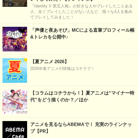
『Identity V 第五人格』が好きな人やプレイしたことある
人、全くプレイしたことがない人など、様々な4人を集め
てプレイしてみました！
「声優と夜あそび」MCによる直筆プロフィール帳
&トレカを公開中♪
【夏アニメ 2026】
2026年春アニメの情報はコチラで！
【コラムはコチラから！】夏アニメは“マイナー時
代”をどう描くのか？／ほか
アニメを見るならABEMAで！ 充実のラインナッ
プ【PR】