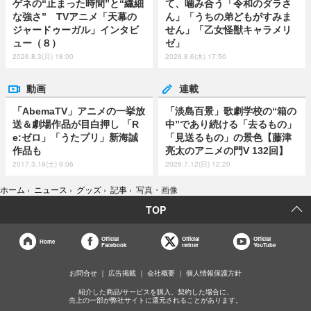
ゲネの“止まった時間”と“繊細
て、噛み合う「令和のダラさ
な強さ” TVアニメ「天幕の
ん」「うちの弟どもがすみま
ジャードゥーガル」インタビ
せん」「乙女怪獣キャラメリ
ュー（８）
ゼ」
2026.8.3(月) 18:00
2026.8.6(木) 17:50
動画
連載
「AbemaTV」アニメの一挙放
「淡島百景」歌劇学校の“箱の
送＆劇場作品が目白押し 「R
中”であり続ける「去るもの」
e:ゼロ」「うたプリ」新海誠
「見送るもの」の景色【藤津
作品も
亮太のアニメの門V 132回】
2017.3.18(土) 9:06
2026.7.12(日) 12:20
ホーム
›
ニュース
›
グッズ
›
記事
›
写真・画像
TOP
Official
Official
Official
Home
Facebook
twitter
YouTube
お問合せ
広告掲載
会社概要
個人情報保護方針
紹介した商品/サービスを購入、契約した場合に、
売上の一部が弊社サイトに還元されることがあります。