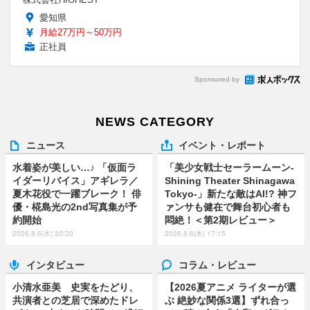
愛知県
月給27万円～50万円
正社員
Sponsored by
NEWS CATEGORY
ニュース
イベント・レポート
水着姿が美しい…♪ 「仮面ラ
「美少女戦士セーラームーン-
イダーリバイス」アギレラ／
Shining Theater Shinagawa
夏木花役で一躍ブレーク！ 俳
Tokyo-」新たな敵はAI!? 神フ
優・椛島光の2nd写真集が予
ァンサも健在で舞台初心者も
約開始
悶絶！＜第2期レビュー＞
2026.8.6(木) 20:30
2026.8.6(木) 17:15
インタビュー
コラム・レビュー
小清水亜美 史実をたどり、
【2026夏アニメ ライターが選
共演者との芝居で深めたドレ
ぶ 絶妙な関係3選】ずれ合っ