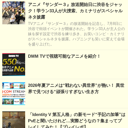
アニメ『サンダー３』放送開始日に渋谷をジャッ
ク！学ラン33人が大捜索、カミナリがスペシャル
ネタ披露
TVアニメ『サンダー３』の放送開始を記念し、7月8日に
渋谷で街頭イベントが開催された。学ラン33人が主人公の
妹を探す設定で渋谷を練り歩き、お笑いコンビ・カミナリ
がスペシャルネタを披露。ハプニングも笑いに変えて会場
を盛り上げた。
DMM TVで視聴可能なアニメを紹介！
2026年夏アニメは“戦わない異世界”が熱い！ 異世
界で見つける“頑張りすぎない生き方
「Identity V 第五人格」の新モード“手記の加筆”は
PvEと聞いたけれど…実際どうなの？集まってプ
レイしてみた！【プレイレポ】