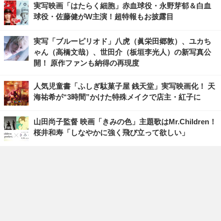
実写映画「はたらく細胞」赤血球役・永野芽郁＆白血
球役・佐藤健がW主演！超特報もお披露目
実写「ブルーピリオド」八虎（眞栄田郷敦）、ユカち
ゃん（高橋文哉）、世田介（板垣李光人）の新写真公
開！ 原作ファンも納得の再現度
人気児童書「ふしぎ駄菓子屋 銭天堂」実写映画化！ 天
海祐希が“3時間”かけた特殊メイクで店主・紅子に
山田尚子監督 映画「きみの色」主題歌はMr.Children！
桜井和寿「しなやかに強く飛び立って欲しい」