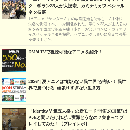
ク！学ラン33人が大捜索、カミナリがスペシャル
ネタ披露
TVアニメ『サンダー３』の放送開始を記念し、7月8日に
渋谷で街頭イベントが開催された。学ラン33人が主人公の
妹を探す設定で渋谷を練り歩き、お笑いコンビ・カミナリ
がスペシャルネタを披露。ハプニングも笑いに変えて会場
を盛り上げた。
DMM TVで視聴可能なアニメを紹介！
2026年夏アニメは“戦わない異世界”が熱い！ 異世
界で見つける“頑張りすぎない生き方
「Identity V 第五人格」の新モード“手記の加筆”は
PvEと聞いたけれど…実際どうなの？集まってプ
レイしてみた！【プレイレポ】