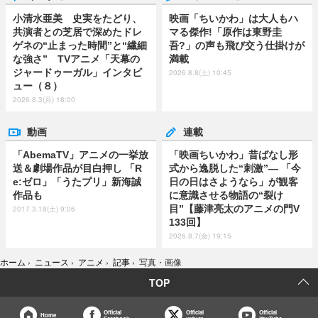
小清水亜美 史実をたどり、
映画「ちいかわ」は大人もハ
共演者との芝居で深めたドレ
マる傑作!「原作は東野圭
ゲネの“止まった時間”と“繊細
吾?」の声も飛び交う仕掛けが
な強さ” TVアニメ「天幕の
満載
ジャードゥーガル」インタビ
2026.8.8(土) 10:45
ュー（８）
2026.8.3(月) 18:00
動画
連載
「AbemaTV」アニメの一挙放
「映画ちいかわ」昔ばなし形
送＆劇場作品が目白押し 「R
式から逸脱した“刺激”― 「今
e:ゼロ」「うたプリ」新海誠
日の日はさようなら」が観客
作品も
に意識させる物語の“裂け
目”【藤津亮太のアニメの門V
2017.3.18(土) 9:06
133回】
2026.8.7(金) 19:15
ホーム
›
ニュース
›
アニメ
›
記事
›
写真・画像
TOP
Official
Official
Official
Home