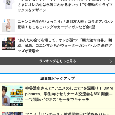
さまにオレの心は永遠にわかるまいッ！”や感動のクライマ
ックスをデザイン
ニャンコ先生がひょっこり♪「夏目友人帳」コラボアパレル
登場！もこもこバッグやカーディガンなど全8型
“あんたの全てを壊して、オレが勝つ”「幽☆遊☆白書」 幽
助、蔵馬、コエンマたちがウォーターガンバトル!? 新作グ
ッズが登場☆
ランキングをもっと見る
編集部ピックアップ
神谷浩史さんと“アニメのしごと”を深掘り！ DMM
pictures、学生向けセミナー＆交流会を8/31開催―
―“現場×ビジネス”を一夜でキャッチ
アニメ『サンダー３』放送開始日に渋谷をジャッ