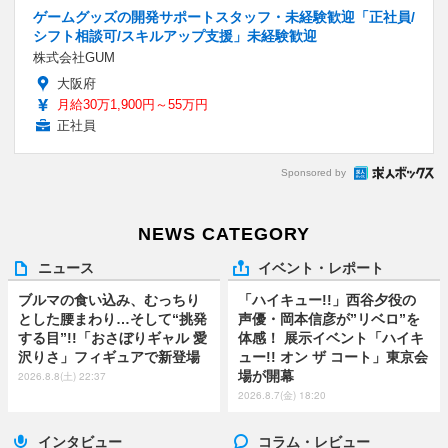
ゲームグッズの開発サポートスタッフ・未経験歓迎「正社員/
シフト相談可/スキルアップ支援」未経験歓迎
株式会社GUM
大阪府
月給30万1,900円～55万円
正社員
Sponsored by
NEWS CATEGORY
ニュース
イベント・レポート
ブルマの食い込み、むっちり
「ハイキュー!!」西谷夕役の
とした腰まわり…そして“挑発
声優・岡本信彦が”リベロ”を
する目”!!「おさぼりギャル 愛
体感！ 展示イベント「ハイキ
沢りさ」フィギュアで新登場
ュー!! オン ザ コート」東京会
場が開幕
2026.8.8(土) 22:37
2026.8.7(金) 18:20
インタビュー
コラム・レビュー