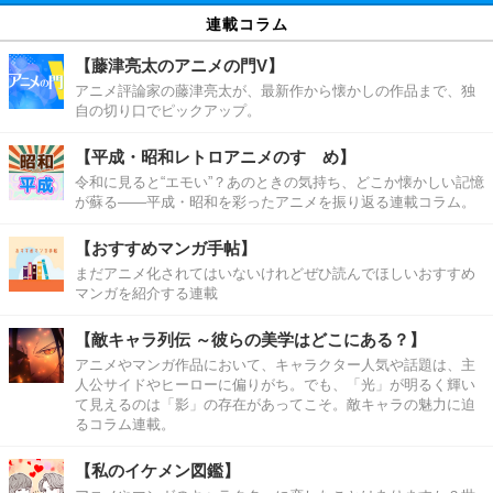
連載コラム
【藤津亮太のアニメの門V】
アニメ評論家の藤津亮太が、最新作から懐かしの作品まで、独
自の切り口でピックアップ。
【平成・昭和レトロアニメのすゝめ】
令和に見ると“エモい”？あのときの気持ち、どこか懐かしい記憶
が蘇る――平成・昭和を彩ったアニメを振り返る連載コラム。
【おすすめマンガ手帖】
まだアニメ化されてはいないけれどぜひ読んでほしいおすすめ
マンガを紹介する連載
【敵キャラ列伝 ～彼らの美学はどこにある？】
アニメやマンガ作品において、キャラクター人気や話題は、主
人公サイドやヒーローに偏りがち。でも、「光」が明るく輝い
て見えるのは「影」の存在があってこそ。敵キャラの魅力に迫
るコラム連載。
【私のイケメン図鑑】