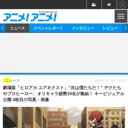
CL
ム
ニュース
イベントレポート
インタビュー
レビュー
ニュース
アニメ
映画/ドラマ
イベントレポート
マンガ
ノベル
アニメ
映画
インタビュー
音楽
声優
ライブ
舞台
スタッフ
声優
レビュー
2024.6.12（水） 18:55
ニュース
劇場版「ヒロアカ ユアネクスト」“次は僕たちだ！” デクたち
ゲーム
グッズ
海外イベント
ビジネス
俳優・タレント
アーティスト
アニメ
実写
動画
やプロヒーロー、オリキャラ総勢19名が集結！ キービジュアル
イベント
海外
公開 4枚目の写真・画像
ビジネス
書評
イベント
アニメ
映画/ドラマ
連載・コラム
ゲーム
座談会
アニメ！アニメ！TV
ABEMA Cafe