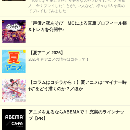
『Identity V 第五人格』が好きな人やプレイしたことある
人、全くプレイしたことがない人など、様々な4人を集め
てプレイしてみました！
「声優と夜あそび」MCによる直筆プロフィール帳
&トレカを公開中♪
【夏アニメ 2026】
2026年春アニメの情報はコチラで！
【コラムはコチラから！】夏アニメは“マイナー時
代”をどう描くのか？／ほか
アニメを見るならABEMAで！ 充実のラインナッ
プ【PR】