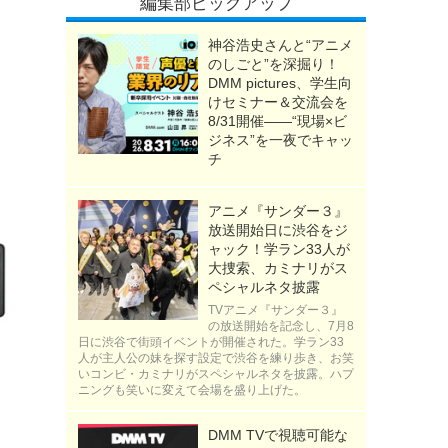
編集部ピックアップ
神谷浩史さんと“アニメ
のしごと”を深掘り！
DMM pictures、学生向
けセミナー＆交流会を
8/31開催――“現場×ビ
ジネス”を一夜でキャッ
チ
アニメ『サンダー３』
放送開始日に渋谷をジ
ャック！学ラン33人が
大捜索、カミナリがス
ペシャルネタ披露
TVアニメ『サンダー３』
の放送開始を記念し、7月8
日に渋谷で街頭イベントが開催された。学ラン33
人が主人公の妹を探す設定で渋谷を練り歩き、お笑
いコンビ・カミナリがスペシャルネタを披露。ハプ
ニングも笑いに変えて会場を盛り上げた。
DMM TVで視聴可能な