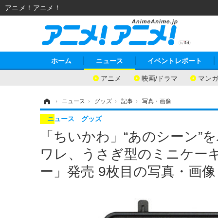
アニメ！アニメ！
ホーム
ニュース
イベントレポート
アニメ
映画/ドラマ
マン
ホーム
›
ニュース
›
グッズ
›
記事
›
写真・画像
ニュース
グッズ
「ちいかわ」“あのシーン”
ワレ、うさぎ型のミニケー
ー」発売 9枚目の写真・画像