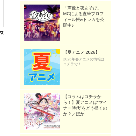
「声優と夜あそび」
MCによる直筆プロフ
ィール帳&トレカを公
開中♪
【夏アニメ 2026】
2026年春アニメの情報は
コチラで！
【コラムはコチラか
ら！】夏アニメは“マイ
ナー時代”をどう描くの
か？／ほか