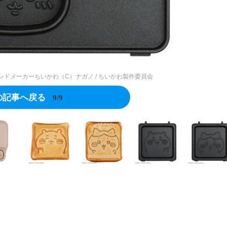
ドメーカーちいかわ（C）ナガノ / ちいかわ製作委員会
の記事へ戻る
9/9