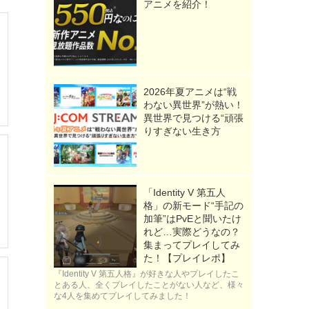
アニメを紹介！
2026年夏アニメは“戦
わない異世界”が熱い！
異世界で見つける“頑張
りすぎない生き方
「Identity V 第五人
格」の新モード“手記の
加筆”はPvEと聞いたけ
れど…実際どうなの？
集まってプレイしてみ
た！【プレイレポ】
『Identity V 第五人格』が好きな人やプレイしたこ
とある人、全くプレイしたことがない人など、様々
な4人を集めてプレイしてみました！