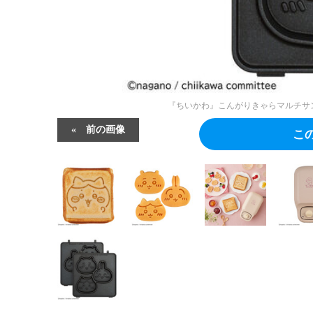
『ちいかわ』こんがりきゃらマルチサン
前の画像
こ