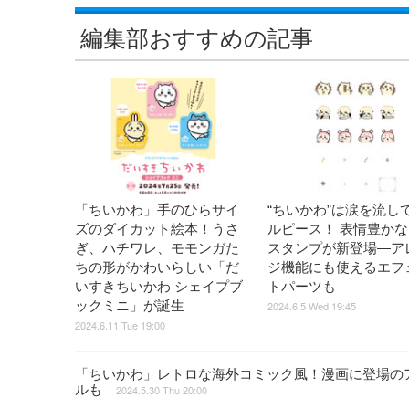
編集部おすすめの記事
「ちいかわ」手のひらサイ
“ちいかわ”は涙を流し
ズのダイカット絵本！うさ
ルピース！ 表情豊かなL
ぎ、ハチワレ、モモンガた
スタンプが新登場―ア
ちの形がかわいらしい「だ
ジ機能にも使えるエフ
いすきちいかわ シェイプブ
トパーツも
ックミニ」が誕生
2024.6.5 Wed 19:45
2024.6.11 Tue 19:00
「ちいかわ」レトロな海外コミック風！漫画に登場の
ルも
2024.5.30 Thu 20:00