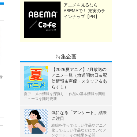
アニメを見るなら
ABEMAで！ 充実のラ
インナップ【PR】
特集企画
【2026夏アニメ】7月放送の
ラ
アニメ一覧（放送開始日＆配
サ
信情報＆声優・スタッフ＆あ
らすじ）
夏アニメの情報を深掘り！ 作品の基本情報や関連
ニュースを随時更新
気になる「アンケート」結果
に注目
ー
続編を作ってほしい作品やアニメ
化してほしい作品などについてア
ンケート、その結果を公開