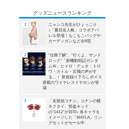
グッズニュースランキング
ニャンコ先生がひょっこり
♪「夏目友人帳」コラボアパ
レル登場！もこもこバッグや
カーディガンなど全8型
“任務了解”、“行くよ、サンド
ロック”「新機動戦記ガンダ
ムＷ」ヒイロ・デュオ・トロ
ワ・カトル・五飛の声がす
る…！ 新規録り下ろしボイス
搭載のワイヤレスイヤホンが登
場
「名探偵コナン」コナンの蝶
ネクタイ、怪盗キッド
の“1412”が目印♪ 各キャラを
イメージした「MAYLA」リン
グセットがセール中