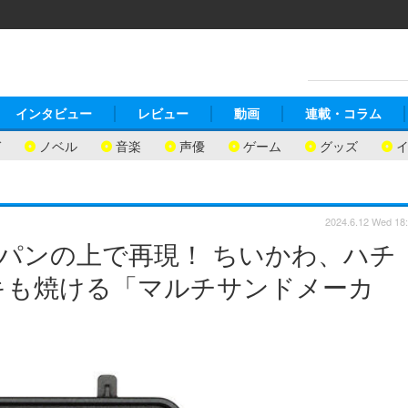
インタビュー
レビュー
動画
連載・コラム
ガ
ノベル
音楽
声優
ゲーム
グッズ
2024.6.12 Wed 18
をパンの上で再現！ ちいかわ、ハチ
キも焼ける「マルチサンドメーカ