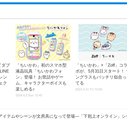
てダブ
「ちいかわ」初のスマホ型
「ちいかわ」×「Zoff」コ
INE
液晶玩具「ちいかわフォ
ボが、5月31日スタート！ 
レン
ン」登場！ お世話やゲー
ングラスもバッチリ似合っ
ェク
ム、キャラクターボイスも
てる
楽しめる♪
2024.5.31 Fri 10:06
2024.6.2 Sun 12:45
アイテムやシーンが文房具になって登場―「下剋上オンライン」シ