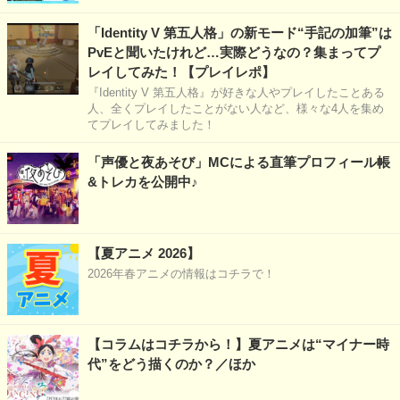
「Identity V 第五人格」の新モード“手記の加筆”は
PvEと聞いたけれど…実際どうなの？集まってプ
レイしてみた！【プレイレポ】
『Identity V 第五人格』が好きな人やプレイしたことある
人、全くプレイしたことがない人など、様々な4人を集め
てプレイしてみました！
「声優と夜あそび」MCによる直筆プロフィール帳
&トレカを公開中♪
【夏アニメ 2026】
2026年春アニメの情報はコチラで！
【コラムはコチラから！】夏アニメは“マイナー時
代”をどう描くのか？／ほか