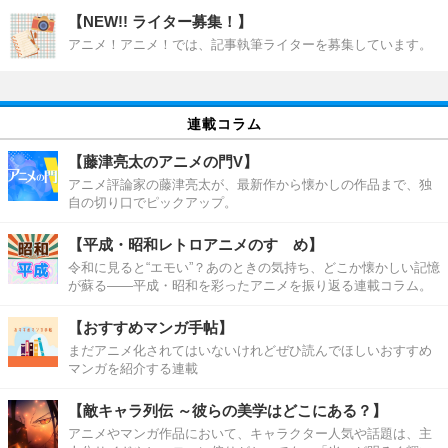
【NEW!! ライター募集！】
アニメ！アニメ！では、記事執筆ライターを募集しています。
連載コラム
【藤津亮太のアニメの門V】
アニメ評論家の藤津亮太が、最新作から懐かしの作品まで、独
自の切り口でピックアップ。
【平成・昭和レトロアニメのすゝめ】
令和に見ると“エモい”？あのときの気持ち、どこか懐かしい記憶
が蘇る――平成・昭和を彩ったアニメを振り返る連載コラム。
【おすすめマンガ手帖】
まだアニメ化されてはいないけれどぜひ読んでほしいおすすめ
マンガを紹介する連載
【敵キャラ列伝 ～彼らの美学はどこにある？】
アニメやマンガ作品において、キャラクター人気や話題は、主