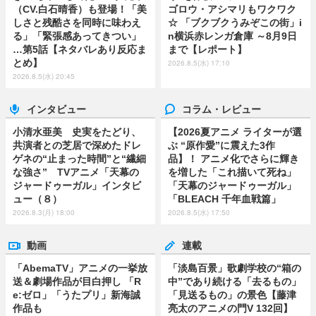
（CV.白石晴香）も登場！「美
ゴロウ・アシマリもワクワク
しさと残酷さを同時に味わえ
☆ 「ブクブクうみぞこの街」i
る」「緊張感あってきつい」
n横浜赤レンガ倉庫 ～8月9日
…第5話【ネタバレあり反応ま
まで【レポート】
とめ】
2026.8.5(水) 17:10
2026.8.5(水) 20:45
インタビュー
コラム・レビュー
小清水亜美 史実をたどり、
【2026夏アニメ ライターが選
共演者との芝居で深めたドレ
ぶ “原作愛”に震えた3作
ゲネの“止まった時間”と“繊細
品】！ アニメ化でさらに輝き
な強さ” TVアニメ「天幕の
を増した「これ描いて死ね」
ジャードゥーガル」インタビ
「天幕のジャードゥーガル」
ュー（８）
「BLEACH 千年血戦篇」
2026.8.3(月) 18:00
2026.8.5(水) 17:50
動画
連載
「AbemaTV」アニメの一挙放
「淡島百景」歌劇学校の“箱の
送＆劇場作品が目白押し 「R
中”であり続ける「去るもの」
e:ゼロ」「うたプリ」新海誠
「見送るもの」の景色【藤津
作品も
亮太のアニメの門V 132回】