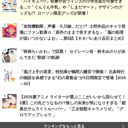
「ハイキュー!!」研磨や宮ツインズの小学生姿が可愛すぎ
る…!!「ぐんぐん牛乳」や「しまだマート」デザインのグ
ッズも!? ローソン限定グッズが登場！
「攻殻機動隊」声優・久川綾…だと!? 士郎作品のキャラ登
場にファン歓喜☆「原作のままで良すぎるな」「脳の処理
が追いつかないよお」…第5話【ネタバレあり反応まとめ】
「映画ちいかわ」で話題！ セイレーン役・鈴木みのりが歩
んできた“歌姫”の軌跡
「逃げ上手の若君」特別展が鶴岡八幡宮で開催！ 北条時行
の物語を体感できる“幻の展覧会”が3日間限定で登場【8/28
～30】
【2026夏アニメ ライターが選ぶここがいいから語らせて！
3選】この先どうなるの!?推しの未来が気になりすぎる「鎧
真伝サムライトルーパー」「乙女怪獣キャラメリゼ」「グ
ロウアップショウ 」
ランキングをもっと見る