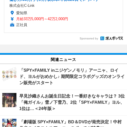
株式会社C-Link
愛知県
月給33万5,000円～42万2,000円
正社員
Sponsored by
関連ニュース
「SPY×FAMILY inニジゲンノモリ」アーニャ、ロイ
ド、ヨルがおめかし♪ 期間限定コラボグッズのオンライ
ン販売がスタート
早見沙織さんお誕生日記念！一番好きなキャラは？ 3位
「俺ガイル」雪ノ下雪乃、2位「SPY×FAMILY」ヨル、
1位は…＜24年版＞
「劇場版 SPY×FAMILY」BD＆DVDが発売決定！中村