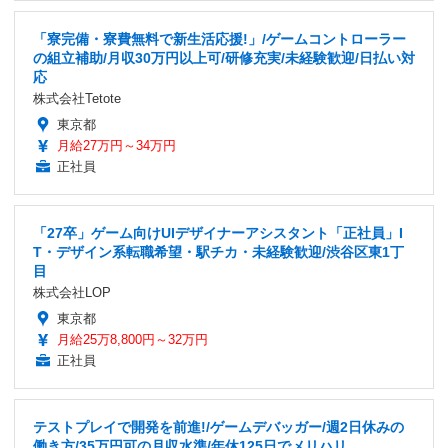
「寮完備・寮費無料で新生活応援!」/ゲームコントローラー
の組立補助/月収30万円以上可/研修充実/未経験歓迎/日払い対
応
株式会社Tetote
東京都
月給27万円～34万円
正社員
「27卒」ゲーム向けUIデザイナーアシスタント「正社員」I
T・デザイン系転職希望・駅チカ・未経験歓迎/渋谷区東1丁
目
株式会社LOP
東京都
月給25万8,800円～32万円
正社員
テストプレイで開発を前進!/ゲームデバッガー/週2日休みの
働き方/35万円可の月収水準/年休125日でメリハリ