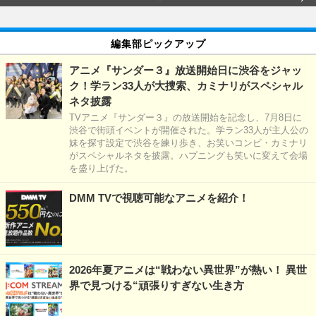
編集部ピックアップ
アニメ『サンダー３』放送開始日に渋谷をジャッ
ク！学ラン33人が大捜索、カミナリがスペシャル
ネタ披露
TVアニメ『サンダー３』の放送開始を記念し、7月8日に
渋谷で街頭イベントが開催された。学ラン33人が主人公の
妹を探す設定で渋谷を練り歩き、お笑いコンビ・カミナリ
がスペシャルネタを披露。ハプニングも笑いに変えて会場
を盛り上げた。
DMM TVで視聴可能なアニメを紹介！
2026年夏アニメは“戦わない異世界”が熱い！ 異世
界で見つける“頑張りすぎない生き方