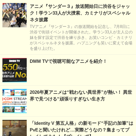
アニメ『サンダー３』放送開始日に渋谷をジャッ
ク！学ラン33人が大捜索、カミナリがスペシャル
ネタ披露
TVアニメ『サンダー３』の放送開始を記念し、7月8日に
渋谷で街頭イベントが開催された。学ラン33人が主人公の
妹を探す設定で渋谷を練り歩き、お笑いコンビ・カミナリ
がスペシャルネタを披露。ハプニングも笑いに変えて会場
を盛り上げた。
DMM TVで視聴可能なアニメを紹介！
2026年夏アニメは“戦わない異世界”が熱い！ 異世
界で見つける“頑張りすぎない生き方
「Identity V 第五人格」の新モード“手記の加筆”は
PvEと聞いたけれど…実際どうなの？集まってプ