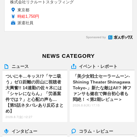
株式会社リクルートスタッフィング
東京都
時給1,750円
派遣社員
Sponsored by
NEWS CATEGORY
ニュース
イベント・レポート
ついにキ…キッス!?「ヤニ吸
「美少女戦士セーラームーン-
う」ゼロ距離の田山に視聴者
Shining Theater Shinagawa
大興奮!! 14連勤の佐々木には
Tokyo-」新たな敵はAI!? 神フ
「シャレにならん」「労基案
ァンサも健在で舞台初心者も
件では？」と心配の声も…
悶絶！＜第2期レビュー＞
【第5話ネタバレあり反応まと
2026.8.6(木) 17:15
め】
2026.8.7(金) 12:27
インタビュー
コラム・レビュー