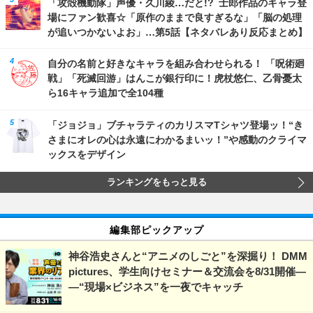
「攻殻機動隊」声優・久川綾…だと!? 士郎作品のキャラ登
場にファン歓喜☆「原作のままで良すぎるな」「脳の処理
が追いつかないよお」…第5話【ネタバレあり反応まとめ】
自分の名前と好きなキャラを組み合わせられる！ 「呪術廻
戦」「死滅回游」はんこが銀行印に！虎杖悠仁、乙骨憂太
ら16キャラ追加で全104種
「ジョジョ」ブチャラティのカリスマTシャツ登場ッ！“き
さまにオレの心は永遠にわかるまいッ！”や感動のクライマ
ックスをデザイン
ランキングをもっと見る
編集部ピックアップ
神谷浩史さんと“アニメのしごと”を深掘り！ DMM
pictures、学生向けセミナー＆交流会を8/31開催―
―“現場×ビジネス”を一夜でキャッチ