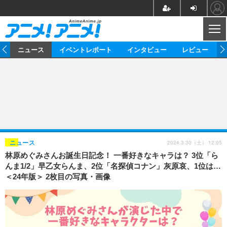
CL
ム
ニュース
イベントレポート
インタビュー
レビュー
ニュース
アニメ
映画/ドラマ
イベントレポート
マンガ
ノベル
アニメ
映画
インタビュー
音楽
声優
ライブ
舞台
スタッフ
声優
レビュー
2024.3.30（土） 12:05
ニュース
林原めぐみさんお誕生日記念！ 一番好きなキャラは？ 3位「ら
ゲーム
グッズ
海外イベント
ビジネス
俳優・タレント
アーティスト
アニメ
実写
動画
んま1/2」早乙女らんま、2位「名探偵コナン」灰原哀、1位は…
イベント
海外
＜24年版＞ 2枚目の写真・画像
ビジネス
書評
イベント
アニメ
映画/ドラマ
連載・コラム
ゲーム
座談会
アニメ！アニメ！TV
ABEMA Cafe