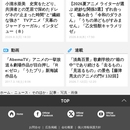
小清水亜美 史実をたどり、
【2026夏アニメ ライターが選
共演者との芝居で深めたドレ
ぶ 絶妙な関係3選】ずれ合っ
ゲネの“止まった時間”と“繊細
て、噛み合う「令和のダラさ
な強さ” TVアニメ「天幕の
ん」「うちの弟どもがすみま
ジャードゥーガル」インタビ
せん」「乙女怪獣キャラメリ
ュー（８）
ゼ」
2026.8.3(月) 18:00
2026.8.6(木) 17:50
動画
連載
「AbemaTV」アニメの一挙放
「淡島百景」歌劇学校の“箱の
送＆劇場作品が目白押し 「R
中”であり続ける「去るもの」
e:ゼロ」「うたプリ」新海誠
「見送るもの」の景色【藤津
作品も
亮太のアニメの門V 132回】
2017.3.18(土) 9:06
2026.7.12(日) 12:20
ホーム
›
ニュース
›
そのほか
›
記事
›
写真・画像
TOP
Official
Official
Official
Home
Facebook
twitter
YouTube
お問合せ
広告掲載
会社概要
個人情報保護方針