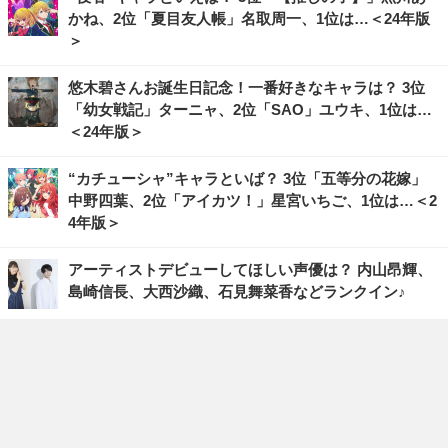
かね、2位「夏目友人帳」名取周一、1位は…＜24年版
＞
悠木碧さんお誕生日記念！一番好きなキャラは？ 3位
「幼女戦記」ターニャ、2位「SAO」ユウキ、1位は…
＜24年版＞
“カチューシャ”キャラといば？ 3位「五等分の花嫁」
中野四葉、2位「アイカツ！」星宮いちご、1位は…＜2
4年版＞
アーティストデビューしてほしい声優は？ 内山昂輝、
島崎信長、大西沙織、石見舞菜香などランクイン♪