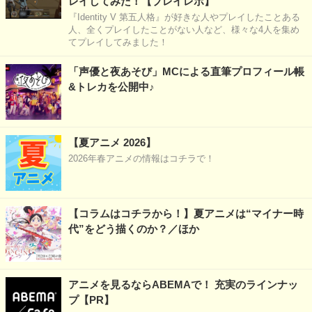
レイしてみた！【プレイレポ】
『Identity V 第五人格』が好きな人やプレイしたことある
人、全くプレイしたことがない人など、様々な4人を集め
てプレイしてみました！
「声優と夜あそび」MCによる直筆プロフィール帳
&トレカを公開中♪
【夏アニメ 2026】
2026年春アニメの情報はコチラで！
【コラムはコチラから！】夏アニメは“マイナー時
代”をどう描くのか？／ほか
アニメを見るならABEMAで！ 充実のラインナッ
プ【PR】