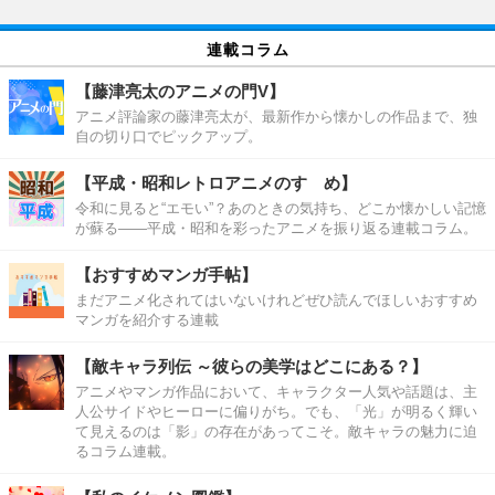
連載コラム
【藤津亮太のアニメの門V】
アニメ評論家の藤津亮太が、最新作から懐かしの作品まで、独
自の切り口でピックアップ。
【平成・昭和レトロアニメのすゝめ】
令和に見ると“エモい”？あのときの気持ち、どこか懐かしい記憶
が蘇る――平成・昭和を彩ったアニメを振り返る連載コラム。
【おすすめマンガ手帖】
まだアニメ化されてはいないけれどぜひ読んでほしいおすすめ
マンガを紹介する連載
【敵キャラ列伝 ～彼らの美学はどこにある？】
アニメやマンガ作品において、キャラクター人気や話題は、主
人公サイドやヒーローに偏りがち。でも、「光」が明るく輝い
て見えるのは「影」の存在があってこそ。敵キャラの魅力に迫
るコラム連載。