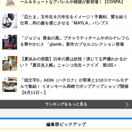
ール＆キュートなアパレルや雑貨が新登場！【COSPA】
「忍たま」五年生＆六年生をイメージ！手裏剣、髪を結う
仕草…和の趣を感じさせる「MAYLA」パンプス
「ジョジョ 黄金の風」ブチャラティチームやポルナレフら
を華やかに♪ 「glamb」新作カプセルコレクション登場
【夏休みの宿題】日本の夏は妖怪！演じてる声優わかるか
い？『夏目友人帳』ニャンコ先生＜クイズ 第2回＞
「頭文字D」AE86（ハチロク）が実車と1/18スケールモデ
ルで集結！ イオンモール高崎でポップアップショップ開催
【8月11日～】
ランキングをもっと見る
編集部ピックアップ