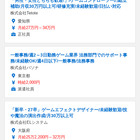
「男性・女性どちらも歓迎!」/ゲームコントローラーの組立
補助/月収30万円以上可/研修充実/未経験歓迎/日払い対応
株式会社Tetote
愛知県
月給27万円～34万円
正社員
一般事務/週2～3日勤務ゲーム業界 法務部門でのサポート事
務/未経験OK/週4日以下/一般事務/法務事務
株式会社パソナ
東京都
時給2,000円
派遣社員
「新卒・27卒」ゲームエフェクトデザイナー/未経験歓迎/技
や魔法の演出作成/月30万以上可
株式会社ELシステム
大阪府
月給25万2,200円～32万円