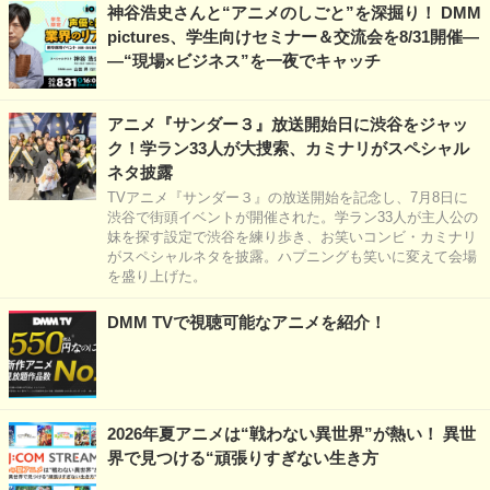
神谷浩史さんと“アニメのしごと”を深掘り！ DMM
pictures、学生向けセミナー＆交流会を8/31開催―
―“現場×ビジネス”を一夜でキャッチ
アニメ『サンダー３』放送開始日に渋谷をジャッ
ク！学ラン33人が大捜索、カミナリがスペシャル
ネタ披露
TVアニメ『サンダー３』の放送開始を記念し、7月8日に
渋谷で街頭イベントが開催された。学ラン33人が主人公の
妹を探す設定で渋谷を練り歩き、お笑いコンビ・カミナリ
がスペシャルネタを披露。ハプニングも笑いに変えて会場
を盛り上げた。
DMM TVで視聴可能なアニメを紹介！
2026年夏アニメは“戦わない異世界”が熱い！ 異世
界で見つける“頑張りすぎない生き方