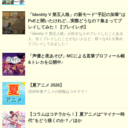
「Identity V 第五人格」の新モード“手記の加筆”は
PvEと聞いたけれど…実際どうなの？集まってプ
レイしてみた！【プレイレポ】
『Identity V 第五人格』が好きな人やプレイしたことある
人、全くプレイしたことがない人など、様々な4人を集め
てプレイしてみました！
「声優と夜あそび」MCによる直筆プロフィール帳
&トレカを公開中♪
【夏アニメ 2026】
2026年春アニメの情報はコチラで！
【コラムはコチラから！】夏アニメは“マイナー時
代”をどう描くのか？／ほか