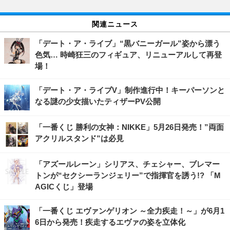
関連ニュース
「デート・ア・ライブ」“黒バニーガール”姿から漂う
色気… 時崎狂三のフィギュア、リニューアルして再登
場！
「デート・ア・ライブV」制作進行中！キーパーソンと
なる謎の少女描いたティザーPV公開
「一番くじ 勝利の女神：NIKKE」5月26日発売！”両面
アクリルスタンド”は必見
「アズールレーン」シリアス、チェシャー、ブレマー
トンが“セクシーランジェリー”で指揮官を誘う!? 「M
AGICくじ」登場
「一番くじ エヴァンゲリオン ～全力疾走！～」が6月1
6日から発売！疾走するエヴァの姿を立体化