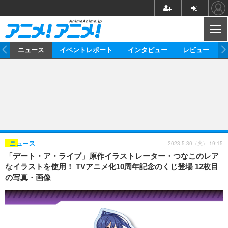
CL
ム
ニュース
イベントレポート
インタビュー
レビュー
ニュース
アニメ
映画/ドラマ
イベントレポート
マンガ
ノベル
アニメ
映画
インタビュー
音楽
声優
ライブ
舞台
スタッフ
声優
レビュー
2023.5.30（火） 19:15
ニュース
「デート・ア・ライブ」原作イラストレーター・つなこのレア
ゲーム
グッズ
海外イベント
ビジネス
俳優・タレント
アーティスト
アニメ
実写
動画
なイラストを使用！ TVアニメ化10周年記念のくじ登場 12枚目
イベント
海外
の写真・画像
ビジネス
書評
イベント
アニメ
映画/ドラマ
連載・コラム
ゲーム
座談会
アニメ！アニメ！TV
ABEMA Cafe