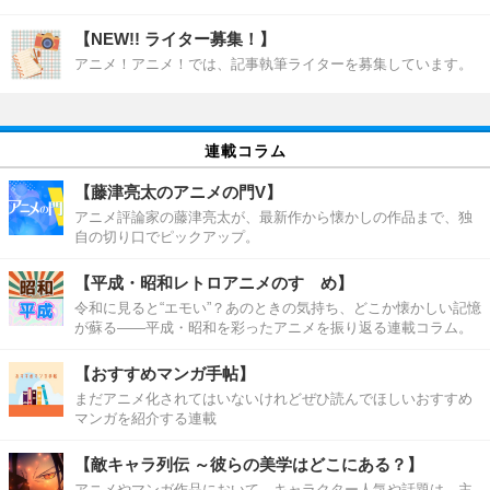
【NEW!! ライター募集！】
アニメ！アニメ！では、記事執筆ライターを募集しています。
連載コラム
【藤津亮太のアニメの門V】
アニメ評論家の藤津亮太が、最新作から懐かしの作品まで、独
自の切り口でピックアップ。
【平成・昭和レトロアニメのすゝめ】
令和に見ると“エモい”？あのときの気持ち、どこか懐かしい記憶
が蘇る――平成・昭和を彩ったアニメを振り返る連載コラム。
【おすすめマンガ手帖】
まだアニメ化されてはいないけれどぜひ読んでほしいおすすめ
マンガを紹介する連載
【敵キャラ列伝 ～彼らの美学はどこにある？】
アニメやマンガ作品において、キャラクター人気や話題は、主