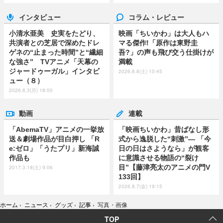
インタビュー
コラム・レビュー
小清水亜美 史実をたどり、
映画「ちいかわ」は大人もハ
共演者との芝居で深めたドレ
マる傑作!「原作は東野圭
ゲネの“止まった時間”と“繊細
吾?」の声も飛び交う仕掛けが
な強さ” TVアニメ「天幕の
満載
ジャードゥーガル」インタビ
2026.8.8(土) 10:45
ュー（８）
2026.8.3(月) 18:00
動画
連載
「AbemaTV」アニメの一挙放
「映画ちいかわ」昔ばなし形
送＆劇場作品が目白押し 「R
式から逸脱した“刺激”― 「今
e:ゼロ」「うたプリ」新海誠
日の日はさようなら」が観客
作品も
に意識させる物語の“裂け
目”【藤津亮太のアニメの門V
2017.3.18(土) 9:06
133回】
2026.8.7(金) 19:15
ホーム
›
ニュース
›
グッズ
›
記事
›
写真・画像
TOP