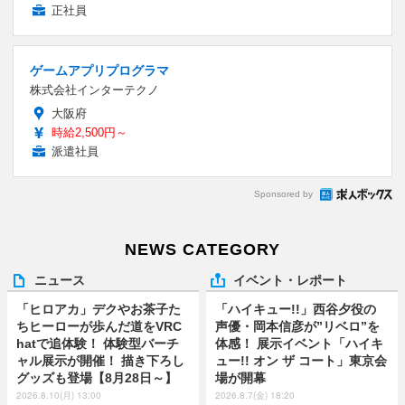
正社員
ゲームアプリプログラマ
株式会社インターテクノ
大阪府
時給2,500円～
派遣社員
Sponsored by
NEWS CATEGORY
ニュース
イベント・レポート
「ヒロアカ」デクやお茶子た
「ハイキュー!!」西谷夕役の
ちヒーローが歩んだ道をVRC
声優・岡本信彦が”リベロ”を
hatで追体験！ 体験型バーチ
体感！ 展示イベント「ハイキ
ャル展示が開催！ 描き下ろし
ュー!! オン ザ コート」東京会
グッズも登場【8月28日～】
場が開幕
2026.8.10(月) 13:00
2026.8.7(金) 18:20