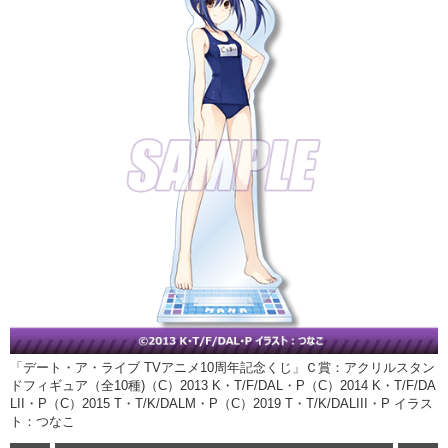
「デート・ア・ライブ TVアニメ10周年記念くじ」Ｃ賞：アクリルスタン
ドフィギュア（全10種)（C）2013 K・T/F/DAL・P（C）2014 K・T/F/DA
LII・P（C）2015 T・T/K/DALM・P（C）2019 T・T/K/DALIII・P イラス
ト：つなこ