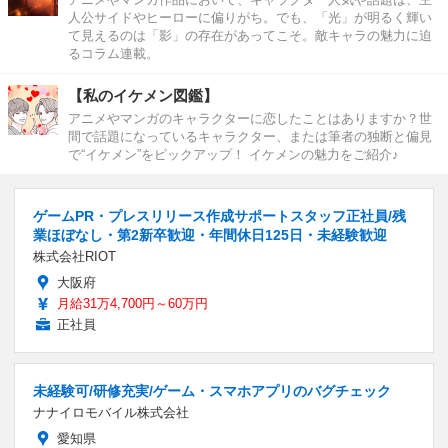
人公サイドやヒーローに偏りがち。でも、「光」が明るく輝い
て見えるのは「影」の存在があってこそ。敵キャラの魅力に迫
るコラム連載。
【私のイケメン図鑑】
アニメやマンガのキャラクターに恋したことはありますか？世
間で話題になっているキャラクター、または筆者の独断と偏見
で“イケメン”をピックアップ！ イケメンの魅力をご紹介♪
ゲームPR・プレスリリース作成サポートスタッフ正社員/残
業ほぼなし・第2新卒歓迎・年間休日125日・未経験歓迎
株式会社RIOT
大阪府
月給31万4,700円～60万円
正社員
未経験可/研修充実/ゲーム・スマホアプリのバグチェック
ナナイロモバイル株式会社
愛知県