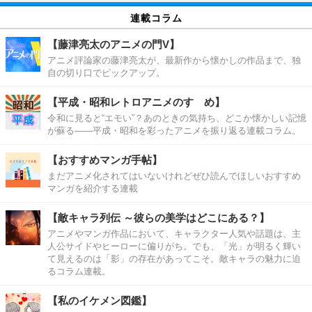
連載コラム
【藤津亮太のアニメの門V】
アニメ評論家の藤津亮太が、最新作から懐かしの作品まで、独
自の切り口でピックアップ。
【平成・昭和レトロアニメのすゝめ】
令和に見ると“エモい”？あのときの気持ち、どこか懐かしい記憶
が蘇る――平成・昭和を彩ったアニメを振り返る連載コラム。
【おすすめマンガ手帖】
まだアニメ化されてはいないけれどぜひ読んでほしいおすすめ
マンガを紹介する連載
【敵キャラ列伝 ～彼らの美学はどこにある？】
アニメやマンガ作品において、キャラクター人気や話題は、主
人公サイドやヒーローに偏りがち。でも、「光」が明るく輝い
て見えるのは「影」の存在があってこそ。敵キャラの魅力に迫
るコラム連載。
【私のイケメン図鑑】