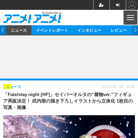
CL
ム
ニュース
イベントレポート
インタビュー
レビュー
ニュース
アニメ
映画/ドラマ
イベントレポート
マンガ
ノベル
アニメ
映画
インタビュー
音楽
声優
ライブ
舞台
スタッフ
声優
レビュー
2023.5.28（日） 20:00
ニュース
「Fate/stay night [HF]」セイバーオルタの“着物ver.”フィギュ
ゲーム
グッズ
海外イベント
ビジネス
俳優・タレント
アーティスト
アニメ
実写
動画
ア再販決定！ 武内崇の描き下ろしイラストから立体化 1枚目の
イベント
海外
写真・画像
ビジネス
書評
イベント
アニメ
映画/ドラマ
連載・コラム
ゲーム
座談会
アニメ！アニメ！TV
ABEMA Cafe