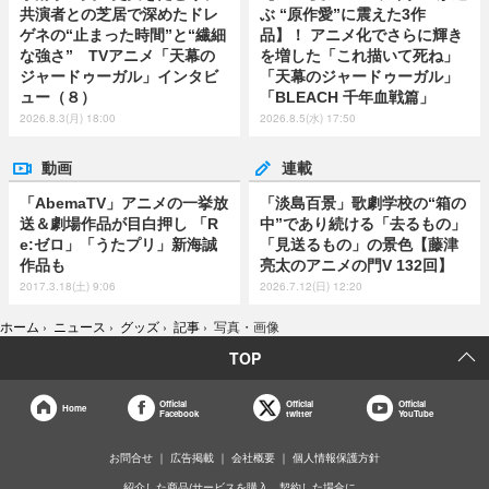
共演者との芝居で深めたドレ
ぶ “原作愛”に震えた3作
ゲネの“止まった時間”と“繊細
品】！ アニメ化でさらに輝き
な強さ” TVアニメ「天幕の
を増した「これ描いて死ね」
ジャードゥーガル」インタビ
「天幕のジャードゥーガル」
ュー（８）
「BLEACH 千年血戦篇」
2026.8.3(月) 18:00
2026.8.5(水) 17:50
動画
連載
「AbemaTV」アニメの一挙放
「淡島百景」歌劇学校の“箱の
送＆劇場作品が目白押し 「R
中”であり続ける「去るもの」
e:ゼロ」「うたプリ」新海誠
「見送るもの」の景色【藤津
作品も
亮太のアニメの門V 132回】
2017.3.18(土) 9:06
2026.7.12(日) 12:20
ホーム
›
ニュース
›
グッズ
›
記事
›
写真・画像
TOP
Official
Official
Official
Home
Facebook
twitter
YouTube
お問合せ
広告掲載
会社概要
個人情報保護方針
紹介した商品/サービスを購入、契約した場合に、