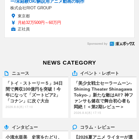
ー/未経験OK/解説用アニメ動画の制作
株式会社RIOT GROUP
東京都
月給32万500円～60万円
正社員
Sponsored by
NEWS CATEGORY
ニュース
イベント・レポート
「トイ・ストーリー５」34日
「美少女戦士セーラームーン-
間で興収100億円を突破！今
Shining Theater Shinagawa
年になって「ズートピア2」
Tokyo-」新たな敵はAI!? 神フ
「コナン」に次ぐ大台
ァンサも健在で舞台初心者も
悶絶！＜第2期レビュー＞
2026.8.6(木) 17:10
2026.8.6(木) 17:15
インタビュー
コラム・レビュー
小清水亜美 史実をたどり、
【2026夏アニメ ライターが選