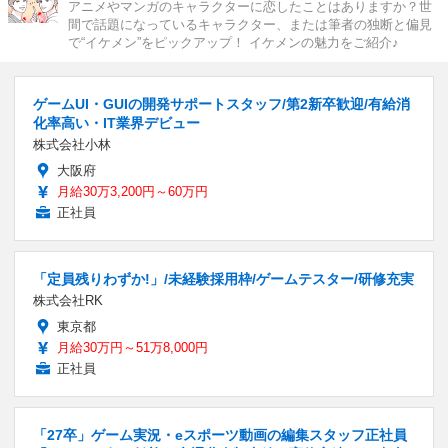
アニメやマンガのキャラクターに恋したことはありますか？世
間で話題になっているキャラクター、または筆者の独断と偏見
で“イケメン”をピックアップ！ イケメンの魅力をご紹介♪
ゲームUI・GUIの開発サポートスタッフ/第2新卒歓迎/有給消
化率高い・IT業界デビュー
株式会社小林
大阪府
月給30万3,200円～60万円
正社員
「定員残りわずか!」/未経験採用枠/ゲームテスター/研修充実
株式会社RK
東京都
月給30万円～51万8,000円
正社員
「27卒」ゲーム実況・eスポーツ動画の編集スタッフ正社員