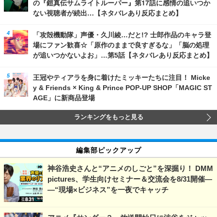
の『鎧真伝サムライトルーパー』第17話に感情の追いつか
ない視聴者が続出…【ネタバレあり反応まとめ】
「攻殻機動隊」声優・久川綾…だと!? 士郎作品のキャラ登
場にファン歓喜☆「原作のままで良すぎるな」「脳の処理
が追いつかないよお」…第5話【ネタバレあり反応まとめ】
王冠やティアラを身に着けたミッキーたちに注目！ Micke
y & Friends × King & Prince POP-UP SHOP「MAGIC ST
AGE」に新商品登場
ランキングをもっと見る
編集部ピックアップ
神谷浩史さんと“アニメのしごと”を深掘り！ DMM
pictures、学生向けセミナー＆交流会を8/31開催―
―“現場×ビジネス”を一夜でキャッチ