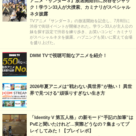
アニメ『サンダー３』放送開始日に渋谷をジャッ
ク！学ラン33人が大捜索、カミナリがスペシャル
ネタ披露
TVアニメ『サンダー３』の放送開始を記念し、7月8日に
渋谷で街頭イベントが開催された。学ラン33人が主人公の
妹を探す設定で渋谷を練り歩き、お笑いコンビ・カミナリ
がスペシャルネタを披露。ハプニングも笑いに変えて会場
を盛り上げた。
DMM TVで視聴可能なアニメを紹介！
2026年夏アニメは“戦わない異世界”が熱い！ 異世
界で見つける“頑張りすぎない生き方
「Identity V 第五人格」の新モード“手記の加筆”は
PvEと聞いたけれど…実際どうなの？集まってプ
レイしてみた！【プレイレポ】