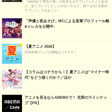
『Identity V 第五人格』が好きな人やプレイしたことある
人、全くプレイしたことがない人など、様々な4人を集め
てプレイしてみました！
「声優と夜あそび」MCによる直筆プロフィール帳
&トレカを公開中♪
【夏アニメ 2026】
2026年春アニメの情報はコチラで！
【コラムはコチラから！】夏アニメは“マイナー時
代”をどう描くのか？／ほか
アニメを見るならABEMAで！ 充実のラインナッ
プ【PR】