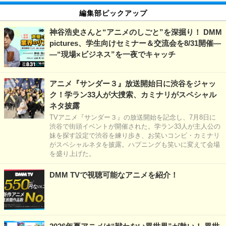
編集部ピックアップ
神谷浩史さんと“アニメのしごと”を深掘り！ DMM
pictures、学生向けセミナー＆交流会を8/31開催―
―“現場×ビジネス”を一夜でキャッチ
アニメ『サンダー３』放送開始日に渋谷をジャッ
ク！学ラン33人が大捜索、カミナリがスペシャル
ネタ披露
TVアニメ『サンダー３』の放送開始を記念し、7月8日に
渋谷で街頭イベントが開催された。学ラン33人が主人公の
妹を探す設定で渋谷を練り歩き、お笑いコンビ・カミナリ
がスペシャルネタを披露。ハプニングも笑いに変えて会場
を盛り上げた。
DMM TVで視聴可能なアニメを紹介！