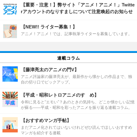
【重要・注意！】弊サイト「アニメ！アニメ！」Twitte
rアカウントのなりすましについて注意喚起のお知らせ
【NEW!! ライター募集！】
アニメ！アニメ！では、記事執筆ライターを募集しています。
連載コラム
【藤津亮太のアニメの門V】
アニメ評論家の藤津亮太が、最新作から懐かしの作品まで、独
自の切り口でピックアップ。
【平成・昭和レトロアニメのすゝめ】
令和に見ると“エモい”？あのときの気持ち、どこか懐かしい記憶
が蘇る――平成・昭和を彩ったアニメを振り返る連載コラム。
【おすすめマンガ手帖】
まだアニメ化されてはいないけれどぜひ読んでほしいおすすめ
マンガを紹介する連載