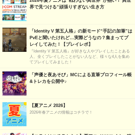
2026年夏アニメは“戦わない異世界”が熱い！ 異世
界で見つける“頑張りすぎない生き方
「Identity V 第五人格」の新モード“手記の加筆”は
PvEと聞いたけれど…実際どうなの？集まってプ
レイしてみた！【プレイレポ】
『Identity V 第五人格』が好きな人やプレイしたことある
人、全くプレイしたことがない人など、様々な4人を集め
てプレイしてみました！
「声優と夜あそび」MCによる直筆プロフィール帳
&トレカを公開中♪
【夏アニメ 2026】
2026年春アニメの情報はコチラで！