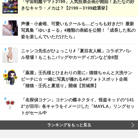
「宇宙戦艦ヤマト2199」人気投票企画が開始！あたなの好
きなキャラ・メカは？【2199～3199総選挙】
声優・小倉唯、可愛いもクールも…どっちも好きだ!! 最新
写真集「ゆいま～る」4種類の表紙を公開！「成長した私の
姿を楽しんでいただけたら」
ニャンコ先生がひょっこり♪「夏目友人帳」コラボアパレ
ル登場！もこもこバッグやカーディガンなど全8型
「薬屋」壬氏様とひまわりの里に♪ 猫猫ちゃんと大洗サン
ビーチに☆ 一緒に写真が撮れるARフォトスポット企画
「猫猫・壬氏と夏巡り」開催【茨城県】
「名探偵コナン」コナンの蝶ネクタイ、怪盗キッドの“141
2”が目印♪ 各キャラをイメージした「MAYLA」リングセッ
トがセール中
ランキングをもっと見る