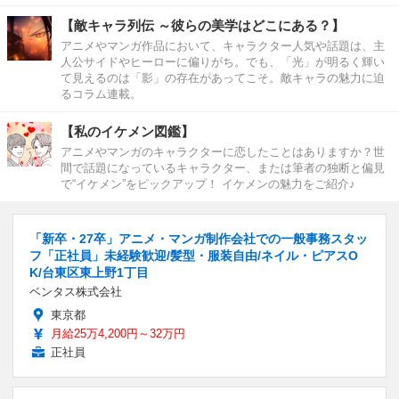
【敵キャラ列伝 ～彼らの美学はどこにある？】
アニメやマンガ作品において、キャラクター人気や話題は、主
人公サイドやヒーローに偏りがち。でも、「光」が明るく輝い
て見えるのは「影」の存在があってこそ。敵キャラの魅力に迫
るコラム連載。
【私のイケメン図鑑】
アニメやマンガのキャラクターに恋したことはありますか？世
間で話題になっているキャラクター、または筆者の独断と偏見
で“イケメン”をピックアップ！ イケメンの魅力をご紹介♪
「新卒・27卒」アニメ・マンガ制作会社での一般事務スタッ
フ「正社員」未経験歓迎/髪型・服装自由/ネイル・ピアスO
K/台東区東上野1丁目
ベンタス株式会社
東京都
月給25万4,200円～32万円
正社員