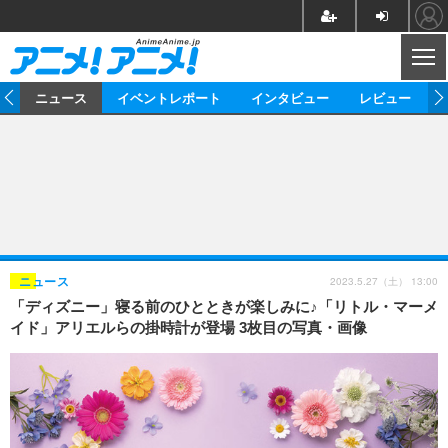
CL
ム
ニュース
イベントレポート
インタビュー
レビュー
ニュース
アニメ
映画/ドラマ
イベントレポート
マンガ
ノベル
アニメ
映画
インタビュー
音楽
声優
ライブ
舞台
スタッフ
声優
レビュー
2023.5.27（土） 13:00
ニュース
「ディズニー」寝る前のひとときが楽しみに♪「リトル・マーメ
ゲーム
グッズ
海外イベント
ビジネス
俳優・タレント
アーティスト
アニメ
実写
動画
イド」アリエルらの掛時計が登場 3枚目の写真・画像
イベント
海外
ビジネス
書評
イベント
アニメ
映画/ドラマ
連載・コラム
ゲーム
座談会
アニメ！アニメ！TV
ABEMA Cafe