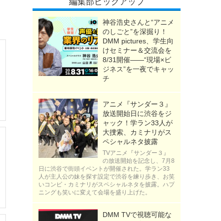
編集部ピックアップ
神谷浩史さんと“アニメ
のしごと”を深掘り！
DMM pictures、学生向
けセミナー＆交流会を
8/31開催――“現場×ビ
ジネス”を一夜でキャッ
チ
アニメ『サンダー３』
放送開始日に渋谷をジ
ャック！学ラン33人が
大捜索、カミナリがス
ペシャルネタ披露
TVアニメ『サンダー３』
の放送開始を記念し、7月8
日に渋谷で街頭イベントが開催された。学ラン33
人が主人公の妹を探す設定で渋谷を練り歩き、お笑
いコンビ・カミナリがスペシャルネタを披露。ハプ
ニングも笑いに変えて会場を盛り上げた。
DMM TVで視聴可能な