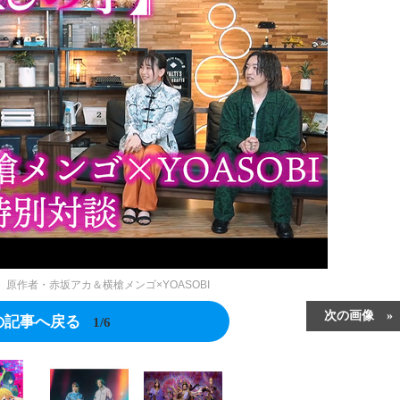
原作者・赤坂アカ＆横槍メンゴ×YOASOBI
次の画像
の記事へ戻る
1/6