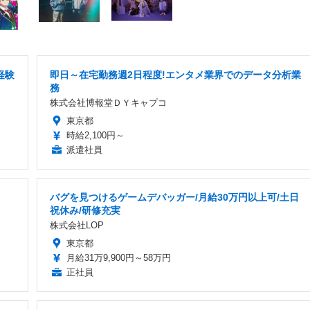
経験
即日～在宅勤務週2日程度!エンタメ業界でのデータ分析業
務
株式会社博報堂ＤＹキャプコ
東京都
時給2,100円～
派遣社員
バグを見つけるゲームデバッガー/月給30万円以上可/土日
祝休み/研修充実
株式会社LOP
東京都
月給31万9,900円～58万円
正社員