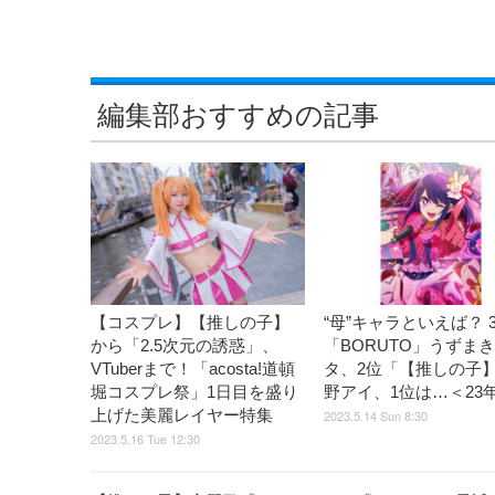
編集部おすすめの記事
【コスプレ】【推しの子】
“母”キャラといえば？ 
から「2.5次元の誘惑」、
「BORUTO」うずま
VTuberまで！「acosta!道頓
タ、2位「【推しの子
堀コスプレ祭」1日目を盛り
野アイ、1位は…＜23
上げた美麗レイヤー特集
2023.5.14 Sun 8:30
2023.5.16 Tue 12:30