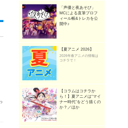
「声優と夜あそび」
MCによる直筆プロフ
ィール帳&トレカを公
開中♪
【夏アニメ 2026】
2026年春アニメの情報は
コチラで！
【コラムはコチラか
ト
ら！】夏アニメは“マイ
っ
ナー時代”をどう描くの
か？／ほか