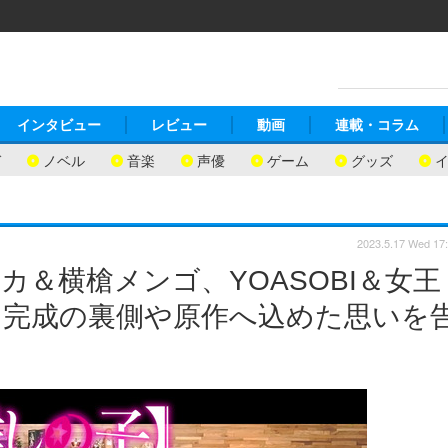
インタビュー
レビュー
動画
連載・コラム
ガ
ノベル
音楽
声優
ゲーム
グッズ
2023.5.17 Wed 17
＆横槍メンゴ、YOASOBI＆女王
」完成の裏側や原作へ込めた思いを