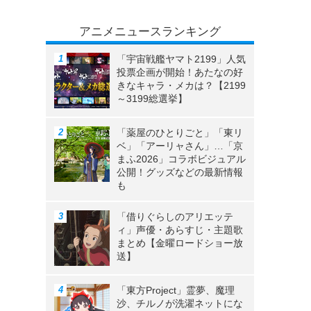
アニメニュースランキング
「宇宙戦艦ヤマト2199」人気
投票企画が開始！あたなの好
きなキャラ・メカは？【2199
～3199総選挙】
「薬屋のひとりごと」「東リ
ベ」「アーリャさん」…「京
まふ2026」コラボビジュアル
公開！グッズなどの最新情報
も
「借りぐらしのアリエッテ
ィ」声優・あらすじ・主題歌
まとめ【金曜ロードショー放
送】
「東方Project」霊夢、魔理
沙、チルノが洗濯ネットにな