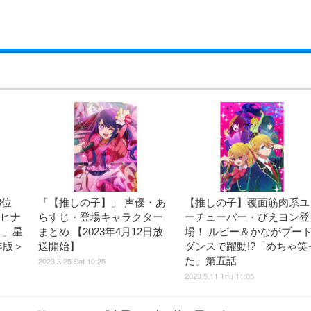
3位
「【推しの子】」 声優・あ
【推しの子】覆面筋肉系ユ
きヒナ
らすじ・登場キャラクター
ーチューバー・ぴえヨン登
】」星
まとめ 【2023年4月12日放
場！ ルビー＆かながブー
年版＞
送開始】
ダンスで躍動!?「めちゃ笑
た」第五話
2023.3.25 Sat 10:25
2023.5.11 Thu 11:05