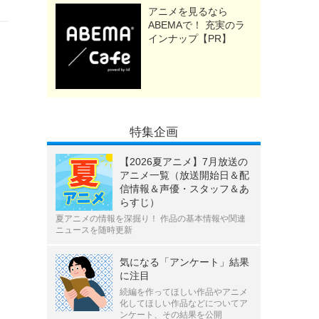
アニメを見るなら
ABEMAで！ 充実のラ
インナップ【PR】
特集企画
【2026夏アニメ】7月放送の
アニメ一覧（放送開始日＆配
信情報＆声優・スタッフ＆あ
らすじ）
夏アニメの情報を深掘り！ 作品の基本情報や関連
ニュースを随時更新
気になる「アンケート」結果
に注目
続編を作ってほしい作品やアニメ
化してほしい作品などについてア
ンケート、その結果を公開