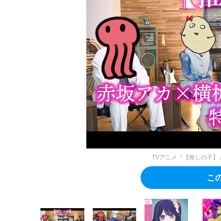
TVアニメ『【推しの子】』
こ