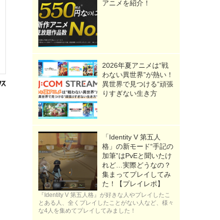
アニメを紹介！
2026年夏アニメは“戦
わない異世界”が熱い！
異世界で見つける“頑張
りすぎない生き方
「Identity V 第五人
格」の新モード“手記の
加筆”はPvEと聞いたけ
れど…実際どうなの？
集まってプレイしてみ
た！【プレイレポ】
『Identity V 第五人格』が好きな人やプレイしたこ
とある人、全くプレイしたことがない人など、様々
な4人を集めてプレイしてみました！