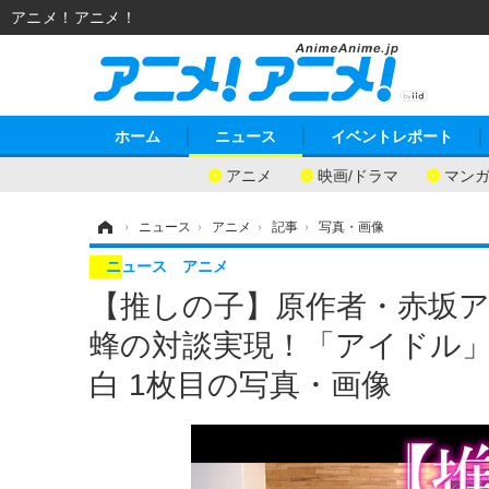
アニメ！アニメ！
ホーム
ニュース
イベントレポート
アニメ
映画/ドラマ
マン
ホーム
›
ニュース
›
アニメ
›
記事
›
写真・画像
ニュース
アニメ
【推しの子】原作者・赤坂アカ
蜂の対談実現！「アイドル
白 1枚目の写真・画像