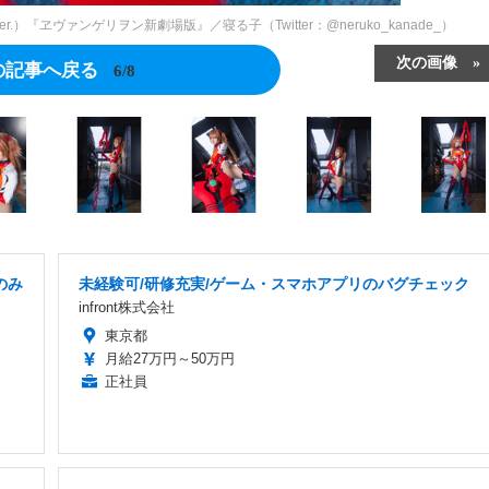
『ヱヴァンゲリヲン新劇場版』／寝る子（Twitter：@neruko_kanade_）
次の画像
の記事へ戻る
6/8
のみ
未経験可/研修充実/ゲーム・スマホアプリのバグチェック
infront株式会社
東京都
月給27万円～50万円
正社員