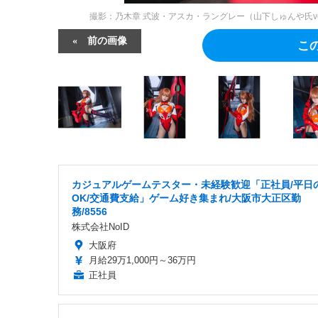
撮影：乃木章
式波・アスカ・ラングレー（山下しゅんや氏ver.）
前の画像
こ
カジュアルゲームテスター・未経験歓迎「正社員/平日
OK/交通費支給」ゲーム好き集まれ/大阪市大正区勤
務/8556
株式会社NoID
大阪府
月給29万1,000円～36万円
正社員