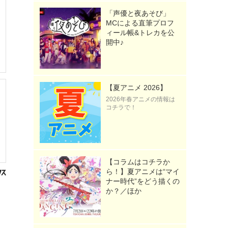
「声優と夜あそび」
MCによる直筆プロフ
ィール帳&トレカを公
開中♪
【夏アニメ 2026】
2026年春アニメの情報は
コチラで！
【コラムはコチラか
ら！】夏アニメは“マイ
ナー時代”をどう描くの
か？／ほか