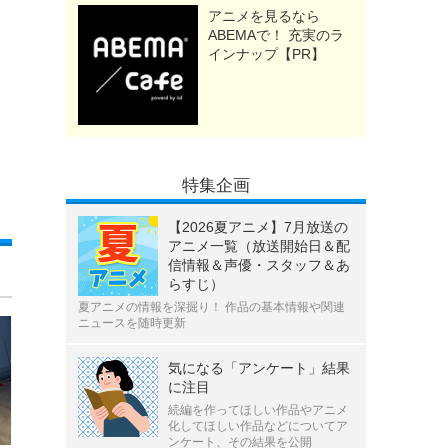
アニメを見るなら
ABEMAで！ 充実のラ
インナップ【PR】
特集企画
【2026夏アニメ】7月放送の
アニメ一覧（放送開始日＆配
信情報＆声優・スタッフ＆あ
らすじ）
夏アニメの情報を深掘り！ 作品の基本情報や関連
ニュースを随時更新
気になる「アンケート」結果
に注目
続編を作ってほしい作品やアニメ
化してほしい作品などについてア
ンケート、その結果を公開