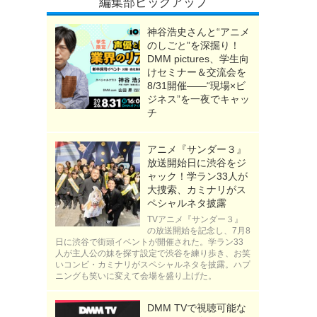
編集部ピックアップ
神谷浩史さんと“アニメ
のしごと”を深掘り！
DMM pictures、学生向
けセミナー＆交流会を
8/31開催――“現場×ビ
ジネス”を一夜でキャッ
チ
アニメ『サンダー３』
放送開始日に渋谷をジ
ャック！学ラン33人が
大捜索、カミナリがス
ペシャルネタ披露
TVアニメ『サンダー３』
の放送開始を記念し、7月8
日に渋谷で街頭イベントが開催された。学ラン33
人が主人公の妹を探す設定で渋谷を練り歩き、お笑
いコンビ・カミナリがスペシャルネタを披露。ハプ
ニングも笑いに変えて会場を盛り上げた。
DMM TVで視聴可能な