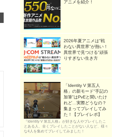
アニメを紹介！
2026年夏アニメは“戦
わない異世界”が熱い！
異世界で見つける“頑張
りすぎない生き方
「Identity V 第五人
格」の新モード“手記の
加筆”はPvEと聞いたけ
れど…実際どうなの？
集まってプレイしてみ
た！【プレイレポ】
『Identity V 第五人格』が好きな人やプレイしたこ
とある人、全くプレイしたことがない人など、様々
な4人を集めてプレイしてみました！