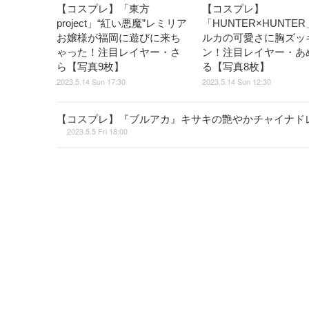
【コスプレ】「東方
【コスプレ】
project」“紅い悪魔”レミリア
「HUNTER×HUNTE
お嬢様が福岡に遊びに来ち
ルカの可愛さに胸ズッ
ゃった！注目レイヤー・さ
ン！注目レイヤー・あ
ら【写真9枚】
る【写真8枚】
2023.5.14 Sun 17:30
2023.5.14 Sun 12:30
【コスプレ】『ブルアカ』キサキの艶やかチャイナド
2023.5.5 Fri 18:00