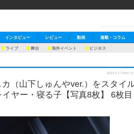
インタビュー
レビュー
動画
連載・コラム
ライブ
舞台
海外イベント
ビジネス
2023.5.17 Wed 12
カ（山下しゅんやver.）をスタイ
イヤー・寝る子【写真8枚】 6枚目