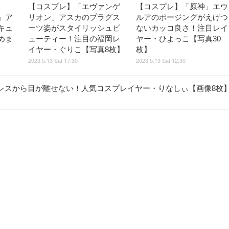
【コスプレ】「エヴァンゲ
【コスプレ】「原神」エウ
R」ア
リオン」アスカのプラグス
ルアのポージングがえげつ
キュ
ーツ姿がスタイリッシュビ
ないカッコ良さ！注目レイ
めま
ューティー！注目の福岡レ
ヤー・ひよっこ【写真30
イヤー・ぐりこ【写真8枚】
枚】
2023.5.13 Sat 17:30
2023.5.13 Sat 12:30
レスから目が離せない！人気コスプレイヤー・りなしぃ【画像8枚