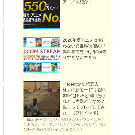
アニメを紹介！
2026年夏アニメは“戦
わない異世界”が熱い！
異世界で見つける“頑張
りすぎない生き方
「Identity V 第五人
格」の新モード“手記の
加筆”はPvEと聞いたけ
れど…実際どうなの？
集まってプレイしてみ
た！【プレイレポ】
『Identity V 第五人格』が好きな人やプレイしたこ
とある人、全くプレイしたことがない人など、様々
な4人を集めてプレイしてみました！