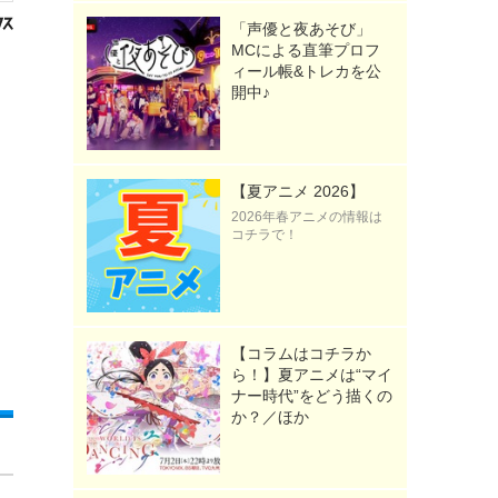
「声優と夜あそび」
MCによる直筆プロフ
ィール帳&トレカを公
開中♪
【夏アニメ 2026】
2026年春アニメの情報は
コチラで！
【コラムはコチラか
ら！】夏アニメは“マイ
ナー時代”をどう描くの
か？／ほか