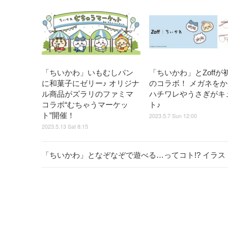
「ちいかわ」いもむしパン
「ちいかわ」とZoffが
に和菓子にゼリー♪ オリジナ
のコラボ！ メガネを
ル商品がズラリのファミマ
ハチワレやうさぎがキ
コラボ“むちゃうマーケッ
ト♪
ト”開催！
2023.5.7 Sun 12:00
2023.5.13 Sat 8:15
「ちいかわ」となぞなぞで遊べる…ってコト!? イラス