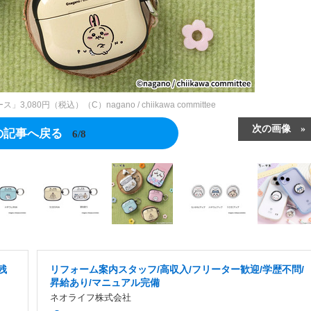
sケース」3,080円（税込）（C）nagano / chiikawa committee
次の画像
の記事へ戻る
6/8
残
リフォーム案内スタッフ/高収入/フリーター歓迎/学歴不問/
昇給あり/マニュアル完備
ネオライフ株式会社