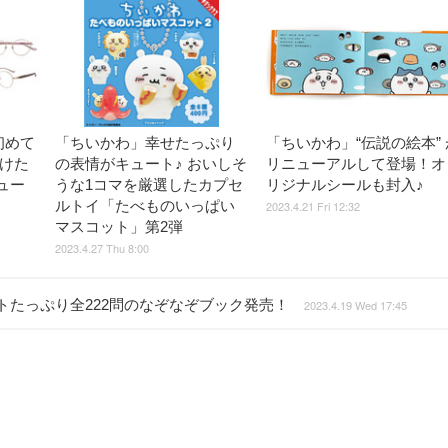
初めて
「ちいかわ」幸せたっぷり
「ちいかわ」“伝説の絵本” 
かけた
の表情がキュート♪ おいしそ
リニューアルして登場！オ
ュー
うな1コマを厳選したカプセ
リジナルシールも封入♪
ルトイ「たべものいっぱい
2023.4.21 Fri 12:32
マスコット」第2弾
2023.4.27 Thu 8:00
トたっぷり全222問のなぞなぞブック発売！
2023.4.19 Wed 17:45