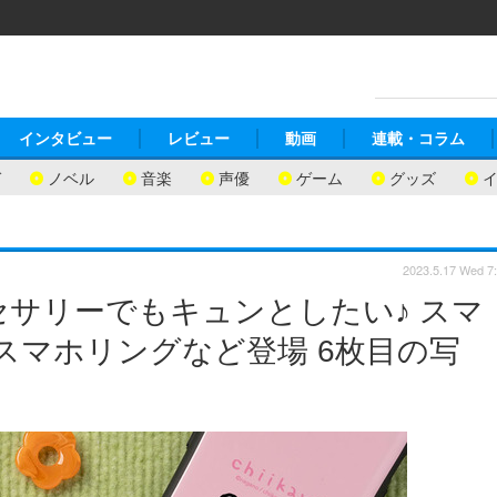
インタビュー
レビュー
動画
連載・コラム
ガ
ノベル
音楽
声優
ゲーム
グッズ
2023.5.17 Wed 7
サリーでもキュンとしたい♪ スマ
ス、スマホリングなど登場 6枚目の写