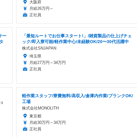
大阪府
月給26万円～
正社員
サー
「最短ルートでお仕事スタート!」/雑貨製品の仕上げチェ
タ
ック/即入寮可能/軽作業中心/未経験OK/20〜30代活躍中
株式会社SNJAPAN
埼玉県
月給27万円～34万円
正社員
軽作業スタッフ/寮費無料/高収入/倉庫内作業/ブランクOK/
工場
ョ
株式会社MONOLITH
東京都
月給30万円～34万円
正社員