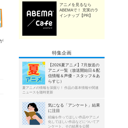
アニメを見るなら
ABEMAで！ 充実のラ
インナップ【PR】
が
特集企画
【2026夏アニメ】7月放送の
アニメ一覧（放送開始日＆配
信情報＆声優・スタッフ＆あ
らすじ）
夏アニメの情報を深掘り！ 作品の基本情報や関連
ニュースを随時更新
気になる「アンケート」結果
に注目
続編を作ってほしい作品やアニメ
化してほしい作品などについてア
ンケート、その結果を公開