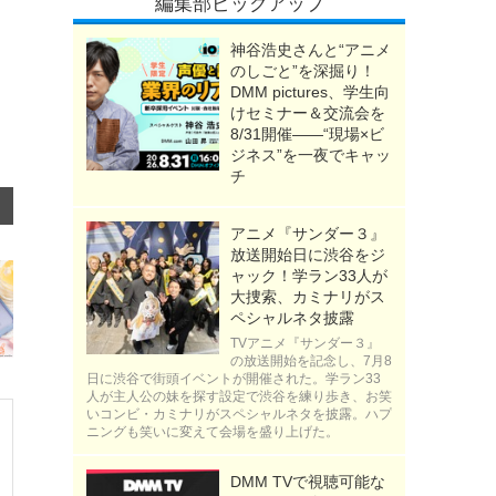
編集部ピックアップ
神谷浩史さんと“アニメ
のしごと”を深掘り！
DMM pictures、学生向
けセミナー＆交流会を
8/31開催――“現場×ビ
ジネス”を一夜でキャッ
チ
アニメ『サンダー３』
放送開始日に渋谷をジ
ャック！学ラン33人が
大捜索、カミナリがス
ペシャルネタ披露
TVアニメ『サンダー３』
の放送開始を記念し、7月8
日に渋谷で街頭イベントが開催された。学ラン33
人が主人公の妹を探す設定で渋谷を練り歩き、お笑
いコンビ・カミナリがスペシャルネタを披露。ハプ
ニングも笑いに変えて会場を盛り上げた。
DMM TVで視聴可能な