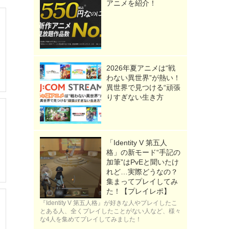
アニメを紹介！
2026年夏アニメは“戦
わない異世界”が熱い！
異世界で見つける“頑張
りすぎない生き方
「Identity V 第五人
格」の新モード“手記の
加筆”はPvEと聞いたけ
れど…実際どうなの？
集まってプレイしてみ
た！【プレイレポ】
『Identity V 第五人格』が好きな人やプレイしたこ
とある人、全くプレイしたことがない人など、様々
な4人を集めてプレイしてみました！