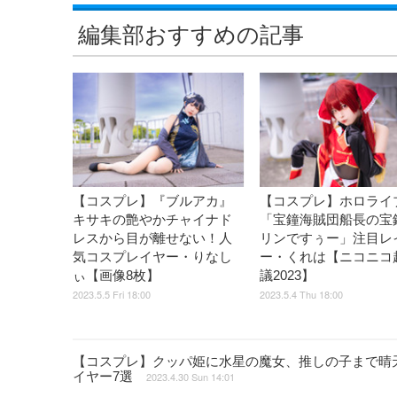
編集部おすすめの記事
【コスプレ】『ブルアカ』
【コスプレ】ホロライ
キサキの艶やかチャイナド
「宝鐘海賊団船長の宝
レスから目が離せない！人
リンですぅー」注目レ
気コスプレイヤー・りなし
ー・くれは【ニコニコ
ぃ【画像8枚】
議2023】
2023.5.5 Fri 18:00
2023.5.4 Thu 18:00
【コスプレ】クッパ姫に水星の魔女、推しの子まで晴天
イヤー7選
2023.4.30 Sun 14:01