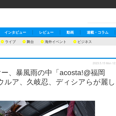
インタビュー
レビュー
動画
連載・コラム
ライブ
舞台
海外イベント
ビジネス
2023.5.15 Mon 12
、暴風雨の中「acosta!@福岡
！エウルア、久岐忍、ディシアらが麗し