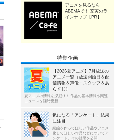
アニメを見るなら
ABEMAで！ 充実のラ
インナップ【PR】
特集企画
【2026夏アニメ】7月放送の
アニメ一覧（放送開始日＆配
信情報＆声優・スタッフ＆あ
らすじ）
夏アニメの情報を深掘り！ 作品の基本情報や関連
ニュースを随時更新
気になる「アンケート」結果
に注目
レ
続編を作ってほしい作品やアニメ
化してほしい作品などについてア
ンケート、その結果を公開