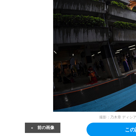
撮影：乃木章
ディシア『
前の画像
この