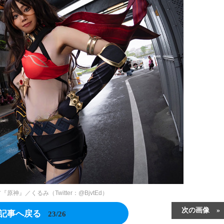
原神』／くるみ（Twitter：@BjvtEd）
次の画像
記事へ戻る
23/26