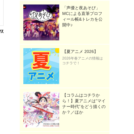
「声優と夜あそび」
MCによる直筆プロフ
ィール帳&トレカを公
開中♪
【夏アニメ 2026】
2026年春アニメの情報は
コチラで！
【コラムはコチラか
ら！】夏アニメは“マイ
ナー時代”をどう描くの
か？／ほか