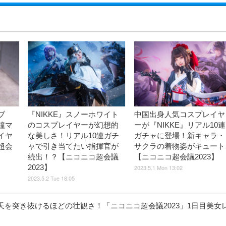
ブ
『NIKKE』スノーホワイト
中国出身人気コスプレイヤ
鐘マ
のコスプレイヤーが幻想的
ーが『NIKKE』リアル10連
イヤ
な美しさ！リアル10連ガチ
ガチャに登場！新キャラ・
超会
ャで引き当てたい指揮官が
サクラの着物姿がキュート
続出！？【ニコニコ超会議
【ニコニコ超会議2023】
2023】
2023.5.1 Mon 13:02
2023.5.2 Tue 18:05
を突き抜けるほどの壮観さ！「ニコニコ超会議2023」1日目美女