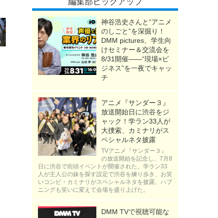
編集部ピックアップ
神谷浩史さんと“アニメ
のしごと”を深掘り！
DMM pictures、学生向
けセミナー＆交流会を
8/31開催――“現場×ビ
ジネス”を一夜でキャッ
チ
アニメ『サンダー３』
放送開始日に渋谷をジ
ャック！学ラン33人が
大捜索、カミナリがス
ペシャルネタ披露
TVアニメ『サンダー３』
の放送開始を記念し、7月8
日に渋谷で街頭イベントが開催された。学ラン33
人が主人公の妹を探す設定で渋谷を練り歩き、お笑
いコンビ・カミナリがスペシャルネタを披露。ハプ
ニングも笑いに変えて会場を盛り上げた。
DMM TVで視聴可能な