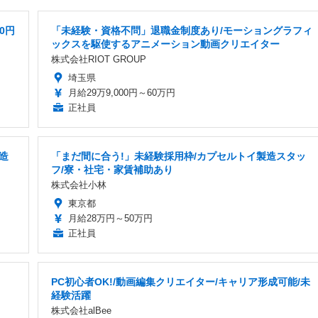
0円
「未経験・資格不問」退職金制度あり/モーショングラフィ
ックスを駆使するアニメーション動画クリエイター
株式会社RIOT GROUP
埼玉県
月給29万9,000円～60万円
正社員
造
「まだ間に合う!」未経験採用枠/カプセルトイ製造スタッ
フ/寮・社宅・家賃補助あり
株式会社小林
東京都
月給28万円～50万円
正社員
PC初心者OK!/動画編集クリエイター/キャリア形成可能/未
経験活躍
株式会社alBee