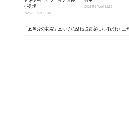
トを使用したプライズ景品
催中
が登場
2023.5.3 Wed 12:30
2023.5.7 Sun 12:30
「五等分の花嫁」五つ子の結婚披露宴にお呼ばれ♪ 三