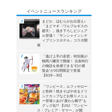
イベントニュースランキング
まどか、ほむらがお出迎え♪
「まどマギ〈ワルプルギスの
廻天〉」描き下ろしビジュア
ル登場！「サンシャインシテ
ィプリンスホテル」コラボ開
催
「逃げ上手の若君」特別展が
鶴岡八幡宮で開催！ 北条時行
の物語を体感できる“幻の展
覧会”が3日間限定で登場
【8/28～30】
「ワンピース」ルフィやロー
と乾杯！焼きそばや光るドリ
ンクカップなどお祭りメニュ
ー登場☆あの“麦わら帽子”も
グッズ化!? 【USJ「ワンピー
ス・プレミア・サマー」が開