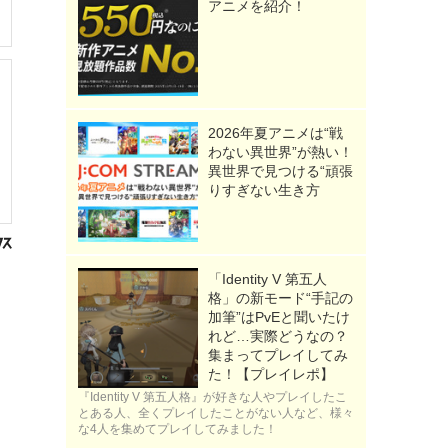
アニメを紹介！
2026年夏アニメは“戦
わない異世界”が熱い！
異世界で見つける“頑張
りすぎない生き方
「Identity V 第五人
格」の新モード“手記の
加筆”はPvEと聞いたけ
れど…実際どうなの？
集まってプレイしてみ
た！【プレイレポ】
『Identity V 第五人格』が好きな人やプレイしたこ
とある人、全くプレイしたことがない人など、様々
な4人を集めてプレイしてみました！