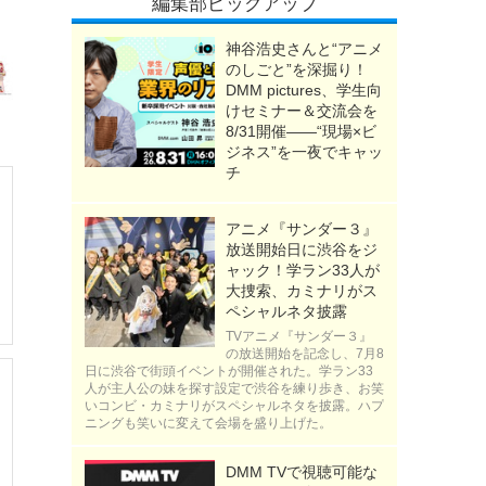
編集部ピックアップ
神谷浩史さんと“アニメ
のしごと”を深掘り！
DMM pictures、学生向
けセミナー＆交流会を
8/31開催――“現場×ビ
ジネス”を一夜でキャッ
チ
アニメ『サンダー３』
放送開始日に渋谷をジ
ャック！学ラン33人が
大捜索、カミナリがス
ペシャルネタ披露
TVアニメ『サンダー３』
の放送開始を記念し、7月8
日に渋谷で街頭イベントが開催された。学ラン33
人が主人公の妹を探す設定で渋谷を練り歩き、お笑
いコンビ・カミナリがスペシャルネタを披露。ハプ
ニングも笑いに変えて会場を盛り上げた。
DMM TVで視聴可能な