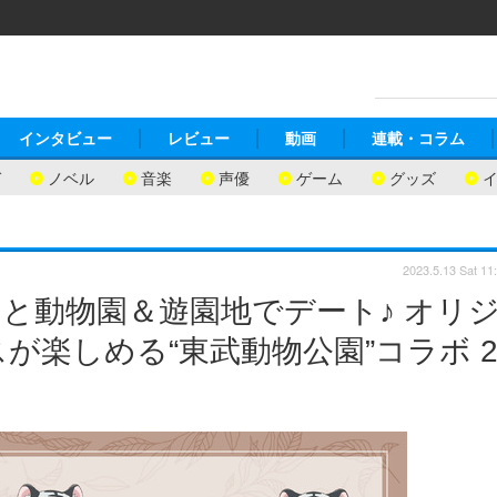
インタビュー
レビュー
動画
連載・コラム
ガ
ノベル
音楽
声優
ゲーム
グッズ
2023.5.13 Sat 11
と動物園＆遊園地でデート♪ オリ
が楽しめる“東武動物公園”コラボ 