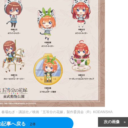
春場ねぎ・講談社／映画「五等分の花嫁」製作委員会（R）KODANSHA
次の画像
の記事へ戻る
2/8