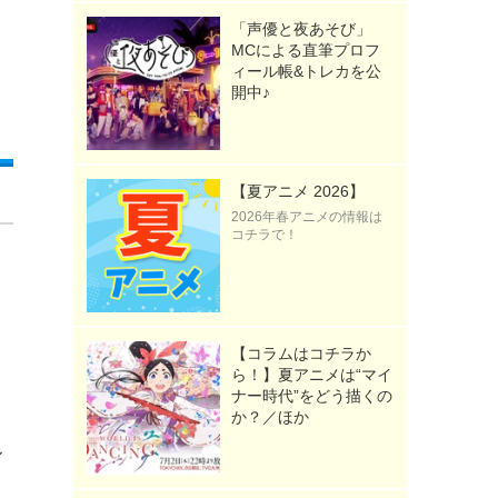
「声優と夜あそび」
MCによる直筆プロフ
ィール帳&トレカを公
開中♪
【夏アニメ 2026】
2026年春アニメの情報は
コチラで！
【コラムはコチラか
ら！】夏アニメは“マイ
ナー時代”をどう描くの
か？／ほか
ル