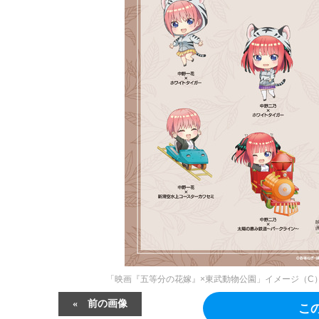
「映画『五等分の花嫁』×東武動物公園」イメージ（C）
前の画像
こ