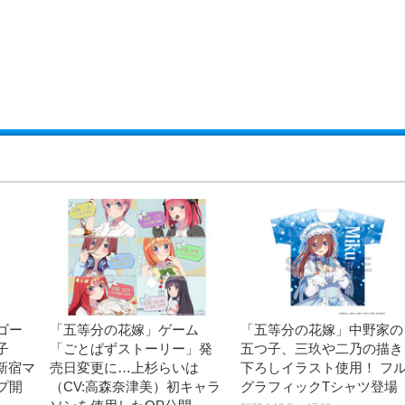
ゴー
「五等分の花嫁」ゲーム
「五等分の花嫁」中野家の
子
「ごとぱずストーリー」発
五つ子、三玖や二乃の描き
新宿マ
売日変更に…上杉らいは
下ろしイラスト使用！ フ
プ開
（CV:高森奈津美）初キャラ
グラフィックTシャツ登場