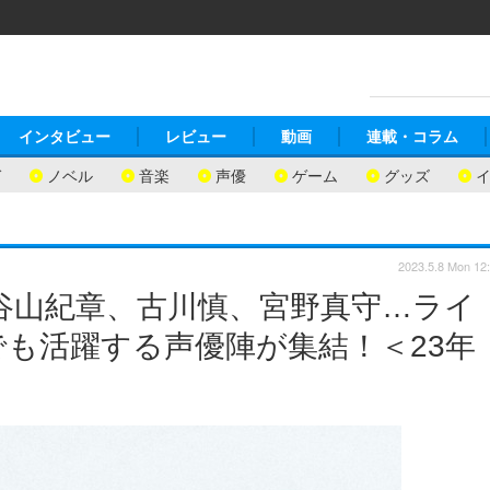
インタビュー
レビュー
動画
連載・コラム
ガ
ノベル
音楽
声優
ゲーム
グッズ
2023.5.8 Mon 12
谷山紀章、古川慎、宮野真守…ライ
も活躍する声優陣が集結！＜23年