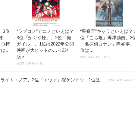
 3位
“ラブコメ”アニメといえば？
“警察官”キャラといえば？ 
錬
3位「かぐや様」、2位「俺
位「こち亀」両津勘吉、2
キロ持
ガイル」、1位は2022年公開
「名探偵コナン」降谷零、
位は…
映画が大ヒットの…＜23年
位は…
版＞
2023.4.27 Thu 10:00
2023.4.28 Fri 7:15
ブライト・ノア、2位「エヴァ」碇ゲンドウ、1位は…
2023.4.26 Wed 7