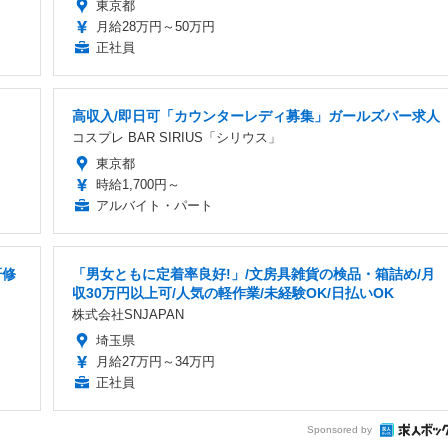
東京都
月給28万円～50万円
正社員
高収入/即日可「カウンターレディ募集」ガールズバー求人
コスプレ BAR SIRIUS「シリウス」
東京都
時給1,700円～
アルバイト・パート
研修
「男女ともに定着率良好!」/文房具雑貨の検品・箱詰め/月
収30万円以上可/人気の軽作業/未経験OK/日払いOK
株式会社SNJAPAN
埼玉県
月給27万円～34万円
正社員
Sponsored by