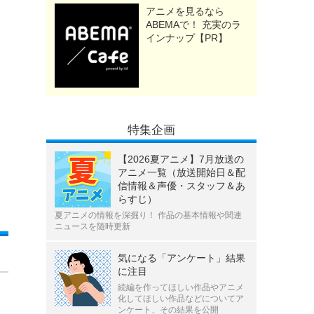
アニメを見るなら
ABEMAで！ 充実のラ
インナップ【PR】
特集企画
【2026夏アニメ】7月放送の
アニメ一覧（放送開始日＆配
信情報＆声優・スタッフ＆あ
らすじ）
夏アニメの情報を深掘り！ 作品の基本情報や関連
ニュースを随時更新
気になる「アンケート」結果
に注目
続編を作ってほしい作品やアニメ
化してほしい作品などについてア
ンケート、その結果を公開