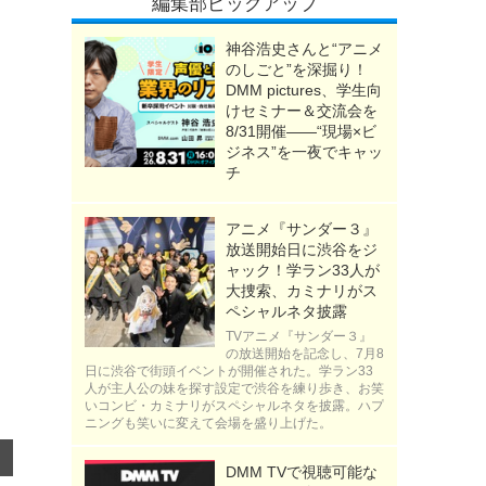
編集部ピックアップ
神谷浩史さんと“アニメ
のしごと”を深掘り！
DMM pictures、学生向
けセミナー＆交流会を
8/31開催――“現場×ビ
ジネス”を一夜でキャッ
チ
アニメ『サンダー３』
放送開始日に渋谷をジ
ャック！学ラン33人が
大捜索、カミナリがス
ペシャルネタ披露
TVアニメ『サンダー３』
の放送開始を記念し、7月8
日に渋谷で街頭イベントが開催された。学ラン33
人が主人公の妹を探す設定で渋谷を練り歩き、お笑
いコンビ・カミナリがスペシャルネタを披露。ハプ
ニングも笑いに変えて会場を盛り上げた。
DMM TVで視聴可能な