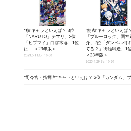
“扇”キャラといえば？ 3位
“筋肉”キャラといえば？
「NARUTO」テマリ、2位
「ブルーロック」國神
「ヒプマイ」白膠木簓、1位
介、2位「ダンベル何
は… ＜23年版＞
てる？」街雄鳴造、1
＜23年版＞
2023.5.1 Mon 10:00
2023.4.29 Sat 10:30
“司令官・指揮官”キャラといえば？ 3位「ガンダム」