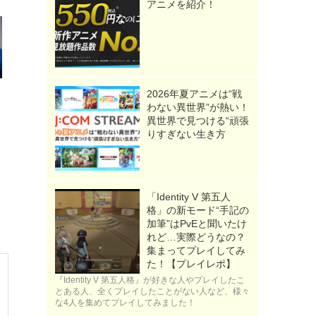
アニメを紹介！
2026年夏アニメは“戦
わない異世界”が熱い！
異世界で見つける“頑張
りすぎない生き方
「Identity V 第五人
格」の新モード“手記の
加筆”はPvEと聞いたけ
れど…実際どうなの？
集まってプレイしてみ
た！【プレイレポ】
『Identity V 第五人格』が好きな人やプレイしたこ
とある人、全くプレイしたことがない人など、様々
な4人を集めてプレイしてみました！