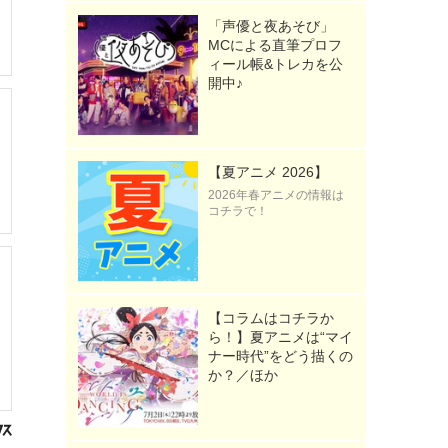
「声優と夜あそび」
MCによる直筆プロフ
ィール帳&トレカを公
開中♪
【夏アニメ 2026】
2026年春アニメの情報は
コチラで！
【コラムはコチラか
ら！】夏アニメは“マイ
ナー時代”をどう描くの
か？／ほか