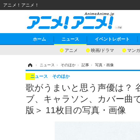
アニメ！アニメ！
ホーム
ニュース
イベントレポート
アニメ
映画/ドラマ
マン
ホーム
›
ニュース
›
そのほか
›
記事
›
写真・画像
ニュース
そのほか
歌がうまいと思う声優は？ 
ブ、キャラソン、カバー曲で
版＞ 11枚目の写真・画像