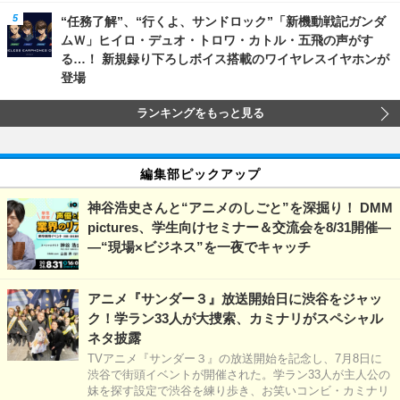
“任務了解”、“行くよ、サンドロック”「新機動戦記ガンダ
ムＷ」ヒイロ・デュオ・トロワ・カトル・五飛の声がす
る…！ 新規録り下ろしボイス搭載のワイヤレスイヤホンが
登場
ランキングをもっと見る
編集部ピックアップ
神谷浩史さんと“アニメのしごと”を深掘り！ DMM
pictures、学生向けセミナー＆交流会を8/31開催―
―“現場×ビジネス”を一夜でキャッチ
アニメ『サンダー３』放送開始日に渋谷をジャッ
ク！学ラン33人が大捜索、カミナリがスペシャル
ネタ披露
TVアニメ『サンダー３』の放送開始を記念し、7月8日に
渋谷で街頭イベントが開催された。学ラン33人が主人公の
妹を探す設定で渋谷を練り歩き、お笑いコンビ・カミナリ