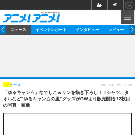
CL
ム
ニュース
イベントレポート
インタビュー
レビュー
ニュース
アニメ
映画/ドラマ
イベントレポート
マンガ
ノベル
アニメ
映画
インタビュー
音楽
声優
ライブ
舞台
スタッフ
声優
レビュー
2023.5.5（金） 17:30
ニュース
「ゆるキャン△」なでしこ＆リンを描き下ろし！ Tシャツ、タ
ゲーム
グッズ
海外イベント
ビジネス
俳優・タレント
アーティスト
アニメ
実写
動画
オルなど“ゆるキャン△の里”グッズがGWより販売開始 12枚目
イベント
海外
の写真・画像
ビジネス
書評
イベント
アニメ
映画/ドラマ
連載・コラム
ゲーム
座談会
アニメ！アニメ！TV
ABEMA Cafe