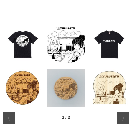
‹
1
/
2