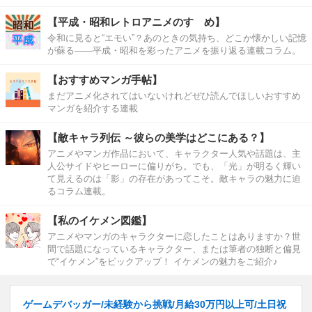
【平成・昭和レトロアニメのすゝめ】
令和に見ると“エモい”？あのときの気持ち、どこか懐かしい記憶
が蘇る――平成・昭和を彩ったアニメを振り返る連載コラム。
【おすすめマンガ手帖】
まだアニメ化されてはいないけれどぜひ読んでほしいおすすめ
マンガを紹介する連載
【敵キャラ列伝 ～彼らの美学はどこにある？】
アニメやマンガ作品において、キャラクター人気や話題は、主
人公サイドやヒーローに偏りがち。でも、「光」が明るく輝い
て見えるのは「影」の存在があってこそ。敵キャラの魅力に迫
るコラム連載。
【私のイケメン図鑑】
アニメやマンガのキャラクターに恋したことはありますか？世
間で話題になっているキャラクター、または筆者の独断と偏見
で“イケメン”をピックアップ！ イケメンの魅力をご紹介♪
ゲームデバッガー/未経験から挑戦/月給30万円以上可/土日祝