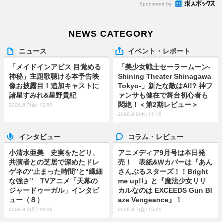
Sponsored by
NEWS CATEGORY
ニュース
イベント・レポート
「メイドインアビス 目覚める
「美少女戦士セーラームーン-
神秘」主題歌聴ける本予告映
Shining Theater Shinagawa
像お披露目！追加キャストに
Tokyo-」新たな敵はAI!? 神フ
諸星すみれ&星野貴紀
ァンサも健在で舞台初心者も
悶絶！＜第2期レビュー＞
2026.8.7(金) 12:50
2026.8.6(木) 17:15
インタビュー
コラム・レビュー
小清水亜美 史実をたどり、
アニメディア9月号は本日発
共演者との芝居で深めたドレ
売！ 表紙&Wカバーは『あん
ゲネの“止まった時間”と“繊細
さんぶるスターズ！！Bright
な強さ” TVアニメ「天幕の
me up!!』と『魔法少女リリ
ジャードゥーガル」インタビ
カルなのは EXCEEDS Gun Bl
ュー（８）
aze Vengeance』！
2026.8.3(月) 18:00
2026.8.7(金) 15:01