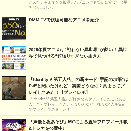
がスペシャルネタを披露。ハプニングも笑いに変えて会場
を盛り上げた。
DMM TVで視聴可能なアニメを紹介！
2026年夏アニメは“戦わない異世界”が熱い！ 異世
界で見つける“頑張りすぎない生き方
「Identity V 第五人格」の新モード“手記の加筆”は
PvEと聞いたけれど…実際どうなの？集まってプ
レイしてみた！【プレイレポ】
『Identity V 第五人格』が好きな人やプレイしたことある
人、全くプレイしたことがない人など、様々な4人を集め
てプレイしてみました！
「声優と夜あそび」MCによる直筆プロフィール帳
&トレカを公開中♪