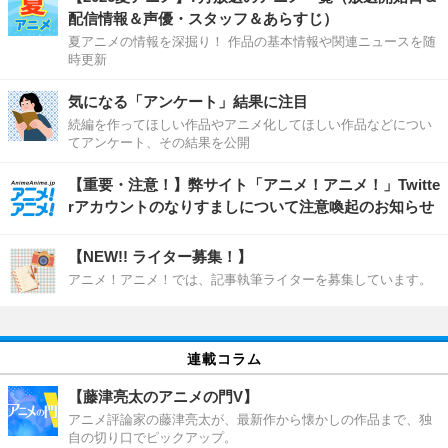
配信情報＆声優・スタッフ＆あらすじ）
夏アニメの情報を深掘り！ 作品の基本情報や関連ニュースを随
時更新
気になる「アンケート」結果に注目
続編を作ってほしい作品やアニメ化してほしい作品などについ
てアンケート、その結果を公開
【重要・注意！】弊サイト「アニメ！アニメ！」Twitte
rアカウントのなりすましについて注意喚起のお知らせ
【NEW!! ライター募集！】
アニメ！アニメ！では、記事執筆ライターを募集しています。
連載コラム
【藤津亮太のアニメの門V】
アニメ評論家の藤津亮太が、最新作から懐かしの作品まで、独
自の切り口でピックアップ。