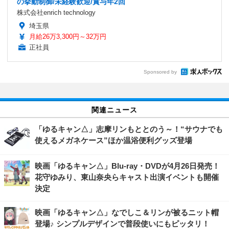
の挙動制御/未経験歓迎/賞与年2回
株式会社enrich technology
埼玉県
月給26万3,300円～32万円
正社員
Sponsored by
関連ニュース
「ゆるキャン△」志摩リンもととのう～！“サウナでも
使えるメガネケース”ほか温浴便利グッズ登場
映画「ゆるキャン△」Blu-ray・DVDが4月26日発売！
花守ゆみり、東山奈央らキャスト出演イベントも開催
決定
映画「ゆるキャン△」なでしこ＆リンが被るニット帽
登場♪ シンプルデザインで普段使いにもピッタリ！