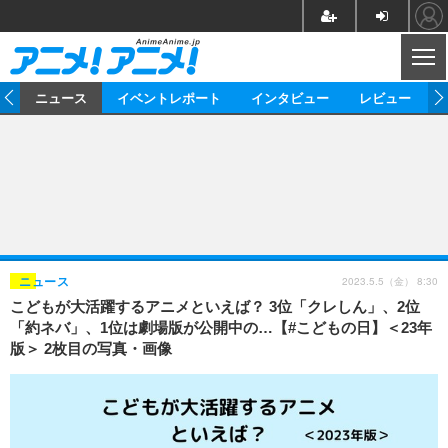
CL
ム
ニュース
イベントレポート
インタビュー
レビュー
ニュース
アニメ
映画/ドラマ
イベントレポート
マンガ
ノベル
アニメ
映画
インタビュー
音楽
声優
ライブ
舞台
スタッフ
声優
レビュー
2023.5.5（金） 8:30
ニュース
こどもが大活躍するアニメといえば？ 3位「クレしん」、2位
ゲーム
グッズ
海外イベント
ビジネス
俳優・タレント
アーティスト
アニメ
実写
動画
「約ネバ」、1位は劇場版が公開中の…【#こどもの日】＜23年
イベント
海外
版＞ 2枚目の写真・画像
ビジネス
書評
イベント
アニメ
映画/ドラマ
連載・コラム
ゲーム
座談会
アニメ！アニメ！TV
ABEMA Cafe