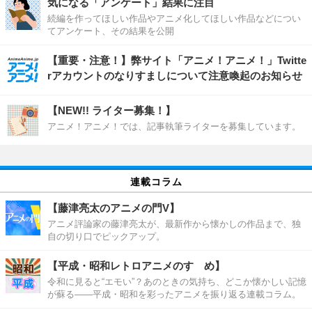
気になる「アンケート」結果に注目
続編を作ってほしい作品やアニメ化してほしい作品などについ
てアンケート、その結果を公開
【重要・注意！】弊サイト「アニメ！アニメ！」Twitte
rアカウントのなりすましについて注意喚起のお知らせ
【NEW!! ライター募集！】
アニメ！アニメ！では、記事執筆ライターを募集しています。
連載コラム
【藤津亮太のアニメの門V】
アニメ評論家の藤津亮太が、最新作から懐かしの作品まで、独
自の切り口でピックアップ。
【平成・昭和レトロアニメのすゝめ】
令和に見ると“エモい”？あのときの気持ち、どこか懐かしい記憶
が蘇る――平成・昭和を彩ったアニメを振り返る連載コラム。