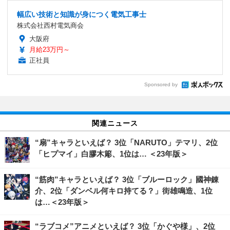
幅広い技術と知識が身につく電気工事士
株式会社西村電気商会
大阪府
月給23万円～
正社員
Sponsored by
関連ニュース
“扇”キャラといえば？ 3位「NARUTO」テマリ、2位
「ヒプマイ」白膠木簓、1位は… ＜23年版＞
“筋肉”キャラといえば？ 3位「ブルーロック」國神錬
介、2位「ダンベル何キロ持てる？」街雄鳴造、1位
は…＜23年版＞
“ラブコメ”アニメといえば？ 3位「かぐや様」、2位