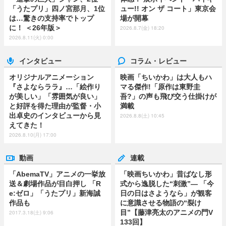
「うたプリ」四ノ宮那月、1位
ュー!! オン ザ コート」東京会
は…驚きの支持率でトップ
場が開幕
に！ ＜26年版＞
2026.8.7(金) 18:20
2026.8.11(火) 0:00
インタビュー
コラム・レビュー
オリジナルアニメーション
映画「ちいかわ」は大人もハ
『さよならララ』…「絵作り
マる傑作!「原作は東野圭
が美しい」「雰囲気が良い」
吾?」の声も飛び交う仕掛けが
と好評を得た理由が監督・小
満載
出卓史のインタビューから見
2026.8.8(土) 10:45
えてきた！
2026.8.10(月) 17:00
動画
連載
「AbemaTV」アニメの一挙放
「映画ちいかわ」昔ばなし形
送＆劇場作品が目白押し 「R
式から逸脱した“刺激”― 「今
e:ゼロ」「うたプリ」新海誠
日の日はさようなら」が観客
作品も
に意識させる物語の“裂け
目”【藤津亮太のアニメの門V
2017.3.18(土) 9:06
133回】