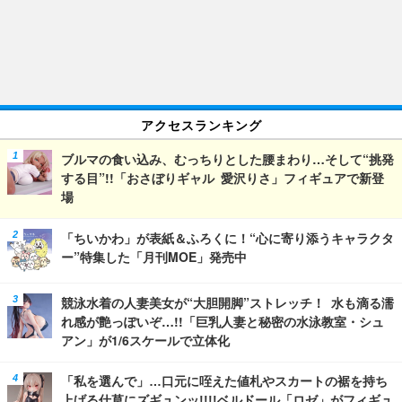
アクセスランキング
ブルマの食い込み、むっちりとした腰まわり…そして“挑発
する目”!!「おさぼりギャル 愛沢りさ」フィギュアで新登
場
「ちいかわ」が表紙＆ふろくに！“心に寄り添うキャラクタ
ー”特集した「月刊MOE」発売中
競泳水着の人妻美女が“大胆開脚”ストレッチ！ 水も滴る濡
れ感が艶っぽいぞ…!!「巨乳人妻と秘密の水泳教室・シュ
アン」が1/6スケールで立体化
「私を選んで」…口元に咥えた値札やスカートの裾を持ち
上げる仕草にズギュンッ!!!!ベルドール「ロゼ」がフィギュ