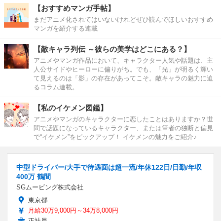
【おすすめマンガ手帖】
まだアニメ化されてはいないけれどぜひ読んでほしいおすすめ
マンガを紹介する連載
【敵キャラ列伝 ～彼らの美学はどこにある？】
アニメやマンガ作品において、キャラクター人気や話題は、主
人公サイドやヒーローに偏りがち。でも、「光」が明るく輝い
て見えるのは「影」の存在があってこそ。敵キャラの魅力に迫
るコラム連載。
【私のイケメン図鑑】
アニメやマンガのキャラクターに恋したことはありますか？世
間で話題になっているキャラクター、または筆者の独断と偏見
で“イケメン”をピックアップ！ イケメンの魅力をご紹介♪
中型ドライバー/大手で待遇面は超一流/年休122日/日勤/年収
400万 鶴間
SGムービング株式会社
東京都
月給30万9,000円～34万8,000円
正社員