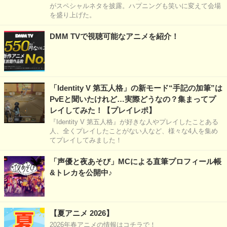
がスペシャルネタを披露。ハプニングも笑いに変えて会場
を盛り上げた。
DMM TVで視聴可能なアニメを紹介！
「Identity V 第五人格」の新モード“手記の加筆”は
PvEと聞いたけれど…実際どうなの？集まってプ
レイしてみた！【プレイレポ】
『Identity V 第五人格』が好きな人やプレイしたことある
人、全くプレイしたことがない人など、様々な4人を集め
てプレイしてみました！
「声優と夜あそび」MCによる直筆プロフィール帳
&トレカを公開中♪
【夏アニメ 2026】
2026年春アニメの情報はコチラで！