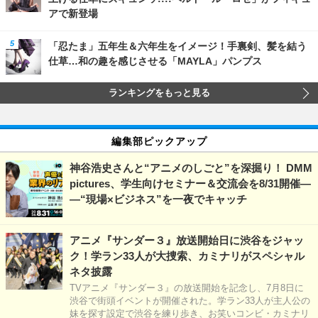
アで新登場
「忍たま」五年生＆六年生をイメージ！手裏剣、髪を結う
仕草…和の趣を感じさせる「MAYLA」パンプス
ランキングをもっと見る
編集部ピックアップ
神谷浩史さんと“アニメのしごと”を深掘り！ DMM
pictures、学生向けセミナー＆交流会を8/31開催―
―“現場×ビジネス”を一夜でキャッチ
アニメ『サンダー３』放送開始日に渋谷をジャッ
ク！学ラン33人が大捜索、カミナリがスペシャル
ネタ披露
TVアニメ『サンダー３』の放送開始を記念し、7月8日に
渋谷で街頭イベントが開催された。学ラン33人が主人公の
妹を探す設定で渋谷を練り歩き、お笑いコンビ・カミナリ