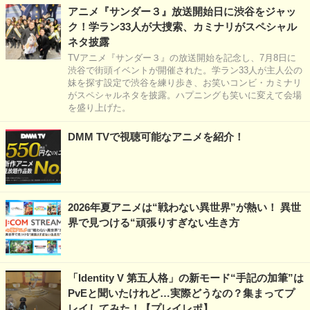
アニメ『サンダー３』放送開始日に渋谷をジャッ
ク！学ラン33人が大捜索、カミナリがスペシャル
ネタ披露
TVアニメ『サンダー３』の放送開始を記念し、7月8日に
渋谷で街頭イベントが開催された。学ラン33人が主人公の
妹を探す設定で渋谷を練り歩き、お笑いコンビ・カミナリ
がスペシャルネタを披露。ハプニングも笑いに変えて会場
を盛り上げた。
DMM TVで視聴可能なアニメを紹介！
2026年夏アニメは“戦わない異世界”が熱い！ 異世
界で見つける“頑張りすぎない生き方
「Identity V 第五人格」の新モード“手記の加筆”は
PvEと聞いたけれど…実際どうなの？集まってプ
レイしてみた！【プレイレポ】