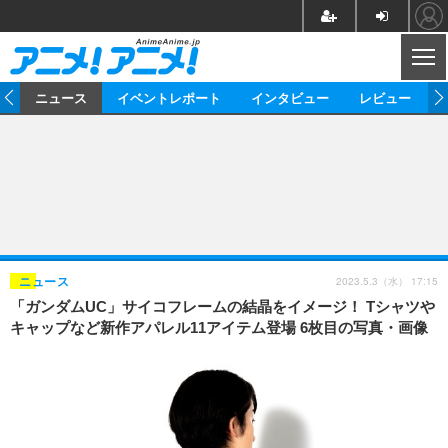
CL
ム
ニュース
イベントレポート
インタビュー
レビュー
ニュース
アニメ
映画/ドラマ
イベントレポート
マンガ
ノベル
アニメ
映画
インタビュー
音楽
声優
ライブ
舞台
スタッフ
声優
レビュー
2023.5.3（水） 17:15
ニュース
「ガンダムUC」サイコフレームの結晶をイメージ！ Tシャツや
ゲーム
グッズ
海外イベント
ビジネス
俳優・タレント
アーティスト
アニメ
実写
動画
キャップなど新作アパレル11アイテム登場 6枚目の写真・画像
イベント
海外
ビジネス
書評
イベント
アニメ
映画/ドラマ
連載・コラム
ゲーム
座談会
アニメ！アニメ！TV
ABEMA Cafe