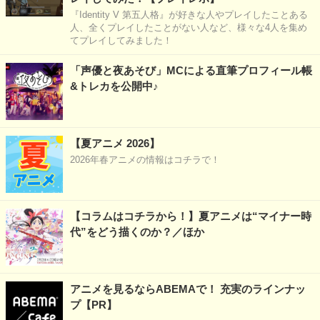
『Identity V 第五人格』が好きな人やプレイしたことある
人、全くプレイしたことがない人など、様々な4人を集め
てプレイしてみました！
「声優と夜あそび」MCによる直筆プロフィール帳
&トレカを公開中♪
【夏アニメ 2026】
2026年春アニメの情報はコチラで！
【コラムはコチラから！】夏アニメは“マイナー時
代”をどう描くのか？／ほか
アニメを見るならABEMAで！ 充実のラインナッ
プ【PR】