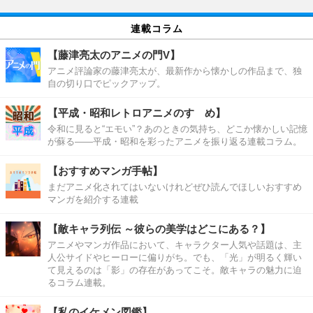
連載コラム
【藤津亮太のアニメの門V】
アニメ評論家の藤津亮太が、最新作から懐かしの作品まで、独
自の切り口でピックアップ。
【平成・昭和レトロアニメのすゝめ】
令和に見ると“エモい”？あのときの気持ち、どこか懐かしい記憶
が蘇る――平成・昭和を彩ったアニメを振り返る連載コラム。
【おすすめマンガ手帖】
まだアニメ化されてはいないけれどぜひ読んでほしいおすすめ
マンガを紹介する連載
【敵キャラ列伝 ～彼らの美学はどこにある？】
アニメやマンガ作品において、キャラクター人気や話題は、主
人公サイドやヒーローに偏りがち。でも、「光」が明るく輝い
て見えるのは「影」の存在があってこそ。敵キャラの魅力に迫
るコラム連載。
【私のイケメン図鑑】