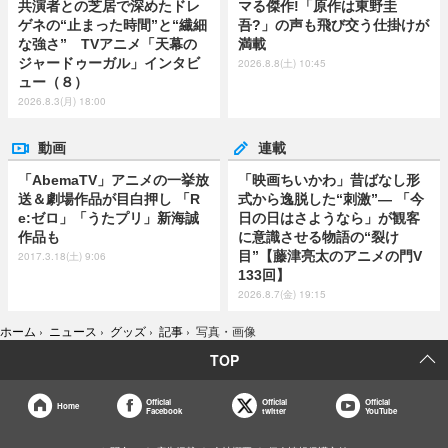
共演者との芝居で深めたドレ
マる傑作!「原作は東野圭
ゲネの“止まった時間”と“繊細
吾?」の声も飛び交う仕掛けが
な強さ” TVアニメ「天幕の
満載
ジャードゥーガル」インタビ
2026.8.8(土) 10:45
ュー（８）
2026.8.3(月) 18:00
動画
連載
「AbemaTV」アニメの一挙放
「映画ちいかわ」昔ばなし形
送＆劇場作品が目白押し 「R
式から逸脱した“刺激”― 「今
e:ゼロ」「うたプリ」新海誠
日の日はさようなら」が観客
作品も
に意識させる物語の“裂け
目”【藤津亮太のアニメの門V
2017.3.18(土) 9:06
133回】
2026.8.7(金) 19:15
ホーム
›
ニュース
›
グッズ
›
記事
›
写真・画像
TOP
Official
Official
Official
Home
Facebook
twitter
YouTube