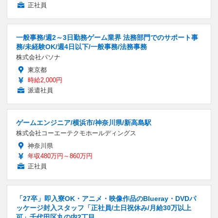
正社員
一般事務/週2～3日勤務ゲーム業界 法務部門でのサポート事
務/未経験OK/週4日以下/一般事務/法務事務
株式会社パソナ
東京都
時給2,000円
派遣社員
ゲームエンジニア/横浜市/神奈川県/新高島駅
株式会社コーエーテクモホールディングス
神奈川県
年収480万円～860万円
正社員
「27卒」即入寮OK・アニメ・映像作品のBlueray・DVDパ
ッケージ封入スタッフ「正社員/土日祝休み/月給30万以上
可」千代田区丸の内2丁目