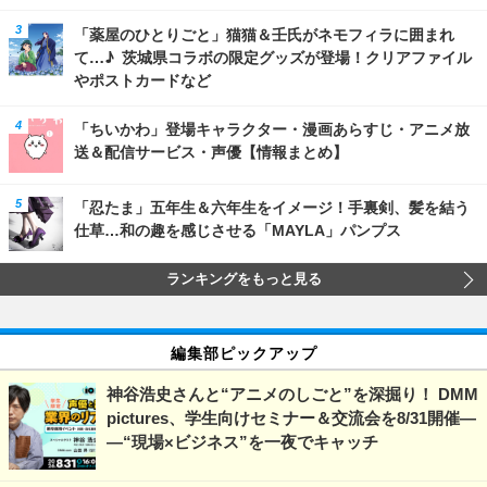
「薬屋のひとりごと」猫猫＆壬氏がネモフィラに囲まれ
て…♪ 茨城県コラボの限定グッズが登場！クリアファイル
やポストカードなど
「ちいかわ」登場キャラクター・漫画あらすじ・アニメ放
送＆配信サービス・声優【情報まとめ】
「忍たま」五年生＆六年生をイメージ！手裏剣、髪を結う
仕草…和の趣を感じさせる「MAYLA」パンプス
ランキングをもっと見る
編集部ピックアップ
神谷浩史さんと“アニメのしごと”を深掘り！ DMM
pictures、学生向けセミナー＆交流会を8/31開催―
―“現場×ビジネス”を一夜でキャッチ