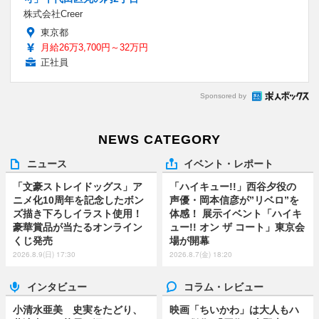
株式会社Creer
東京都
月給26万3,700円～32万円
正社員
Sponsored by
NEWS CATEGORY
ニュース
イベント・レポート
「文豪ストレイドッグス」ア
「ハイキュー!!」西谷夕役の
ニメ化10周年を記念したボン
声優・岡本信彦が”リベロ”を
ズ描き下ろしイラスト使用！
体感！ 展示イベント「ハイキ
豪華賞品が当たるオンライン
ュー!! オン ザ コート」東京会
くじ発売
場が開幕
2026.8.9(日) 17:30
2026.8.7(金) 18:20
インタビュー
コラム・レビュー
小清水亜美 史実をたどり、
映画「ちいかわ」は大人もハ