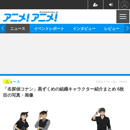
CL
ム
ニュース
イベントレポート
インタビュー
レビュー
ニュース
アニメ
映画/ドラマ
イベントレポート
マンガ
ノベル
アニメ
映画
インタビュー
音楽
声優
ライブ
舞台
スタッフ
声優
レビュー
2023.4.14（金） 16:45
ニュース
「名探偵コナン」黒ずくめの組織キャラクター紹介まとめ 6枚
ゲーム
グッズ
海外イベント
ビジネス
俳優・タレント
アーティスト
アニメ
実写
動画
目の写真・画像
イベント
海外
ビジネス
書評
イベント
アニメ
映画/ドラマ
連載・コラム
ゲーム
座談会
アニメ！アニメ！TV
ABEMA Cafe