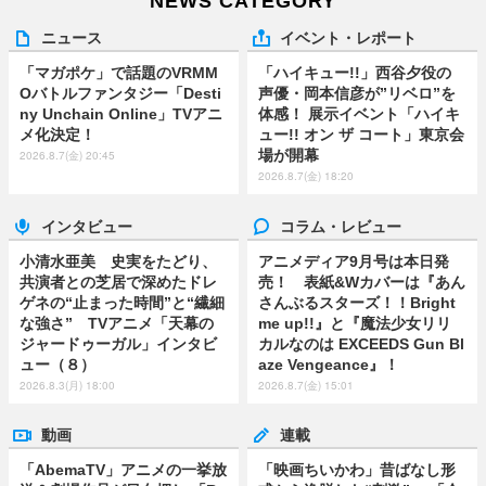
NEWS CATEGORY
ニュース
イベント・レポート
「マガポケ」で話題のVRMM
「ハイキュー!!」西谷夕役の
Oバトルファンタジー「Desti
声優・岡本信彦が”リベロ”を
ny Unchain Online」TVアニ
体感！ 展示イベント「ハイキ
メ化決定！
ュー!! オン ザ コート」東京会
場が開幕
2026.8.7(金) 20:45
2026.8.7(金) 18:20
インタビュー
コラム・レビュー
小清水亜美 史実をたどり、
アニメディア9月号は本日発
共演者との芝居で深めたドレ
売！ 表紙&Wカバーは『あん
ゲネの“止まった時間”と“繊細
さんぶるスターズ！！Bright
な強さ” TVアニメ「天幕の
me up!!』と『魔法少女リリ
ジャードゥーガル」インタビ
カルなのは EXCEEDS Gun Bl
ュー（８）
aze Vengeance』！
2026.8.3(月) 18:00
2026.8.7(金) 15:01
動画
連載
「AbemaTV」アニメの一挙放
「映画ちいかわ」昔ばなし形