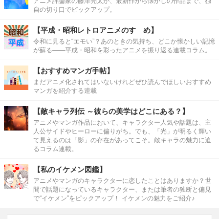
アニメ評論家の藤津亮太が、最新作から懐かしの作品まで、独
自の切り口でピックアップ。
【平成・昭和レトロアニメのすゝめ】
令和に見ると“エモい”？あのときの気持ち、どこか懐かしい記憶
が蘇る――平成・昭和を彩ったアニメを振り返る連載コラム。
【おすすめマンガ手帖】
まだアニメ化されてはいないけれどぜひ読んでほしいおすすめ
マンガを紹介する連載
【敵キャラ列伝 ～彼らの美学はどこにある？】
アニメやマンガ作品において、キャラクター人気や話題は、主
人公サイドやヒーローに偏りがち。でも、「光」が明るく輝い
て見えるのは「影」の存在があってこそ。敵キャラの魅力に迫
るコラム連載。
【私のイケメン図鑑】
アニメやマンガのキャラクターに恋したことはありますか？世
間で話題になっているキャラクター、または筆者の独断と偏見
で“イケメン”をピックアップ！ イケメンの魅力をご紹介♪