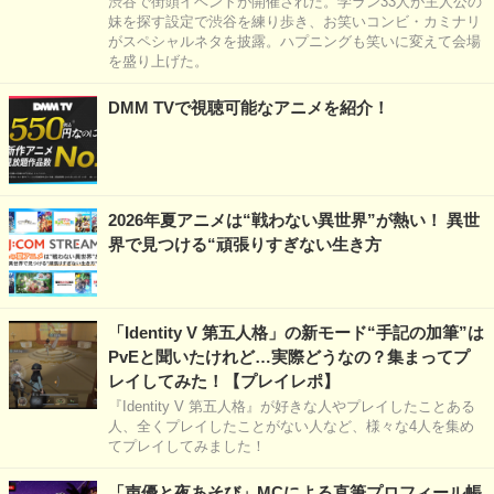
渋谷で街頭イベントが開催された。学ラン33人が主人公の
妹を探す設定で渋谷を練り歩き、お笑いコンビ・カミナリ
がスペシャルネタを披露。ハプニングも笑いに変えて会場
を盛り上げた。
DMM TVで視聴可能なアニメを紹介！
2026年夏アニメは“戦わない異世界”が熱い！ 異世
界で見つける“頑張りすぎない生き方
「Identity V 第五人格」の新モード“手記の加筆”は
PvEと聞いたけれど…実際どうなの？集まってプ
レイしてみた！【プレイレポ】
『Identity V 第五人格』が好きな人やプレイしたことある
人、全くプレイしたことがない人など、様々な4人を集め
てプレイしてみました！
「声優と夜あそび」MCによる直筆プロフィール帳