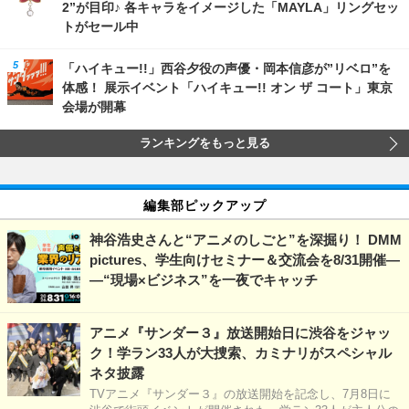
2”が目印♪ 各キャラをイメージした「MAYLA」リングセッ
トがセール中
「ハイキュー!!」西谷夕役の声優・岡本信彦が”リベロ”を
体感！ 展示イベント「ハイキュー!! オン ザ コート」東京
会場が開幕
ランキングをもっと見る
編集部ピックアップ
神谷浩史さんと“アニメのしごと”を深掘り！ DMM
pictures、学生向けセミナー＆交流会を8/31開催―
―“現場×ビジネス”を一夜でキャッチ
アニメ『サンダー３』放送開始日に渋谷をジャッ
ク！学ラン33人が大捜索、カミナリがスペシャル
ネタ披露
TVアニメ『サンダー３』の放送開始を記念し、7月8日に