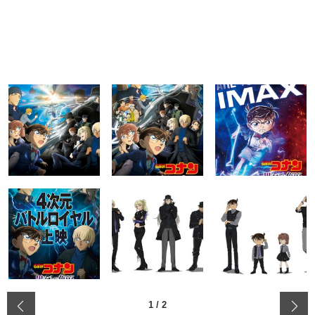
‹
1
/
2