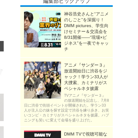
編集部ピックアップ
神谷浩史さんと“アニメ
のしごと”を深掘り！
DMM pictures、学生向
けセミナー＆交流会を
8/31開催――“現場×ビ
ジネス”を一夜でキャッ
チ
アニメ『サンダー３』
放送開始日に渋谷をジ
ャック！学ラン33人が
大捜索、カミナリがス
ペシャルネタ披露
TVアニメ『サンダー３』
の放送開始を記念し、7月8
日に渋谷で街頭イベントが開催された。学ラン33
人が主人公の妹を探す設定で渋谷を練り歩き、お笑
いコンビ・カミナリがスペシャルネタを披露。ハプ
ニングも笑いに変えて会場を盛り上げた。
DMM TVで視聴可能な