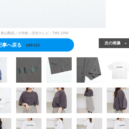
）青山剛昌／小学館・読売テレビ・TMS 1996
次の画像
記事へ戻る
109/111