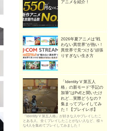
アニメを紹介！
2026年夏アニメは“戦
わない異世界”が熱い！
異世界で見つける“頑張
りすぎない生き方
「Identity V 第五人
格」の新モード“手記の
加筆”はPvEと聞いたけ
れど…実際どうなの？
集まってプレイしてみ
た！【プレイレポ】
『Identity V 第五人格』が好きな人やプレイしたこ
とある人、全くプレイしたことがない人など、様々
な4人を集めてプレイしてみました！