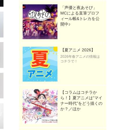
「声優と夜あそび」
MCによる直筆プロフ
ィール帳&トレカを公
開中♪
【夏アニメ 2026】
2026年春アニメの情報は
コチラで！
【コラムはコチラか
ら！】夏アニメは“マイ
ナー時代”をどう描くの
か？／ほか