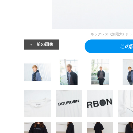
ネックレスB(無限大)（C
前の画像
この