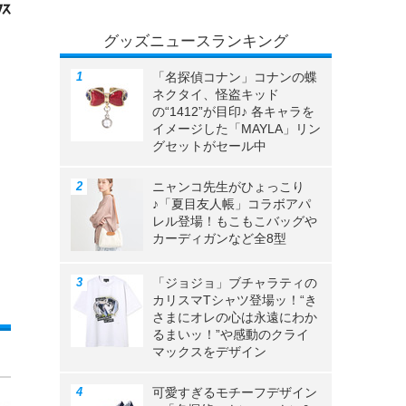
グッズニュースランキング
「名探偵コナン」コナンの蝶
ネクタイ、怪盗キッド
の“1412”が目印♪ 各キャラを
イメージした「MAYLA」リン
グセットがセール中
ニャンコ先生がひょっこり
♪「夏目友人帳」コラボアパ
レル登場！もこもこバッグや
カーディガンなど全8型
「ジョジョ」ブチャラティの
カリスマTシャツ登場ッ！“き
さまにオレの心は永遠にわか
るまいッ！”や感動のクライ
マックスをデザイン
可愛すぎるモチーフデザイン