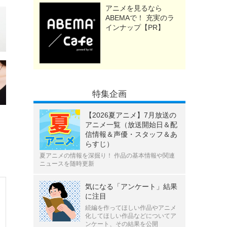
アニメを見るなら
ABEMAで！ 充実のラ
インナップ【PR】
特集企画
【2026夏アニメ】7月放送の
アニメ一覧（放送開始日＆配
信情報＆声優・スタッフ＆あ
らすじ）
夏アニメの情報を深掘り！ 作品の基本情報や関連
ニュースを随時更新
気になる「アンケート」結果
に注目
続編を作ってほしい作品やアニメ
化してほしい作品などについてア
ンケート、その結果を公開