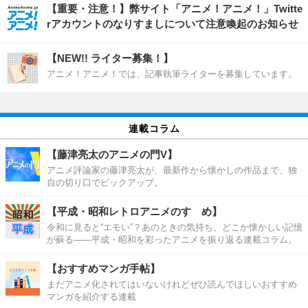
【重要・注意！】弊サイト「アニメ！アニメ！」Twitte
rアカウントのなりすましについて注意喚起のお知らせ
【NEW!! ライター募集！】
アニメ！アニメ！では、記事執筆ライターを募集しています。
連載コラム
【藤津亮太のアニメの門V】
アニメ評論家の藤津亮太が、最新作から懐かしの作品まで、独
自の切り口でピックアップ。
【平成・昭和レトロアニメのすゝめ】
令和に見ると“エモい”？あのときの気持ち、どこか懐かしい記憶
が蘇る――平成・昭和を彩ったアニメを振り返る連載コラム。
【おすすめマンガ手帖】
まだアニメ化されてはいないけれどぜひ読んでほしいおすすめ
マンガを紹介する連載