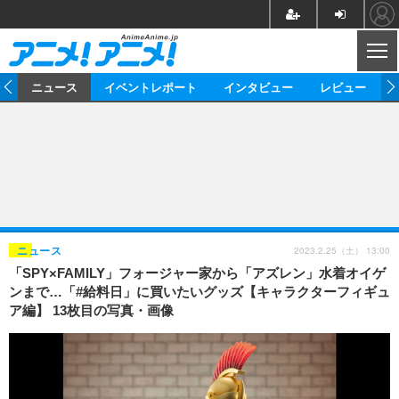
CL
ム
ニュース
イベントレポート
インタビュー
レビュー
ニュース
アニメ
映画/ドラマ
イベントレポート
マンガ
ノベル
アニメ
映画
インタビュー
音楽
声優
ライブ
舞台
スタッフ
声優
レビュー
2023.2.25（土） 13:00
ニュース
「SPY×FAMILY」フォージャー家から「アズレン」水着オイゲ
ゲーム
グッズ
海外イベント
ビジネス
俳優・タレント
アーティスト
アニメ
実写
動画
ンまで…「#給料日」に買いたいグッズ【キャラクターフィギュ
イベント
海外
ア編】 13枚目の写真・画像
ビジネス
書評
イベント
アニメ
映画/ドラマ
連載・コラム
ゲーム
座談会
アニメ！アニメ！TV
ABEMA Cafe