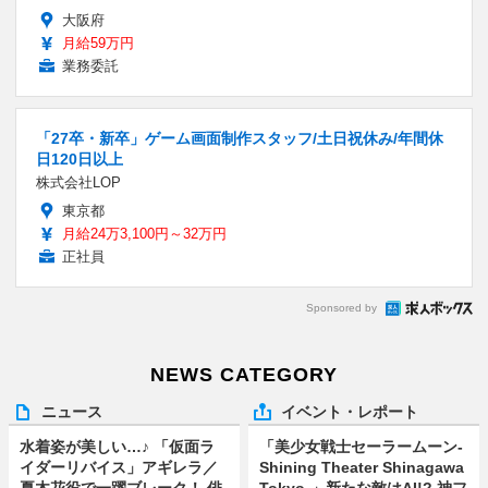
大阪府
月給59万円
業務委託
「27卒・新卒」ゲーム画面制作スタッフ/土日祝休み/年間休
日120日以上
株式会社LOP
東京都
月給24万3,100円～32万円
正社員
Sponsored by
NEWS CATEGORY
ニュース
イベント・レポート
水着姿が美しい…♪ 「仮面ラ
「美少女戦士セーラームーン-
イダーリバイス」アギレラ／
Shining Theater Shinagawa
夏木花役で一躍ブレーク！ 俳
Tokyo-」新たな敵はAI!? 神フ