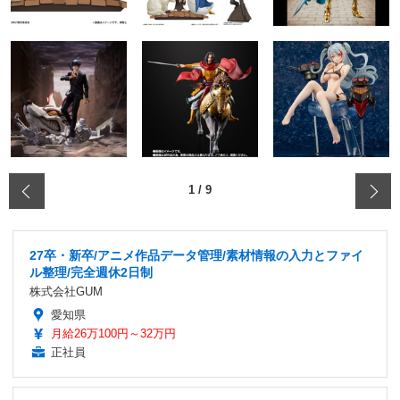
‹
1
/
9
27卒・新卒/アニメ作品データ管理/素材情報の入力とファイ
ル整理/完全週休2日制
株式会社GUM
愛知県
月給26万100円～32万円
正社員