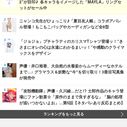
2”が目印♪ 各キャラをイメージした「MAYLA」リングセ
ットがセール中
ニャンコ先生がひょっこり♪「夏目友人帳」コラボアパレ
ル登場！もこもこバッグやカーディガンなど全8型
「ジョジョ」ブチャラティのカリスマTシャツ登場ッ！“き
さまにオレの心は永遠にわかるまいッ！”や感動のクライマ
ックスをデザイン
声優・井口裕香、大自然の水着姿からムーディーなホテル
まで…♪ グラマラス＆妖艶な“今”を切り取り！3冊目写真集
が発売中
「攻殻機動隊」声優・久川綾…だと!? 士郎作品のキャラ登
場にファン歓喜☆「原作のままで良すぎるな」「脳の処理
が追いつかないよお」…第5話【ネタバレあり反応まとめ】
ランキングをもっと見る