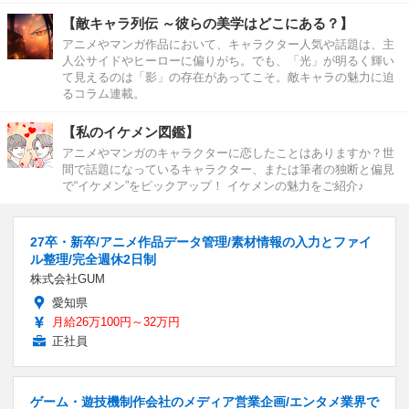
【敵キャラ列伝 ～彼らの美学はどこにある？】
アニメやマンガ作品において、キャラクター人気や話題は、主
人公サイドやヒーローに偏りがち。でも、「光」が明るく輝い
て見えるのは「影」の存在があってこそ。敵キャラの魅力に迫
るコラム連載。
【私のイケメン図鑑】
アニメやマンガのキャラクターに恋したことはありますか？世
間で話題になっているキャラクター、または筆者の独断と偏見
で“イケメン”をピックアップ！ イケメンの魅力をご紹介♪
27卒・新卒/アニメ作品データ管理/素材情報の入力とファイ
ル整理/完全週休2日制
株式会社GUM
愛知県
月給26万100円～32万円
正社員
ゲーム・遊技機制作会社のメディア営業企画/エンタメ業界で