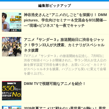
編集部ピックアップ
神谷浩史さんと“アニメのしごと”を深掘り！ DMM
pictures、学生向けセミナー＆交流会を8/31開催―
―“現場×ビジネス”を一夜でキャッチ
アニメ『サンダー３』放送開始日に渋谷をジャッ
ク！学ラン33人が大捜索、カミナリがスペシャル
ネタ披露
TVアニメ『サンダー３』の放送開始を記念し、7月8日に
渋谷で街頭イベントが開催された。学ラン33人が主人公の
妹を探す設定で渋谷を練り歩き、お笑いコンビ・カミナリ
がスペシャルネタを披露。ハプニングも笑いに変えて会場
を盛り上げた。
DMM TVで視聴可能なアニメを紹介！
2026年夏アニメは“戦わない異世界”が熱い！ 異世