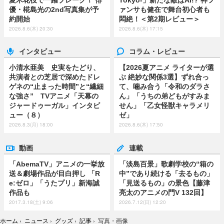
優・椛島光の2nd写真集が予
ァンサも健在で舞台初心者も
約開始
悶絶！＜第2期レビュー＞
2026.8.6(木) 20:30
2026.8.6(木) 17:15
インタビュー
コラム・レビュー
小清水亜美 史実をたどり、
【2026夏アニメ ライターが選
共演者との芝居で深めたドレ
ぶ 絶妙な関係3選】ずれ合っ
ゲネの“止まった時間”と“繊細
て、噛み合う「令和のダラさ
な強さ” TVアニメ「天幕の
ん」「うちの弟どもがすみま
ジャードゥーガル」インタビ
せん」「乙女怪獣キャラメリ
ュー（８）
ゼ」
2026.8.3(月) 18:00
2026.8.6(木) 17:50
動画
連載
「AbemaTV」アニメの一挙放
「淡島百景」歌劇学校の“箱の
送＆劇場作品が目白押し 「R
中”であり続ける「去るもの」
e:ゼロ」「うたプリ」新海誠
「見送るもの」の景色【藤津
作品も
亮太のアニメの門V 132回】
2017.3.18(土) 9:06
2026.7.12(日) 12:20
ホーム
›
ニュース
›
グッズ
›
記事
›
写真・画像