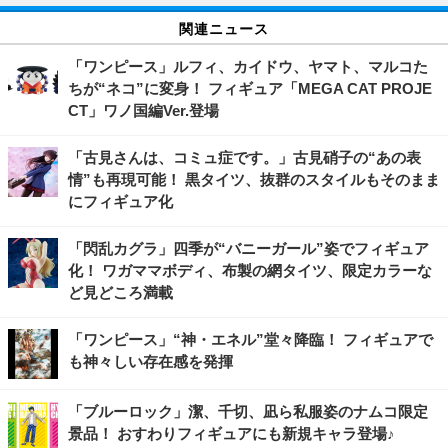
関連ニュース
「ワンピース」ルフィ、カイドウ、ヤマト、マルコた
ちが“ネコ”に変身！ フィギュア「MEGA CAT PROJE
CT」ワノ国編Ver.登場
「古見さんは、コミュ症です。」古見硝子の“あの表
情”も再現可能！ 黒タイツ、抜群のスタイルもそのまま
にフィギュア化
「閃乱カグラ」四季が“バニーガール”姿でフィギュア
化！ ワガママボディ、布製の網タイツ、限定カラーな
ど見どころ満載
「ワンピース」“神・エネル”堂々降臨！ フィギュアで
も神々しい存在感を発揮
「ブルーロック」潔、千切、凪ら私服姿のナムコ限定
景品！ おすわりフィギュアにも新規キャラ登場♪