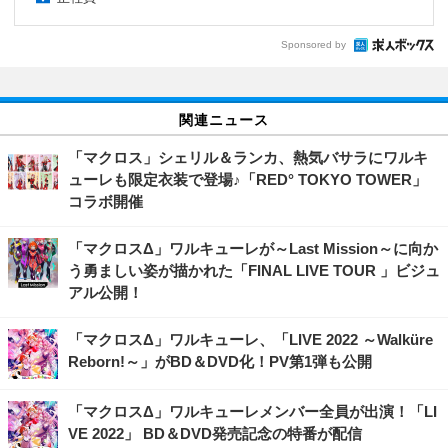
Sponsored by
関連ニュース
「マクロス」シェリル＆ランカ、熱気バサラにワルキ
ューレも限定衣装で登場♪「RED° TOKYO TOWER」
コラボ開催
「マクロスΔ」ワルキューレが～Last Mission～に向か
う勇ましい姿が描かれた「FINAL LIVE TOUR 」ビジュ
アル公開！
「マクロスΔ」ワルキューレ、「LIVE 2022 ～Walküre
Reborn!～」がBD＆DVD化！PV第1弾も公開
「マクロスΔ」ワルキューレメンバー全員が出演！「LI
VE 2022」 BD＆DVD発売記念の特番が配信