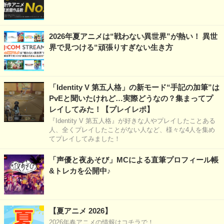
2026年夏アニメは“戦わない異世界”が熱い！ 異世
界で見つける“頑張りすぎない生き方
「Identity V 第五人格」の新モード“手記の加筆”は
PvEと聞いたけれど…実際どうなの？集まってプ
レイしてみた！【プレイレポ】
『Identity V 第五人格』が好きな人やプレイしたことある
人、全くプレイしたことがない人など、様々な4人を集め
てプレイしてみました！
「声優と夜あそび」MCによる直筆プロフィール帳
&トレカを公開中♪
【夏アニメ 2026】
2026年春アニメの情報はコチラで！