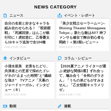
NEWS CATEGORY
ニュース
イベント・レポート
自分の名前と好きなキャラを
「美少女戦士セーラームーン-
組み合わせられる！ 「呪術廻
Shining Theater Shinagawa
戦」「死滅回游」はんこが銀
Tokyo-」新たな敵はAI!? 神フ
行印に！虎杖悠仁、乙骨憂太
ァンサも健在で舞台初心者も
ら16キャラ追加で全104種
悶絶！＜第2期レビュー＞
2026.8.6(木) 19:45
2026.8.6(木) 17:15
インタビュー
コラム・レビュー
小清水亜美 史実をたどり、
【2026夏アニメ ライターが選
共演者との芝居で深めたドレ
ぶ 絶妙な関係3選】ずれ合っ
ゲネの“止まった時間”と“繊細
て、噛み合う「令和のダラさ
な強さ” TVアニメ「天幕の
ん」「うちの弟どもがすみま
ジャードゥーガル」インタビ
せん」「乙女怪獣キャラメリ
ュー（８）
ゼ」
2026.8.3(月) 18:00
2026.8.6(木) 17:50
動画
連載