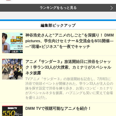
ランキングをもっと見る
編集部ピックアップ
神谷浩史さんと“アニメのしごと”を深掘り！ DMM
pictures、学生向けセミナー＆交流会を8/31開催―
―“現場×ビジネス”を一夜でキャッチ
アニメ『サンダー３』放送開始日に渋谷をジャッ
ク！学ラン33人が大捜索、カミナリがスペシャル
ネタ披露
TVアニメ『サンダー３』の放送開始を記念し、7月8日に
渋谷で街頭イベントが開催された。学ラン33人が主人公の
妹を探す設定で渋谷を練り歩き、お笑いコンビ・カミナリ
がスペシャルネタを披露。ハプニングも笑いに変えて会場
を盛り上げた。
DMM TVで視聴可能なアニメを紹介！