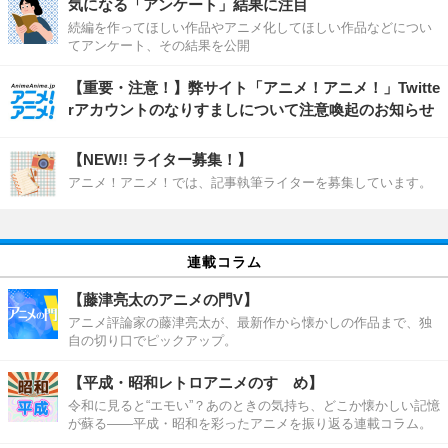
気になる「アンケート」結果に注目
続編を作ってほしい作品やアニメ化してほしい作品などについ
てアンケート、その結果を公開
【重要・注意！】弊サイト「アニメ！アニメ！」Twitte
rアカウントのなりすましについて注意喚起のお知らせ
【NEW!! ライター募集！】
アニメ！アニメ！では、記事執筆ライターを募集しています。
連載コラム
【藤津亮太のアニメの門V】
アニメ評論家の藤津亮太が、最新作から懐かしの作品まで、独
自の切り口でピックアップ。
【平成・昭和レトロアニメのすゝめ】
令和に見ると“エモい”？あのときの気持ち、どこか懐かしい記憶
が蘇る――平成・昭和を彩ったアニメを振り返る連載コラム。