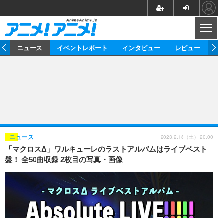
CL
ム
ニュース
イベントレポート
インタビュー
レビュー
ニュース
アニメ
映画/ドラマ
イベントレポート
マンガ
ノベル
アニメ
映画
インタビュー
音楽
声優
ライブ
舞台
スタッフ
声優
レビュー
2023.2.18（土） 20:00
ニュース
「マクロスΔ」ワルキューレのラストアルバムはライブベスト
ゲーム
グッズ
海外イベント
ビジネス
俳優・タレント
アーティスト
アニメ
実写
動画
盤！ 全50曲収録 2枚目の写真・画像
イベント
海外
ビジネス
書評
イベント
アニメ
映画/ドラマ
連載・コラム
ゲーム
座談会
アニメ！アニメ！TV
ABEMA Cafe