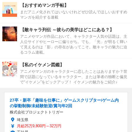
【おすすめマンガ手帖】
まだアニメ化されてはいないけれどぜひ読んでほしいおすすめ
マンガを紹介する連載
【敵キャラ列伝 ～彼らの美学はどこにある？】
アニメやマンガ作品において、キャラクター人気や話題は、主
人公サイドやヒーローに偏りがち。でも、「光」が明るく輝い
て見えるのは「影」の存在があってこそ。敵キャラの魅力に迫
るコラム連載。
【私のイケメン図鑑】
アニメやマンガのキャラクターに恋したことはありますか？世
間で話題になっているキャラクター、または筆者の独断と偏見
で“イケメン”をピックアップ！ イケメンの魅力をご紹介♪
27卒・新卒「趣味を仕事に」ゲームスクリプター/ゲーム内
の挙動制御/未経験歓迎/賞与年2回
株式会社プロジェクトトリガー
埼玉県
月給25万9,800円～32万円