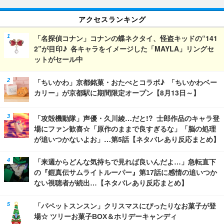
アクセスランキング
「名探偵コナン」コナンの蝶ネクタイ、怪盗キッドの“141
2”が目印♪ 各キャラをイメージした「MAYLA」リングセ
ットがセール中
「ちいかわ」京都銘菓・おたべとコラボ♪ 「ちいかわベー
カリー」が京都駅に期間限定オープン【8月13日～】
「攻殻機動隊」声優・久川綾…だと!? 士郎作品のキャラ登
場にファン歓喜☆「原作のままで良すぎるな」「脳の処理
が追いつかないよお」…第5話【ネタバレあり反応まとめ】
「来週からどんな気持ちで見れば良いんだよ…」急転直下
の『鎧真伝サムライトルーパー』第17話に感情の追いつか
ない視聴者が続出…【ネタバレあり反応まとめ】
「パペットスンスン」クリスマスにぴったりなお菓子が登
場☆ ツリーお菓子BOX＆ホリデーキャンディ