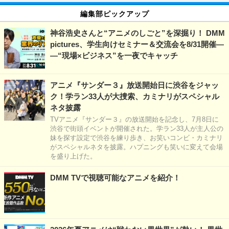
編集部ピックアップ
神谷浩史さんと“アニメのしごと”を深掘り！ DMM
pictures、学生向けセミナー＆交流会を8/31開催―
―“現場×ビジネス”を一夜でキャッチ
アニメ『サンダー３』放送開始日に渋谷をジャッ
ク！学ラン33人が大捜索、カミナリがスペシャル
ネタ披露
TVアニメ『サンダー３』の放送開始を記念し、7月8日に
渋谷で街頭イベントが開催された。学ラン33人が主人公の
妹を探す設定で渋谷を練り歩き、お笑いコンビ・カミナリ
がスペシャルネタを披露。ハプニングも笑いに変えて会場
を盛り上げた。
DMM TVで視聴可能なアニメを紹介！