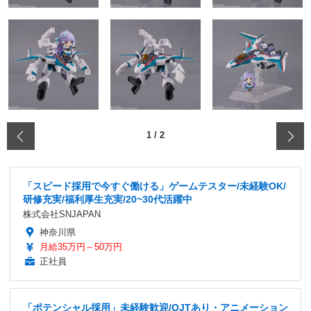
‹
1
/
2
「スピード採用で今すぐ働ける」ゲームテスター/未経験OK/
研修充実/福利厚生充実/20~30代活躍中
株式会社SNJAPAN
神奈川県
月給35万円～50万円
正社員
「ポテンシャル採用」未経験歓迎/OJTあり・アニメーション