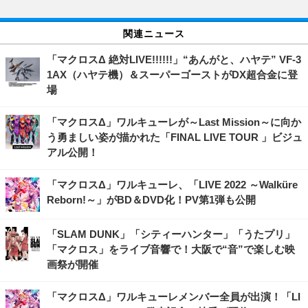
関連ニュース
「マクロスΔ 絶対LIVE!!!!!!」“あんがと、ハヤテ” VF-3
1AX（ハヤテ機）＆スーパーゴーストがDX超合金に登
場
「マクロスΔ」ワルキューレが～Last Mission～に向か
う勇ましい姿が描かれた「FINAL LIVE TOUR 」ビジュ
アル公開！
「マクロスΔ」ワルキューレ、「LIVE 2022 ～Walküre
Reborn!～」がBD＆DVD化！PV第1弾も公開
「SLAM DUNK」「シティーハンター」「うたプリ」
「マクロス」をライブ音響で！大阪で“音”で楽しむ映
画祭が開催
「マクロスΔ」ワルキューレメンバー全員が出演！「LI