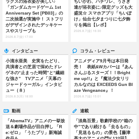
ラクスの浴衣姿が美しい♪
ちいかわ、ハチワレ、うさぎ
「ガンダムカードゲーム 1st
達が浴衣姿に♪限定グッズも大
Anniversary Set [PB03]」の
盛況☆ スマホアプリ「ちいぽ
二次抽選が実施中！ ストフリ
け」仙台七夕まつりに七夕飾
がデザインされたデッキケー
りを掲出【レポ】
スやスリーブも
2026.8.7(金) 16:30
2026.8.7(金) 17:00
インタビュー
コラム・レビュー
小清水亜美 史実をたどり、
アニメディア9月号は本日発
共演者との芝居で深めたドレ
売！ 表紙&Wカバーは『あん
ゲネの“止まった時間”と“繊細
さんぶるスターズ！！Bright
な強さ” TVアニメ「天幕の
me up!!』と『魔法少女リリ
ジャードゥーガル」インタビ
カルなのは EXCEEDS Gun Bl
ュー（８）
aze Vengeance』！
2026.8.3(月) 18:00
2026.8.7(金) 15:01
動画
連載
「AbemaTV」アニメの一挙放
「淡島百景」歌劇学校の“箱の
送＆劇場作品が目白押し 「R
中”であり続ける「去るもの」
e:ゼロ」「うたプリ」新海誠
「見送るもの」の景色【藤津
作品も
亮太のアニメの門V 132回】