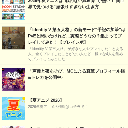
2026年夏アニメは“戦わない異世界”が熱い！ 異世
界で見つける“頑張りすぎない生き方
「Identity V 第五人格」の新モード“手記の加筆”は
PvEと聞いたけれど…実際どうなの？集まってプ
レイしてみた！【プレイレポ】
『Identity V 第五人格』が好きな人やプレイしたことある
人、全くプレイしたことがない人など、様々な4人を集め
てプレイしてみました！
「声優と夜あそび」MCによる直筆プロフィール帳
&トレカを公開中♪
【夏アニメ 2026】
2026年春アニメの情報はコチラで！