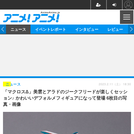
CL
ム
ニュース
イベントレポート
インタビュー
レビュー
ニュース
アニメ
映画/ドラマ
イベントレポート
マンガ
ノベル
アニメ
映画
インタビュー
音楽
声優
ライブ
舞台
スタッフ
声優
レビュー
2023.2.11（土） 18:30
ニュース
「マクロスΔ」美雲とアラドのジークフリードが楽しくセッシ
ゲーム
グッズ
海外イベント
ビジネス
俳優・タレント
アーティスト
アニメ
実写
動画
ョン♪ かわいいデフォルメフィギュアになって登場 6枚目の写
イベント
海外
真・画像
ビジネス
書評
イベント
アニメ
映画/ドラマ
連載・コラム
ゲーム
座談会
アニメ！アニメ！TV
ABEMA Cafe