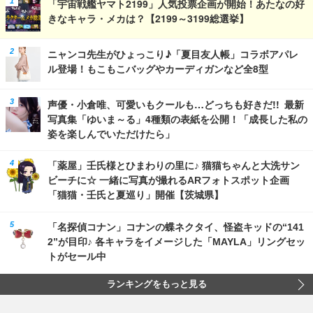
「宇宙戦艦ヤマト2199」人気投票企画が開始！あたなの好
きなキャラ・メカは？【2199～3199総選挙】
ニャンコ先生がひょっこり♪「夏目友人帳」コラボアパレ
ル登場！もこもこバッグやカーディガンなど全8型
声優・小倉唯、可愛いもクールも…どっちも好きだ!! 最新
写真集「ゆいま～る」4種類の表紙を公開！「成長した私の
姿を楽しんでいただけたら」
「薬屋」壬氏様とひまわりの里に♪ 猫猫ちゃんと大洗サン
ビーチに☆ 一緒に写真が撮れるARフォトスポット企画
「猫猫・壬氏と夏巡り」開催【茨城県】
「名探偵コナン」コナンの蝶ネクタイ、怪盗キッドの“141
2”が目印♪ 各キャラをイメージした「MAYLA」リングセッ
トがセール中
ランキングをもっと見る