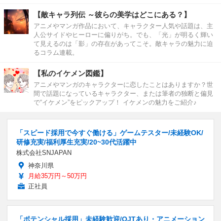
【敵キャラ列伝 ～彼らの美学はどこにある？】
アニメやマンガ作品において、キャラクター人気や話題は、主
人公サイドやヒーローに偏りがち。でも、「光」が明るく輝い
て見えるのは「影」の存在があってこそ。敵キャラの魅力に迫
るコラム連載。
【私のイケメン図鑑】
アニメやマンガのキャラクターに恋したことはありますか？世
間で話題になっているキャラクター、または筆者の独断と偏見
で“イケメン”をピックアップ！ イケメンの魅力をご紹介♪
「スピード採用で今すぐ働ける」ゲームテスター/未経験OK/
研修充実/福利厚生充実/20~30代活躍中
株式会社SNJAPAN
神奈川県
月給35万円～50万円
正社員
「ポテンシャル採用」未経験歓迎/OJTあり・アニメーション