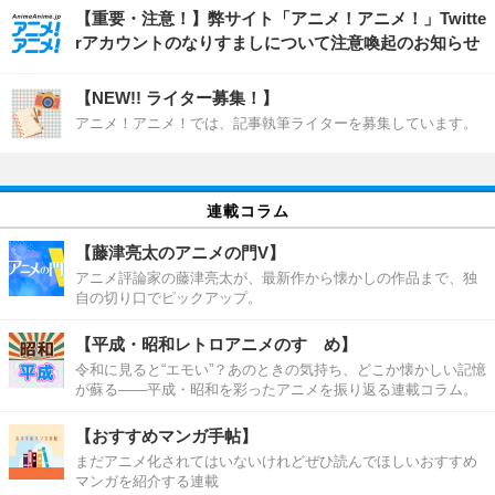
【重要・注意！】弊サイト「アニメ！アニメ！」Twitte
rアカウントのなりすましについて注意喚起のお知らせ
【NEW!! ライター募集！】
アニメ！アニメ！では、記事執筆ライターを募集しています。
連載コラム
【藤津亮太のアニメの門V】
アニメ評論家の藤津亮太が、最新作から懐かしの作品まで、独
自の切り口でピックアップ。
【平成・昭和レトロアニメのすゝめ】
令和に見ると“エモい”？あのときの気持ち、どこか懐かしい記憶
が蘇る――平成・昭和を彩ったアニメを振り返る連載コラム。
【おすすめマンガ手帖】
まだアニメ化されてはいないけれどぜひ読んでほしいおすすめ
マンガを紹介する連載