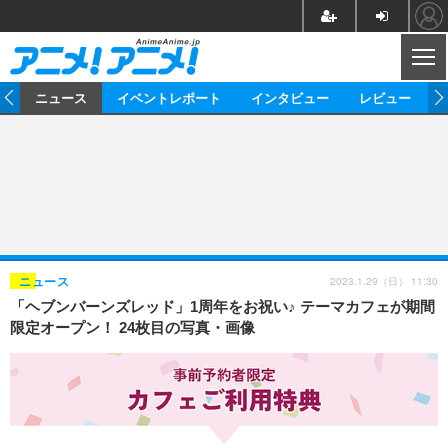
CL
ム
ニュース
イベントレポート
インタビュー
レビュー
ニュース
アニメ
映画/ドラマ
イベントレポート
マンガ
ノベル
アニメ
映画
インタビュー
音楽
声優
ライブ
舞台
スタッフ
声優
レビュー
2023.1.29（日） 11:30
ニュース
「ヘブンバーンズレッド」1周年をお祝い♪ テーマカフェが期間
ゲーム
グッズ
海外イベント
ビジネス
俳優・タレント
アーティスト
アニメ
実写
動画
限定オープン！ 24枚目の写真・画像
イベント
海外
ビジネス
書評
イベント
アニメ
映画/ドラマ
連載・コラム
ゲーム
座談会
アニメ！アニメ！TV
ABEMA Cafe