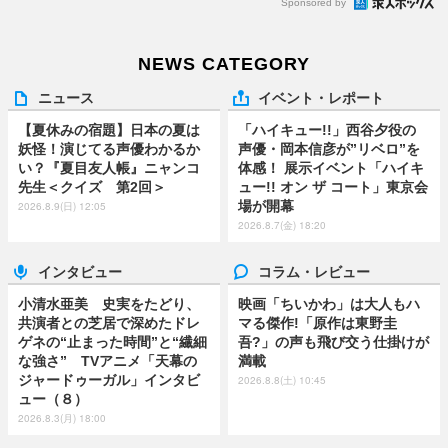
Sponsored by
NEWS CATEGORY
ニュース
イベント・レポート
【夏休みの宿題】日本の夏は
「ハイキュー!!」西谷夕役の
妖怪！演じてる声優わかるか
声優・岡本信彦が”リベロ”を
い？『夏目友人帳』ニャンコ
体感！ 展示イベント「ハイキ
先生＜クイズ 第2回＞
ュー!! オン ザ コート」東京会
場が開幕
2026.8.9(日) 12:05
2026.8.7(金) 18:20
インタビュー
コラム・レビュー
小清水亜美 史実をたどり、
映画「ちいかわ」は大人もハ
共演者との芝居で深めたドレ
マる傑作!「原作は東野圭
ゲネの“止まった時間”と“繊細
吾?」の声も飛び交う仕掛けが
な強さ” TVアニメ「天幕の
満載
ジャードゥーガル」インタビ
2026.8.8(土) 10:45
ュー（８）
2026.8.3(月) 18:00