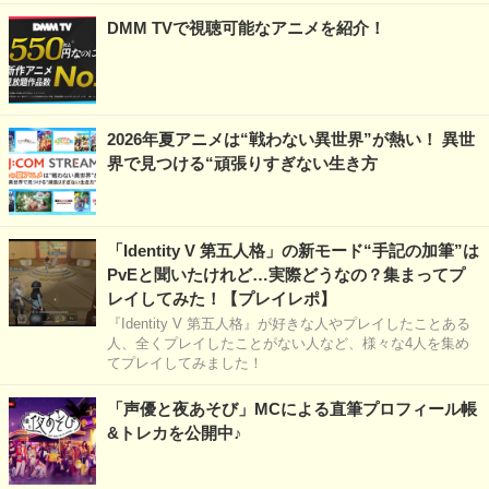
DMM TVで視聴可能なアニメを紹介！
2026年夏アニメは“戦わない異世界”が熱い！ 異世
界で見つける“頑張りすぎない生き方
「Identity V 第五人格」の新モード“手記の加筆”は
PvEと聞いたけれど…実際どうなの？集まってプ
レイしてみた！【プレイレポ】
『Identity V 第五人格』が好きな人やプレイしたことある
人、全くプレイしたことがない人など、様々な4人を集め
てプレイしてみました！
「声優と夜あそび」MCによる直筆プロフィール帳
&トレカを公開中♪