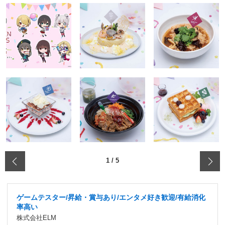
‹
1
/
5
ゲームテスター/昇給・賞与あり/エンタメ好き歓迎/有給消化
率高い
株式会社ELM