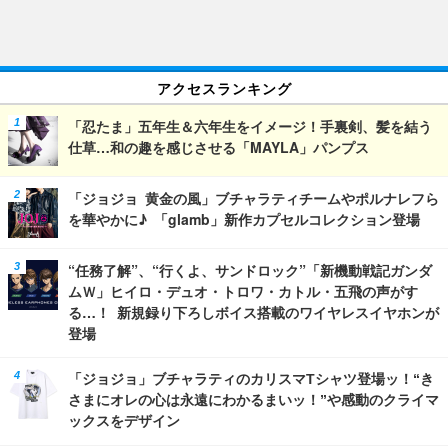
アクセスランキング
「忍たま」五年生＆六年生をイメージ！手裏剣、髪を結う
仕草…和の趣を感じさせる「MAYLA」パンプス
「ジョジョ 黄金の風」ブチャラティチームやポルナレフら
を華やかに♪ 「glamb」新作カプセルコレクション登場
“任務了解”、“行くよ、サンドロック”「新機動戦記ガンダ
ムＷ」ヒイロ・デュオ・トロワ・カトル・五飛の声がす
る…！ 新規録り下ろしボイス搭載のワイヤレスイヤホンが
登場
「ジョジョ」ブチャラティのカリスマTシャツ登場ッ！“き
さまにオレの心は永遠にわかるまいッ！”や感動のクライマ
ックスをデザイン