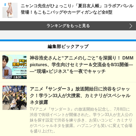
ニャンコ先生がひょっこり♪「夏目友人帳」コラボアパレル
登場！もこもこバッグやカーディガンなど全8型
ランキングをもっと見る
編集部ピックアップ
神谷浩史さんと“アニメのしごと”を深掘り！ DMM
pictures、学生向けセミナー＆交流会を8/31開催―
―“現場×ビジネス”を一夜でキャッチ
アニメ『サンダー３』放送開始日に渋谷をジャッ
ク！学ラン33人が大捜索、カミナリがスペシャル
ネタ披露
TVアニメ『サンダー３』の放送開始を記念し、7月8日に
渋谷で街頭イベントが開催された。学ラン33人が主人公の
妹を探す設定で渋谷を練り歩き、お笑いコンビ・カミナリ
がスペシャルネタを披露。ハプニングも笑いに変えて会場
を盛り上げた。