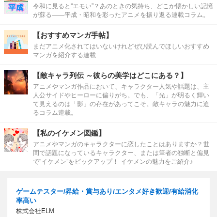
令和に見ると“エモい”？あのときの気持ち、どこか懐かしい記憶
が蘇る――平成・昭和を彩ったアニメを振り返る連載コラム。
【おすすめマンガ手帖】
まだアニメ化されてはいないけれどぜひ読んでほしいおすすめ
マンガを紹介する連載
【敵キャラ列伝 ～彼らの美学はどこにある？】
アニメやマンガ作品において、キャラクター人気や話題は、主
人公サイドやヒーローに偏りがち。でも、「光」が明るく輝い
て見えるのは「影」の存在があってこそ。敵キャラの魅力に迫
るコラム連載。
【私のイケメン図鑑】
アニメやマンガのキャラクターに恋したことはありますか？世
間で話題になっているキャラクター、または筆者の独断と偏見
で“イケメン”をピックアップ！ イケメンの魅力をご紹介♪
ゲームテスター/昇給・賞与あり/エンタメ好き歓迎/有給消化
率高い
株式会社ELM