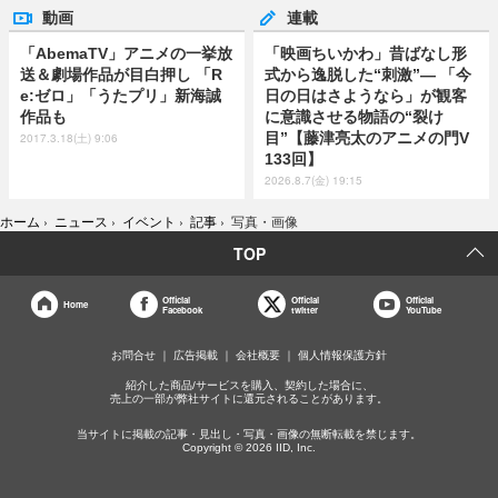
動画
連載
「AbemaTV」アニメの一挙放
「映画ちいかわ」昔ばなし形
送＆劇場作品が目白押し 「R
式から逸脱した“刺激”― 「今
e:ゼロ」「うたプリ」新海誠
日の日はさようなら」が観客
作品も
に意識させる物語の“裂け
目”【藤津亮太のアニメの門V
2017.3.18(土) 9:06
133回】
2026.8.7(金) 19:15
ホーム
›
ニュース
›
イベント
›
記事
›
写真・画像
TOP
Official
Official
Official
Home
Facebook
twitter
YouTube
お問合せ
広告掲載
会社概要
個人情報保護方針
紹介した商品/サービスを購入、契約した場合に、
売上の一部が弊社サイトに還元されることがあります。
当サイトに掲載の記事・見出し・写真・画像の無断転載を禁じます。
Copyright © 2026 IID, Inc.