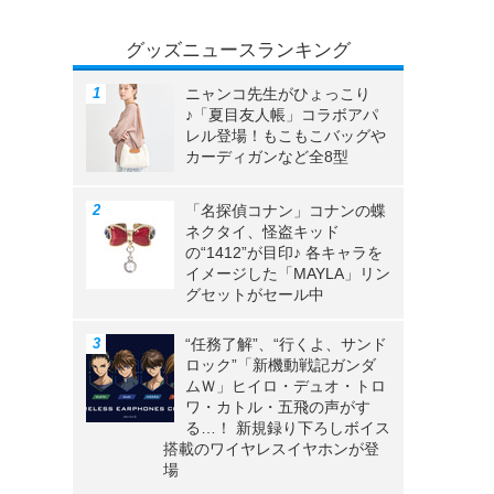
グッズニュースランキング
ニャンコ先生がひょっこり
♪「夏目友人帳」コラボアパ
レル登場！もこもこバッグや
カーディガンなど全8型
「名探偵コナン」コナンの蝶
ネクタイ、怪盗キッド
の“1412”が目印♪ 各キャラを
イメージした「MAYLA」リン
グセットがセール中
“任務了解”、“行くよ、サンド
ロック”「新機動戦記ガンダ
ムＷ」ヒイロ・デュオ・トロ
ワ・カトル・五飛の声がす
る…！ 新規録り下ろしボイス
搭載のワイヤレスイヤホンが登
場