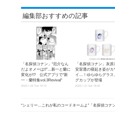
編集部おすすめの記事
「名探偵コナン」“厄介なん
「名探偵コナン」灰原
だよオメーは!!”…新一と蘭に
安室透の寝起き姿がカ
変化が!? 公式アプリで“新
イ…！ゆらゆらグラス
一・蘭特集vol.3Revival”
グカップが登場
2023.1.24 Tue 19:10
2023.1.21 Sat 18:00
“シェリー…これが私のコードネームよ”「名探偵コナ