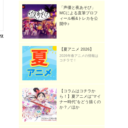
「声優と夜あそび」
MCによる直筆プロフ
ィール帳&トレカを公
開中♪
【夏アニメ 2026】
2026年春アニメの情報は
コチラで！
【コラムはコチラか
ら！】夏アニメは“マイ
ナー時代”をどう描くの
か？／ほか