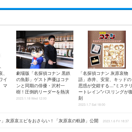
哀、
劇場版「名探偵コナン 黒鉄
「名探偵コナン 灰原哀物
ワイ
の魚影」ゲスト声優はコナ
語」赤井、安室、キッドの
、マ
ンと同期の俳優・沢村一
思惑が交錯する…“ミステ
樹！圧倒的リーダーを熱演
ートレイン”パスリングが
刻
2023.1.18 Wed 12:00
2023.1.7 Sat 18:00
ン」灰原哀エピをおさらい！「灰原哀の軌跡」公開
2023.1.6 Fri 18:37