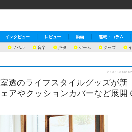
インタビュー
レビュー
動画
連載・コラム
ガ
ノベル
音楽
声優
ゲーム
グッズ
2023.1.28 Sat 18
安室透のライフスタイルグッズが新
ウェアやクッションカバーなど展開 