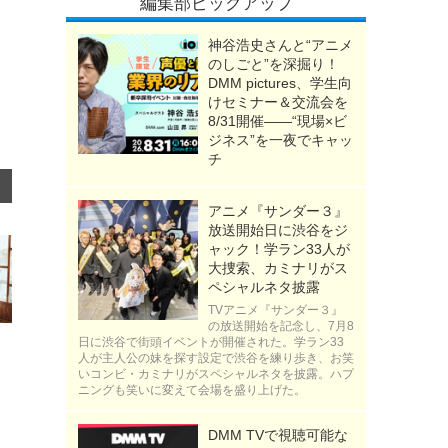
編集部ピックアップ
神谷浩史さんと“アニメ
のしごと”を深掘り！
DMM pictures、学生向
けセミナー＆交流会を
8/31開催――“現場×ビ
ジネス”を一夜でキャッ
チ
アニメ『サンダー３』
放送開始日に渋谷をジ
ャック！学ラン33人が
大捜索、カミナリがス
ペシャルネタ披露
TVアニメ『サンダー３』
の放送開始を記念し、7月8
日に渋谷で街頭イベントが開催された。学ラン33
人が主人公の妹を探す設定で渋谷を練り歩き、お笑
いコンビ・カミナリがスペシャルネタを披露。ハプ
ニングも笑いに変えて会場を盛り上げた。
DMM TVで視聴可能な