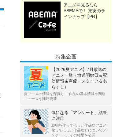
アニメを見るなら
ABEMAで！ 充実のラ
インナップ【PR】
特集企画
【2026夏アニメ】7月放送の
アニメ一覧（放送開始日＆配
信情報＆声優・スタッフ＆あ
らすじ）
リ
夏アニメの情報を深掘り！ 作品の基本情報や関連
復
ニュースを随時更新
気になる「アンケート」結果
に注目
続編を作ってほしい作品やアニメ
化してほしい作品などについてア
ンケート、その結果を公開