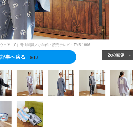
ムウェア（C）青山剛昌／小学館・読売テレビ・TMS 1996
次の画像
の記事へ戻る
6/13