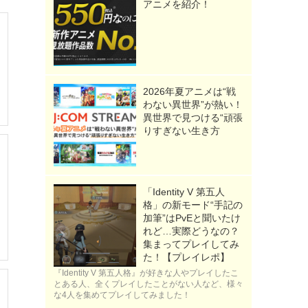
アニメを紹介！
2026年夏アニメは“戦
わない異世界”が熱い！
異世界で見つける“頑張
りすぎない生き方
「Identity V 第五人
格」の新モード“手記の
加筆”はPvEと聞いたけ
れど…実際どうなの？
集まってプレイしてみ
た！【プレイレポ】
『Identity V 第五人格』が好きな人やプレイしたこ
とある人、全くプレイしたことがない人など、様々
な4人を集めてプレイしてみました！