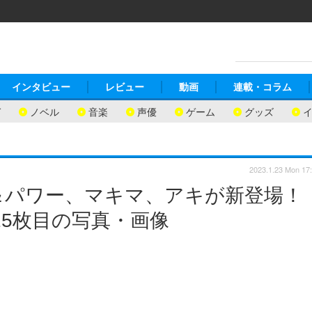
インタビュー
レビュー
動画
連載・コラム
ガ
ノベル
音楽
声優
ゲーム
グッズ
2023.1.23 Mon 17
＆パワー、マキマ、アキが新登場！
15枚目の写真・画像