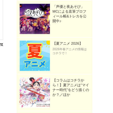
「声優と夜あそび」
MCによる直筆プロフ
ィール帳&トレカを公
開中♪
【夏アニメ 2026】
2026年春アニメの情報は
コチラで！
【コラムはコチラか
ら！】夏アニメは“マイ
ナー時代”をどう描くの
か？／ほか