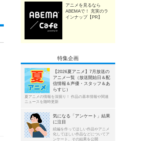
アニメを見るなら
ABEMAで！ 充実のラ
インナップ【PR】
特集企画
【2026夏アニメ】7月放送の
アニメ一覧（放送開始日＆配
信情報＆声優・スタッフ＆あ
らすじ）
夏アニメの情報を深掘り！ 作品の基本情報や関連
ニュースを随時更新
気になる「アンケート」結果
に注目
続編を作ってほしい作品やアニメ
化してほしい作品などについてア
ンケート、その結果を公開