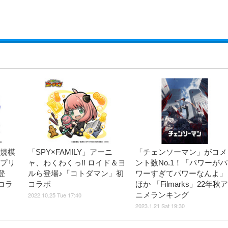
大規模
「SPY×FAMILY」アーニ
「チェンソーマン」がコメ
レプリ
ャ、わくわくっ!! ロイド＆ヨ
ント数No.1！「パワーがパ
登
ルら登場♪「コトダマン」初
ワーすぎてパワーなんよ」
コラ
コラボ
ほか 「Filmarks」22年秋ア
ニメランキング
2022.10.25 Tue 17:40
2023.1.21 Sat 19:30