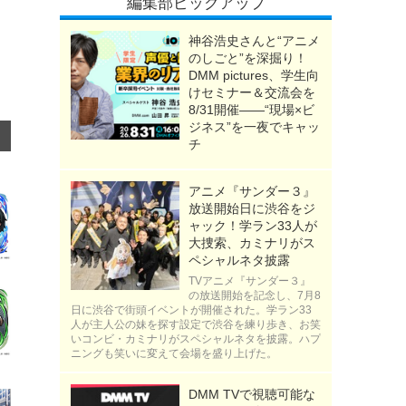
編集部ピックアップ
神谷浩史さんと“アニメ
のしごと”を深掘り！
DMM pictures、学生向
けセミナー＆交流会を
8/31開催――“現場×ビ
ジネス”を一夜でキャッ
チ
アニメ『サンダー３』
放送開始日に渋谷をジ
ャック！学ラン33人が
大捜索、カミナリがス
ペシャルネタ披露
TVアニメ『サンダー３』
の放送開始を記念し、7月8
日に渋谷で街頭イベントが開催された。学ラン33
人が主人公の妹を探す設定で渋谷を練り歩き、お笑
いコンビ・カミナリがスペシャルネタを披露。ハプ
ニングも笑いに変えて会場を盛り上げた。
DMM TVで視聴可能な