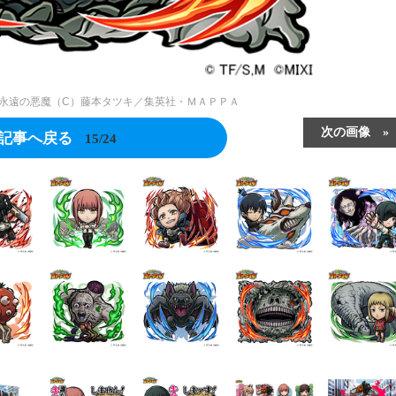
永遠の悪魔（C）藤本タツキ／集英社・ＭＡＰＰＡ
次の画像
記事へ戻る
15/24