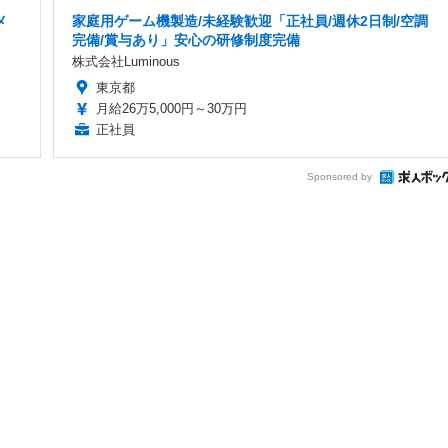
メ
家庭用ゲーム機製造/未経験歓迎「正社員/週休2日制/空調
完備/賞与あり」安心の研修制度完備
株式会社Luminous
東京都
月給26万5,000円～30万円
正社員
Sponsored by