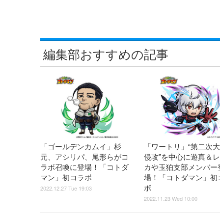
編集部おすすめの記事
「ゴールデンカムイ」杉
「ワートリ」“第二次
元、アシリパ、尾形らがコ
侵攻”を中心に遊真＆
ラボ召喚に登場！「コトダ
カや玉狛支部メンバー
マン」初コラボ
場！「コトダマン」初
ボ
2022.12.27 Tue 19:03
2022.11.23 Wed 10:00