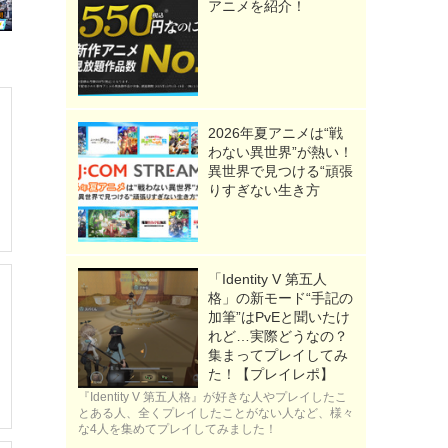
アニメを紹介！
2026年夏アニメは“戦
わない異世界”が熱い！
異世界で見つける“頑張
りすぎない生き方
「Identity V 第五人
格」の新モード“手記の
加筆”はPvEと聞いたけ
れど…実際どうなの？
集まってプレイしてみ
た！【プレイレポ】
『Identity V 第五人格』が好きな人やプレイしたこ
とある人、全くプレイしたことがない人など、様々
な4人を集めてプレイしてみました！