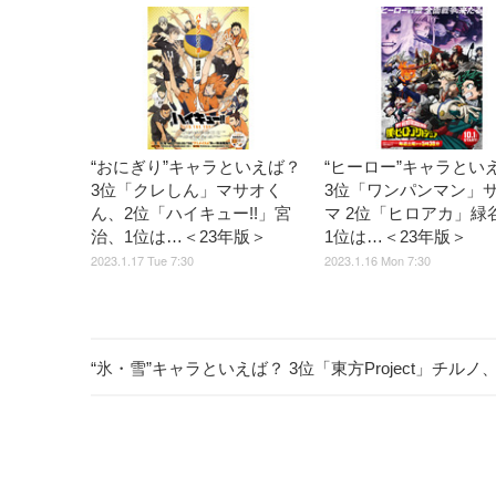
“おにぎり”キャラといえば？
“ヒーロー”キャラとい
3位「クレしん」マサオく
3位「ワンパンマン」
ん、2位「ハイキュー!!」宮
マ 2位「ヒロアカ」緑
治、1位は…＜23年版＞
1位は…＜23年版＞
2023.1.17 Tue 7:30
2023.1.16 Mon 7:30
“氷・雪”キャラといえば？ 3位「東方Project」チ