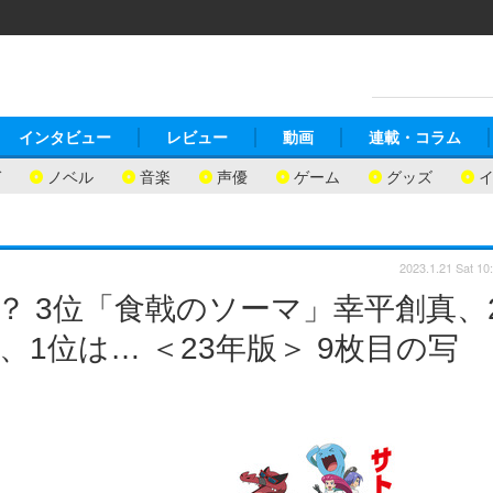
インタビュー
レビュー
動画
連載・コラム
ガ
ノベル
音楽
声優
ゲーム
グッズ
2023.1.21 Sat 10
？ 3位「食戟のソーマ」幸平創真、
1位は… ＜23年版＞ 9枚目の写