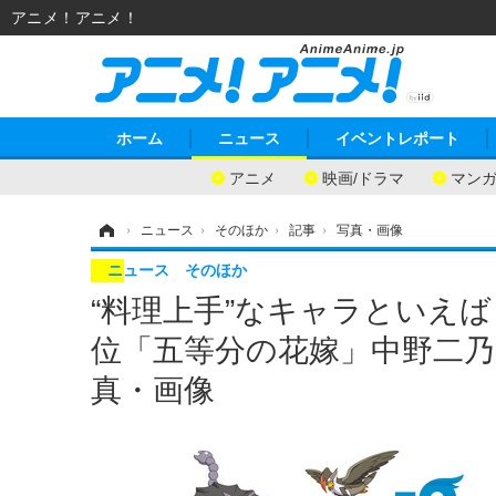
アニメ！アニメ！
ホーム
ニュース
イベントレポート
アニメ
映画/ドラマ
マン
ホーム
›
ニュース
›
そのほか
›
記事
›
写真・画像
ニュース
そのほか
“料理上手”なキャラといえば
位「五等分の花嫁」中野二乃、
真・画像