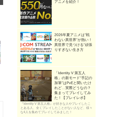
アニメを紹介！
2026年夏アニメは“戦
わない異世界”が熱い！
異世界で見つける“頑張
りすぎない生き方
「Identity V 第五人
格」の新モード“手記の
加筆”はPvEと聞いたけ
れど…実際どうなの？
集まってプレイしてみ
た！【プレイレポ】
『Identity V 第五人格』が好きな人やプレイしたこ
とある人、全くプレイしたことがない人など、様々
な4人を集めてプレイしてみました！