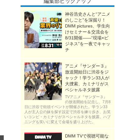
編集部ピックアップ
神谷浩史さんと“アニメ
のしごと”を深掘り！
DMM pictures、学生向
けセミナー＆交流会を
8/31開催――“現場×ビ
ジネス”を一夜でキャッ
チ
アニメ『サンダー３』
放送開始日に渋谷をジ
ャック！学ラン33人が
大捜索、カミナリがス
ペシャルネタ披露
TVアニメ『サンダー３』
の放送開始を記念し、7月8
日に渋谷で街頭イベントが開催された。学ラン33
人が主人公の妹を探す設定で渋谷を練り歩き、お笑
いコンビ・カミナリがスペシャルネタを披露。ハプ
ニングも笑いに変えて会場を盛り上げた。
DMM TVで視聴可能な