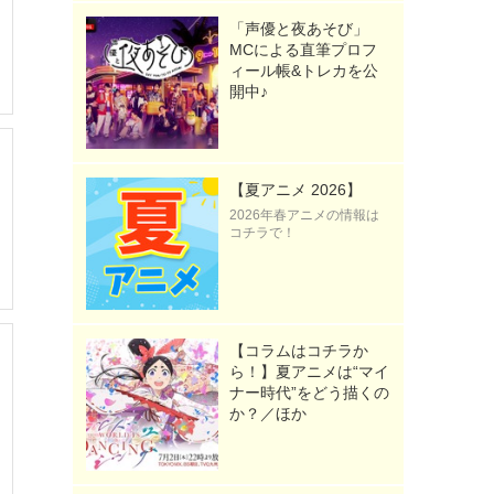
「声優と夜あそび」
MCによる直筆プロフ
ィール帳&トレカを公
開中♪
【夏アニメ 2026】
2026年春アニメの情報は
コチラで！
【コラムはコチラか
ら！】夏アニメは“マイ
ナー時代”をどう描くの
か？／ほか