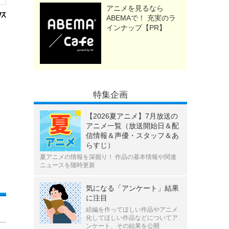
アニメを見るなら
ABEMAで！ 充実のラ
インナップ【PR】
特集企画
【2026夏アニメ】7月放送の
アニメ一覧（放送開始日＆配
信情報＆声優・スタッフ＆あ
らすじ）
夏アニメの情報を深掘り！ 作品の基本情報や関連
ニュースを随時更新
気になる「アンケート」結果
に注目
続編を作ってほしい作品やアニメ
化してほしい作品などについてア
ンケート、その結果を公開