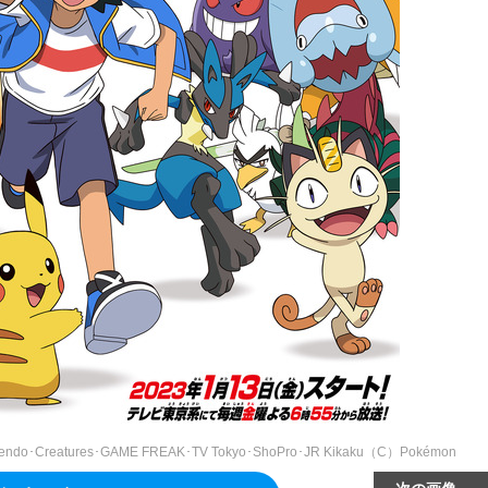
tures･GAME FREAK･TV Tokyo･ShoPro･JR Kikaku（C）Pokémon