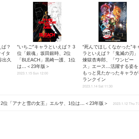
えば？
“いちご”キャラといえば？ 3
“死んでほしくなかった”キ
サイタ
位「銀魂」坂田銀時、2位
ラといえば？「鬼滅の刃」
谷出久
「BLEACH」黒崎一護、1位
煉獄杏寿郎、「ワンピー
は…＜23年版＞
ス」エース…活躍する姿を
もっと見たかったキャラが
2023.1.15 Sun 12:00
ランクイン
2023.1.14 Sat 11:30
ルノ、2位「アナと雪の女王」エルサ、1位は…＜23年版＞
2023.1.12 Thu 7: