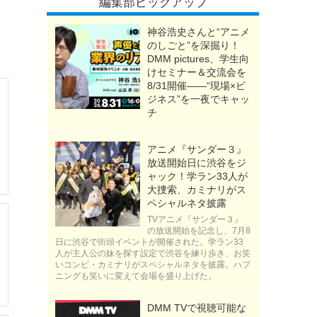
編集部ピックアップ
神谷浩史さんと“アニメ
のしごと”を深掘り！
DMM pictures、学生向
けセミナー＆交流会を
8/31開催――“現場×ビ
ジネス”を一夜でキャッ
チ
アニメ『サンダー３』
放送開始日に渋谷をジ
ャック！学ラン33人が
大捜索、カミナリがス
ペシャルネタ披露
TVアニメ『サンダー３』
の放送開始を記念し、7月8
日に渋谷で街頭イベントが開催された。学ラン33
人が主人公の妹を探す設定で渋谷を練り歩き、お笑
いコンビ・カミナリがスペシャルネタを披露。ハプ
ニングも笑いに変えて会場を盛り上げた。
DMM TVで視聴可能な