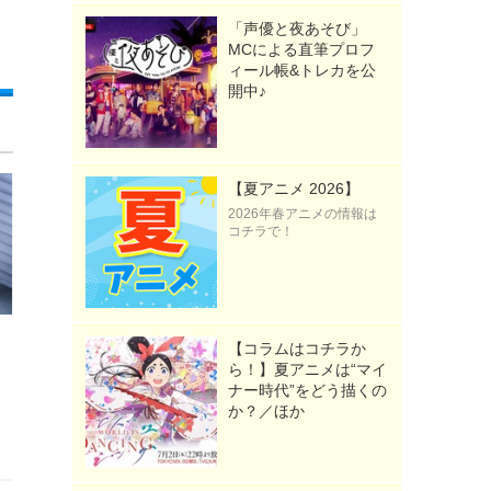
「声優と夜あそび」
MCによる直筆プロフ
ィール帳&トレカを公
開中♪
【夏アニメ 2026】
2026年春アニメの情報は
コチラで！
【コラムはコチラか
ら！】夏アニメは“マイ
ナー時代”をどう描くの
か？／ほか