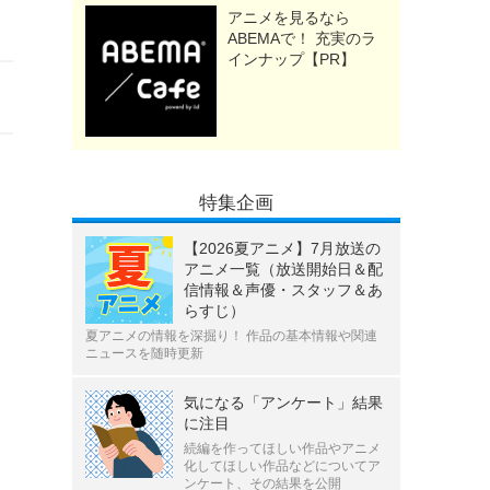
アニメを見るなら
ABEMAで！ 充実のラ
インナップ【PR】
特集企画
【2026夏アニメ】7月放送の
アニメ一覧（放送開始日＆配
信情報＆声優・スタッフ＆あ
らすじ）
夏アニメの情報を深掘り！ 作品の基本情報や関連
ニュースを随時更新
気になる「アンケート」結果
に注目
続編を作ってほしい作品やアニメ
化してほしい作品などについてア
ンケート、その結果を公開