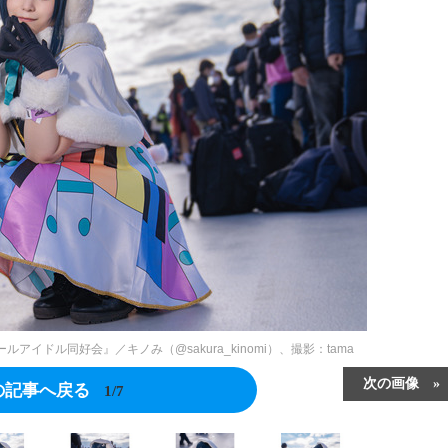
イドル同好会』／キノみ（@sakura_kinomi）、撮影：tama
次の画像
の記事へ戻る
1/7