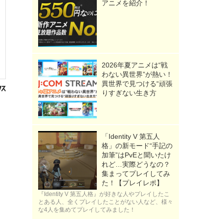
アニメを紹介！
2026年夏アニメは“戦
わない異世界”が熱い！
異世界で見つける“頑張
りすぎない生き方
「Identity V 第五人
格」の新モード“手記の
加筆”はPvEと聞いたけ
れど…実際どうなの？
集まってプレイしてみ
た！【プレイレポ】
『Identity V 第五人格』が好きな人やプレイしたこ
とある人、全くプレイしたことがない人など、様々
な4人を集めてプレイしてみました！