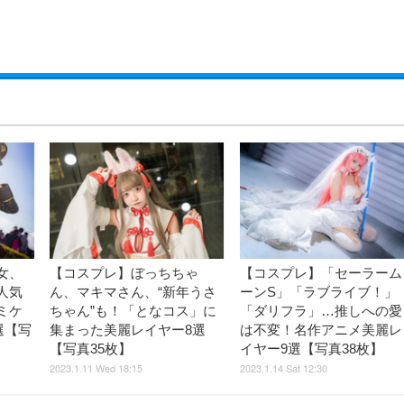
女、
【コスプレ】ぼっちちゃ
【コスプレ】「セーラーム
人気
ん、マキマさん、“新年うさ
ーンS」「ラブライブ！」
ミケ
ちゃん”も！「となコス」に
「ダリフラ」…推しへの愛
選【写
集まった美麗レイヤー8選
は不変！名作アニメ美麗レ
【写真35枚】
イヤー9選【写真38枚】
2023.1.11 Wed 18:15
2023.1.14 Sat 12:30