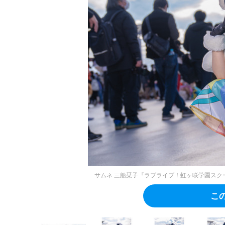
サムネ
三船栞子『ラブライブ！虹ヶ咲学園スクールア
こ