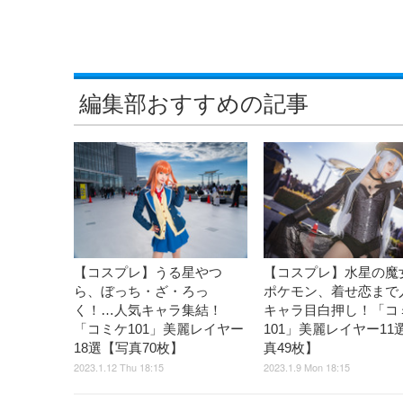
編集部おすすめの記事
【コスプレ】うる星やつ
【コスプレ】水星の魔
ら、ぼっち・ざ・ろっ
ポケモン、着せ恋まで
く！…人気キャラ集結！
キャラ目白押し！「コ
「コミケ101」美麗レイヤー
101」美麗レイヤー11
18選【写真70枚】
真49枚】
2023.1.12 Thu 18:15
2023.1.9 Mon 18:15