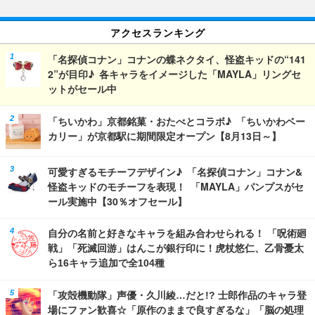
アクセスランキング
「名探偵コナン」コナンの蝶ネクタイ、怪盗キッドの“141
2”が目印♪ 各キャラをイメージした「MAYLA」リングセ
ットがセール中
「ちいかわ」京都銘菓・おたべとコラボ♪ 「ちいかわベー
カリー」が京都駅に期間限定オープン【8月13日～】
可愛すぎるモチーフデザイン♪ 「名探偵コナン」コナン&
怪盗キッドのモチーフを表現！ 「MAYLA」パンプスがセ
ール実施中【30％オフセール】
自分の名前と好きなキャラを組み合わせられる！ 「呪術廻
戦」「死滅回游」はんこが銀行印に！虎杖悠仁、乙骨憂太
ら16キャラ追加で全104種
「攻殻機動隊」声優・久川綾…だと!? 士郎作品のキャラ登
場にファン歓喜☆「原作のままで良すぎるな」「脳の処理