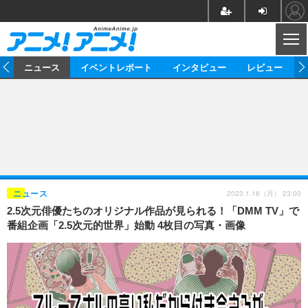
CL
ム
ニュース
イベントレポート
インタビュー
レビュー
ニュース
アニメ
映画/ドラマ
イベントレポート
マンガ
ノベル
アニメ
映画
インタビュー
音楽
声優
ライブ
舞台
スタッフ
声優
レビュー
2023.1.16（月） 23:00
ニュース
2.5次元俳優たちのオリジナル作品が見られる！「DMM TV」で
ゲーム
グッズ
海外イベント
ビジネス
俳優・タレント
アーティスト
アニメ
実写
動画
番組企画「2.5次元的世界」始動 4枚目の写真・画像
イベント
海外
ビジネス
書評
イベント
アニメ
映画/ドラマ
連載・コラム
ゲーム
座談会
アニメ！アニメ！TV
ABEMA Cafe