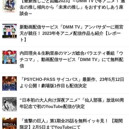
【最新推しごと図鑑2023】～DMM TVで冬アニメ！ 過
去の推し傾向から「未来の推し」をおすすめしあう座
談会～
新動画配信サービス「DMM TV」アンバサダーに雨宮
天が就任！ 2023年冬アニメ配信作品も紹介【レポー
ト】
内田理央＆生駒里奈のマンガ総合バラエティ番組「ウ
チコマ」、動画配信サービス「DMM TV」にて無料配
信
「PSYCHO-PASS サイコパス」最新作、23年5月12日
より公開！劇場版1作目も配信決定
“日本初の大人向け深夜アニメ”「仙人部落」放送60周
年記念で初のYouTube配信が決定
「進撃の巨人」第1期全25話を無料イッキ見！ 【期間
限定】2月5日までYouTubeにて