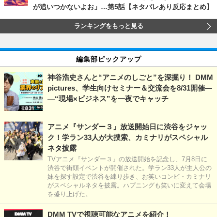
が追いつかないよお」…第5話【ネタバレあり反応まとめ】
ランキングをもっと見る
編集部ピックアップ
神谷浩史さんと“アニメのしごと”を深掘り！ DMM
pictures、学生向けセミナー＆交流会を8/31開催―
―“現場×ビジネス”を一夜でキャッチ
アニメ『サンダー３』放送開始日に渋谷をジャッ
ク！学ラン33人が大捜索、カミナリがスペシャル
ネタ披露
TVアニメ『サンダー３』の放送開始を記念し、7月8日に
渋谷で街頭イベントが開催された。学ラン33人が主人公の
妹を探す設定で渋谷を練り歩き、お笑いコンビ・カミナリ
がスペシャルネタを披露。ハプニングも笑いに変えて会場
を盛り上げた。
DMM TVで視聴可能なアニメを紹介！