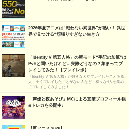
2026年夏アニメは“戦わない異世界”が熱い！ 異世
界で見つける“頑張りすぎない生き方
「Identity V 第五人格」の新モード“手記の加筆”は
PvEと聞いたけれど…実際どうなの？集まってプ
レイしてみた！【プレイレポ】
『Identity V 第五人格』が好きな人やプレイしたことある
人、全くプレイしたことがない人など、様々な4人を集め
てプレイしてみました！
「声優と夜あそび」MCによる直筆プロフィール帳
&トレカを公開中♪
【夏アニメ 2026】