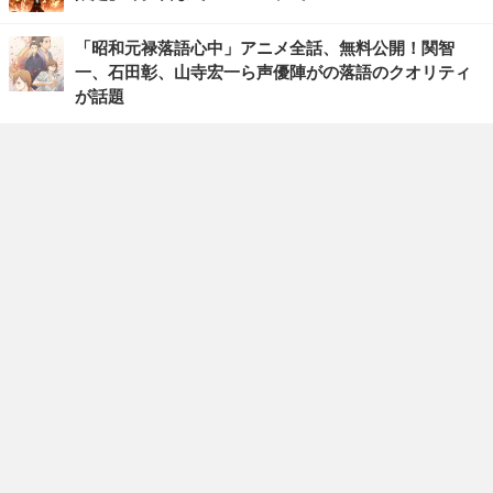
「昭和元禄落語心中」アニメ全話、無料公開！関智
一、石田彰、山寺宏一ら声優陣がの落語のクオリティ
が話題