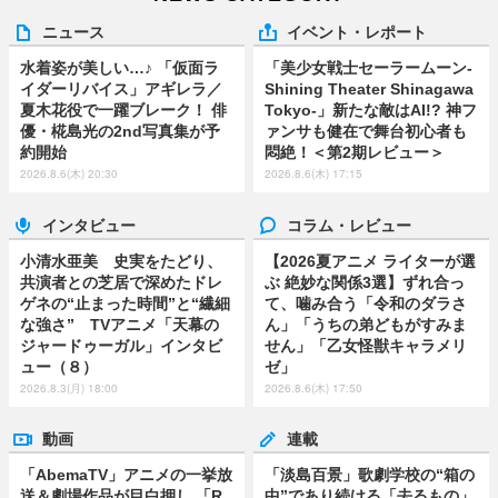
ニュース
イベント・レポート
水着姿が美しい…♪ 「仮面ラ
「美少女戦士セーラームーン-
イダーリバイス」アギレラ／
Shining Theater Shinagawa
夏木花役で一躍ブレーク！ 俳
Tokyo-」新たな敵はAI!? 神フ
優・椛島光の2nd写真集が予
ァンサも健在で舞台初心者も
約開始
悶絶！＜第2期レビュー＞
2026.8.6(木) 20:30
2026.8.6(木) 17:15
インタビュー
コラム・レビュー
小清水亜美 史実をたどり、
【2026夏アニメ ライターが選
共演者との芝居で深めたドレ
ぶ 絶妙な関係3選】ずれ合っ
ゲネの“止まった時間”と“繊細
て、噛み合う「令和のダラさ
な強さ” TVアニメ「天幕の
ん」「うちの弟どもがすみま
ジャードゥーガル」インタビ
せん」「乙女怪獣キャラメリ
ュー（８）
ゼ」
2026.8.3(月) 18:00
2026.8.6(木) 17:50
動画
連載
「AbemaTV」アニメの一挙放
「淡島百景」歌劇学校の“箱の
送＆劇場作品が目白押し 「R
中”であり続ける「去るもの」