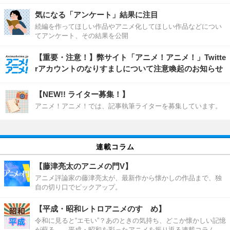
気になる「アンケート」結果に注目
続編を作ってほしい作品やアニメ化してほしい作品などについ
てアンケート、その結果を公開
【重要・注意！】弊サイト「アニメ！アニメ！」Twitte
rアカウントのなりすましについて注意喚起のお知らせ
【NEW!! ライター募集！】
アニメ！アニメ！では、記事執筆ライターを募集しています。
連載コラム
【藤津亮太のアニメの門V】
アニメ評論家の藤津亮太が、最新作から懐かしの作品まで、独
自の切り口でピックアップ。
【平成・昭和レトロアニメのすゝめ】
令和に見ると“エモい”？あのときの気持ち、どこか懐かしい記憶
が蘇る――平成・昭和を彩ったアニメを振り返る連載コラム。