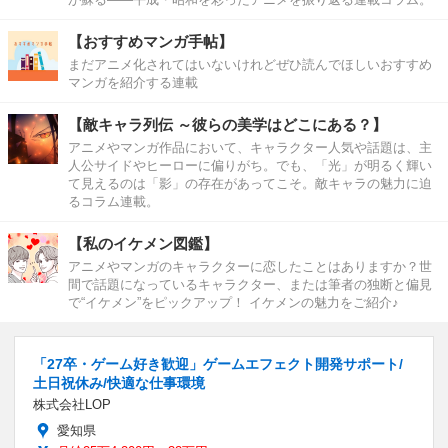
【おすすめマンガ手帖】
まだアニメ化されてはいないけれどぜひ読んでほしいおすすめ
マンガを紹介する連載
【敵キャラ列伝 ～彼らの美学はどこにある？】
アニメやマンガ作品において、キャラクター人気や話題は、主
人公サイドやヒーローに偏りがち。でも、「光」が明るく輝い
て見えるのは「影」の存在があってこそ。敵キャラの魅力に迫
るコラム連載。
【私のイケメン図鑑】
アニメやマンガのキャラクターに恋したことはありますか？世
間で話題になっているキャラクター、または筆者の独断と偏見
で“イケメン”をピックアップ！ イケメンの魅力をご紹介♪
「27卒・ゲーム好き歓迎」ゲームエフェクト開発サポート/
土日祝休み/快適な仕事環境
株式会社LOP
愛知県