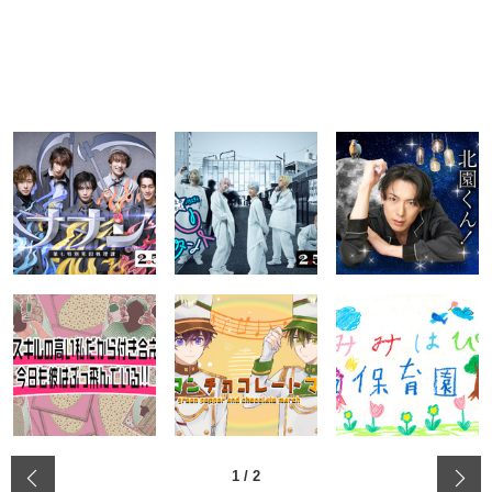
‹
1
/
2