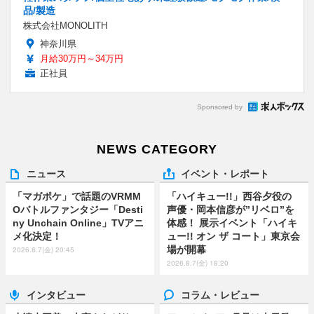
品/製造
株式会社MONOLITH
神奈川県
月給30万円～34万円
正社員
Sponsored by
NEWS CATEGORY
ニュース
イベント・レポート
「マガポケ」で話題のVRMM
「ハイキュー!!」西谷夕役の
Oバトルファンタジー「Desti
声優・岡本信彦が”リベロ”を
ny Unchain Online」TVアニ
体感！ 展示イベント「ハイキ
メ化決定！
ュー!! オン ザ コート」東京会
場が開幕
2026.8.7(金) 20:45
2026.8.7(金) 18:20
インタビュー
コラム・レビュー