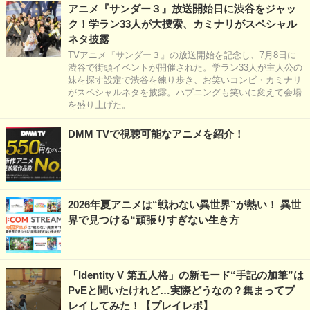
アニメ『サンダー３』放送開始日に渋谷をジャッ
ク！学ラン33人が大捜索、カミナリがスペシャル
ネタ披露
TVアニメ『サンダー３』の放送開始を記念し、7月8日に
渋谷で街頭イベントが開催された。学ラン33人が主人公の
妹を探す設定で渋谷を練り歩き、お笑いコンビ・カミナリ
がスペシャルネタを披露。ハプニングも笑いに変えて会場
を盛り上げた。
DMM TVで視聴可能なアニメを紹介！
2026年夏アニメは“戦わない異世界”が熱い！ 異世
界で見つける“頑張りすぎない生き方
「Identity V 第五人格」の新モード“手記の加筆”は
PvEと聞いたけれど…実際どうなの？集まってプ
レイしてみた！【プレイレポ】