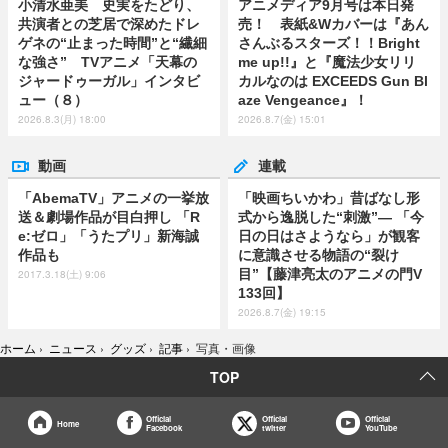
小清水亜美 史実をたどり、
アニメディア9月号は本日発
共演者との芝居で深めたドレ
売！ 表紙&Wカバーは『あん
ゲネの“止まった時間”と“繊細
さんぶるスターズ！！Bright
な強さ” TVアニメ「天幕の
me up!!』と『魔法少女リリ
ジャードゥーガル」インタビ
カルなのは EXCEEDS Gun Bl
ュー（８）
aze Vengeance』！
2026.8.3(月) 18:00
2026.8.7(金) 15:01
動画
連載
「AbemaTV」アニメの一挙放
「映画ちいかわ」昔ばなし形
送＆劇場作品が目白押し 「R
式から逸脱した“刺激”― 「今
e:ゼロ」「うたプリ」新海誠
日の日はさようなら」が観客
作品も
に意識させる物語の“裂け
目”【藤津亮太のアニメの門V
2017.3.18(土) 9:06
133回】
2026.8.7(金) 19:15
ホーム
›
ニュース
›
グッズ
›
記事
›
写真・画像
TOP
Official
Official
Official
Home
Facebook
twitter
YouTube