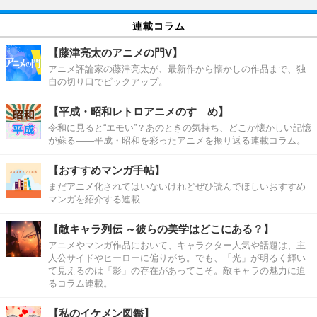
連載コラム
【藤津亮太のアニメの門V】
アニメ評論家の藤津亮太が、最新作から懐かしの作品まで、独
自の切り口でピックアップ。
【平成・昭和レトロアニメのすゝめ】
令和に見ると“エモい”？あのときの気持ち、どこか懐かしい記憶
が蘇る――平成・昭和を彩ったアニメを振り返る連載コラム。
【おすすめマンガ手帖】
まだアニメ化されてはいないけれどぜひ読んでほしいおすすめ
マンガを紹介する連載
【敵キャラ列伝 ～彼らの美学はどこにある？】
アニメやマンガ作品において、キャラクター人気や話題は、主
人公サイドやヒーローに偏りがち。でも、「光」が明るく輝い
て見えるのは「影」の存在があってこそ。敵キャラの魅力に迫
るコラム連載。
【私のイケメン図鑑】