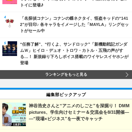
トイに登場♪
「名探偵コナン」コナンの蝶ネクタイ、怪盗キッドの“141
2”が目印♪ 各キャラをイメージした「MAYLA」リングセッ
トがセール中
“任務了解”、“行くよ、サンドロック”「新機動戦記ガンダ
ムＷ」ヒイロ・デュオ・トロワ・カトル・五飛の声がす
る…！ 新規録り下ろしボイス搭載のワイヤレスイヤホンが
登場
ランキングをもっと見る
編集部ピックアップ
神谷浩史さんと“アニメのしごと”を深掘り！ DMM
pictures、学生向けセミナー＆交流会を8/31開催―
―“現場×ビジネス”を一夜でキャッチ