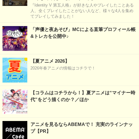
『Identity V 第五人格』が好きな人やプレイしたことある
人、全くプレイしたことがない人など、様々な4人を集め
てプレイしてみました！
「声優と夜あそび」MCによる直筆プロフィール帳
&トレカを公開中♪
【夏アニメ 2026】
2026年春アニメの情報はコチラで！
【コラムはコチラから！】夏アニメは“マイナー時
代”をどう描くのか？／ほか
アニメを見るならABEMAで！ 充実のラインナッ
プ【PR】