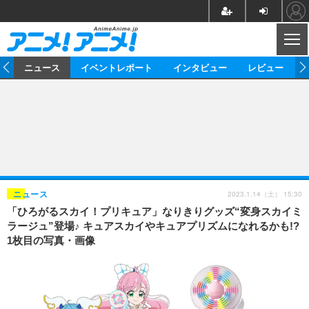
CL
ム
ニュース
イベントレポート
インタビュー
レビュー
ニュース
アニメ
映画/ドラマ
イベントレポート
マンガ
ノベル
アニメ
映画
インタビュー
音楽
声優
ライブ
舞台
スタッフ
声優
レビュー
2023.1.14（土） 15:30
ニュース
「ひろがるスカイ！プリキュア」なりきりグッズ“変身スカイミ
ゲーム
グッズ
海外イベント
ビジネス
俳優・タレント
アーティスト
アニメ
実写
動画
ラージュ”登場♪ キュアスカイやキュアプリズムになれるかも!?
イベント
海外
1枚目の写真・画像
ビジネス
書評
イベント
アニメ
映画/ドラマ
連載・コラム
ゲーム
座談会
アニメ！アニメ！TV
ABEMA Cafe