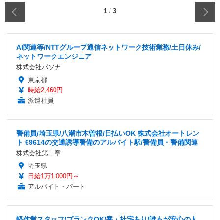
‹
1
/
3
AI関連等/NTTグループ通信ネットワーク技術業務/土日休み/
ネットワークエンジニア
株式会社パソナ
東京都
時給2,460円
派遣社員
警備員/埼玉県/八潮市木曽根/日払いOK 株式会社オートレン
ト 69614の交通誘導警備のアルバイト駅/警備員・警備関連
株式会社第二章
埼玉県
日給1万1,000円～
アルバイト・パート
軽作業スタッフ/ブランクOK/寮・社宅あり/誰もが安心の人