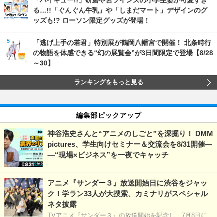
る…!!「ぐんぐん牛乳」や「しまだマート」デザインのグ
ッズも!? ローソン限定グッズが登場！
「逃げ上手の若君」特別展が鶴岡八幡宮で開催！ 北条時行
の物語を体感できる“幻の展覧会”が3日間限定で登場【8/28
～30】
ランキングをもっと見る
編集部ピックアップ
神谷浩史さんと“アニメのしごと”を深掘り！ DMM
pictures、学生向けセミナー＆交流会を8/31開催―
―“現場×ビジネス”を一夜でキャッチ
アニメ『サンダー３』放送開始日に渋谷をジャッ
ク！学ラン33人が大捜索、カミナリがスペシャル
ネタ披露
TVアニメ『サンダー３』の放送開始を記念し、7月8日に