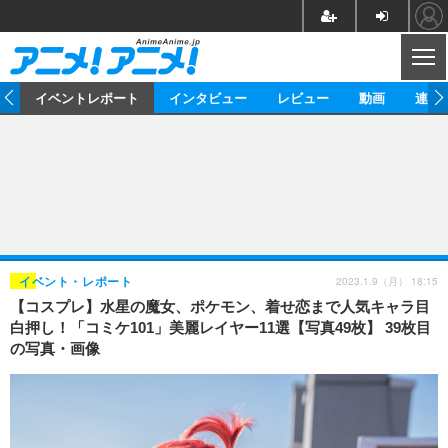
CL
ス
イベントレポート
インタビュー
レビュー
動画
連載
ニュース
アニメ
映画/ドラマ
イベントレポート
マンガ
ノベル
アニメ
映画
インタビュー
音楽
声優
ライブ
舞台
スタッフ
声優
レビュー
2023.1.9（月） 18:15
イベント・レポート
【コスプレ】水星の魔女、ポケモン、着せ恋まで人気キャラ目
ゲーム
グッズ
海外イベント
ビジネス
俳優・タレント
アーティスト
アニメ
実写
動画
白押し！「コミケ101」美麗レイヤー11選【写真49枚】 39枚目
イベント
海外
の写真・画像
ビジネス
書評
イベント
アニメ
映画/ドラマ
連載・コラム
ゲーム
座談会
アニメ！アニメ！TV
ABEMA Cafe