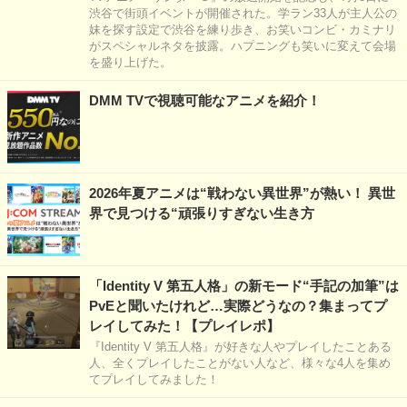
渋谷で街頭イベントが開催された。学ラン33人が主人公の
妹を探す設定で渋谷を練り歩き、お笑いコンビ・カミナリ
がスペシャルネタを披露。ハプニングも笑いに変えて会場
を盛り上げた。
DMM TVで視聴可能なアニメを紹介！
2026年夏アニメは“戦わない異世界”が熱い！ 異世
界で見つける“頑張りすぎない生き方
「Identity V 第五人格」の新モード“手記の加筆”は
PvEと聞いたけれど…実際どうなの？集まってプ
レイしてみた！【プレイレポ】
『Identity V 第五人格』が好きな人やプレイしたことある
人、全くプレイしたことがない人など、様々な4人を集め
てプレイしてみました！