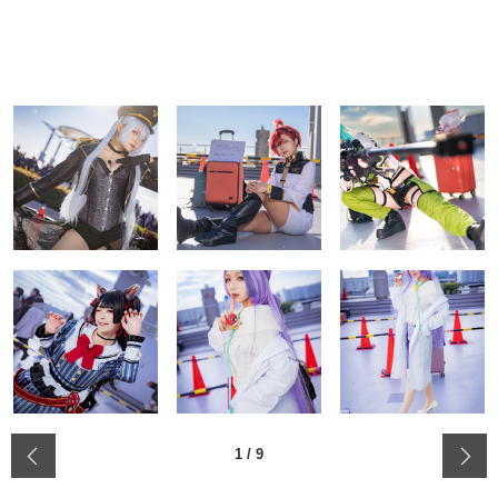
‹
1
/
9