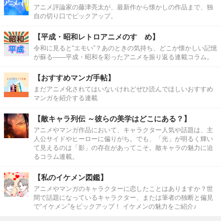
アニメ評論家の藤津亮太が、最新作から懐かしの作品まで、独
自の切り口でピックアップ。
【平成・昭和レトロアニメのすゝめ】
令和に見ると“エモい”？あのときの気持ち、どこか懐かしい記憶
が蘇る――平成・昭和を彩ったアニメを振り返る連載コラム。
【おすすめマンガ手帖】
まだアニメ化されてはいないけれどぜひ読んでほしいおすすめ
マンガを紹介する連載
【敵キャラ列伝 ～彼らの美学はどこにある？】
アニメやマンガ作品において、キャラクター人気や話題は、主
人公サイドやヒーローに偏りがち。でも、「光」が明るく輝い
て見えるのは「影」の存在があってこそ。敵キャラの魅力に迫
るコラム連載。
【私のイケメン図鑑】
アニメやマンガのキャラクターに恋したことはありますか？世
間で話題になっているキャラクター、または筆者の独断と偏見
で“イケメン”をピックアップ！ イケメンの魅力をご紹介♪