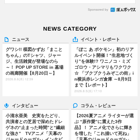
Sponsored by
NEWS CATEGORY
ニュース
イベント・レポート
グワシ!! 楳図かずお「まこと
「ぽこ あ ポケモン」初のリア
ちゃん」のTシャツ、ジャー
ルイベント開催！“生息地づく
ジ、生活雑貨が登場なのら
り”を体験!? ワニノコ・ミズ
～！ POP UP STORE in 墓場
ゴロウ・アシマリもワクワク
の画廊開催【8月20日～】
☆ 「ブクブクうみぞこの街」i
n横浜赤レンガ倉庫 ～8月9日
2026.8.6(木) 12:39
まで【レポート】
2026.8.5(水) 17:10
インタビュー
コラム・レビュー
小清水亜美 史実をたどり、
【2026夏アニメ ライターが選
共演者との芝居で深めたドレ
ぶ “原作愛”に震えた3作
ゲネの“止まった時間”と“繊細
品】！ アニメ化でさらに輝き
な強さ” TVアニメ「天幕の
を増した「これ描いて死ね」
ジャードゥーガル」インタビ
「天幕のジャードゥーガル」