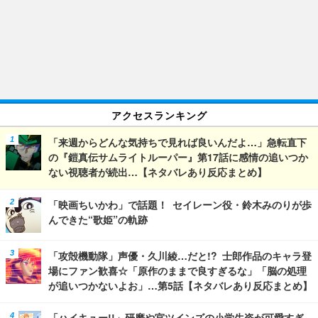
アクセスランキング
「来週からどんな気持ちで見れば良いんだよ…」急転直下
の『鎧真伝サムライトルーパー』第17話に感情の追いつか
ない視聴者が続出…【ネタバレあり反応まとめ】
「映画ちいかわ」で話題！ セイレーン役・鈴木みのりが歩
んできた“歌姫”の軌跡
「攻殻機動隊」声優・久川綾…だと!? 士郎作品のキャラ登
場にファン歓喜☆「原作のままで良すぎるな」「脳の処理
が追いつかないよお」…第5話【ネタバレあり反応まとめ】
「ハイキュー!!」研磨や宮ツインズの小学生姿が可愛すぎ