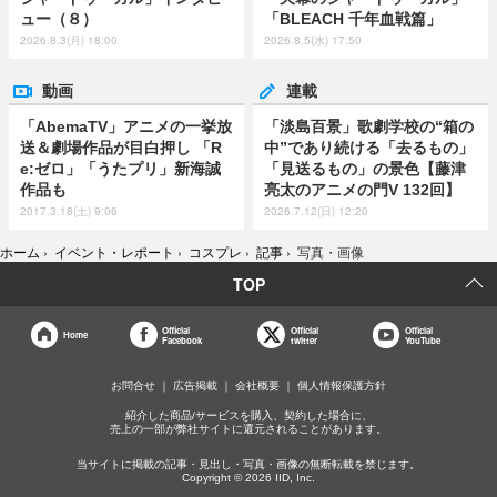
ュー（８）
「BLEACH 千年血戦篇」
2026.8.3(月) 18:00
2026.8.5(水) 17:50
動画
連載
「AbemaTV」アニメの一挙放
「淡島百景」歌劇学校の“箱の
送＆劇場作品が目白押し 「R
中”であり続ける「去るもの」
e:ゼロ」「うたプリ」新海誠
「見送るもの」の景色【藤津
作品も
亮太のアニメの門V 132回】
2017.3.18(土) 9:06
2026.7.12(日) 12:20
ホーム
›
イベント・レポート
›
コスプレ
›
記事
›
写真・画像
TOP
Official
Official
Official
Home
Facebook
twitter
YouTube
お問合せ
広告掲載
会社概要
個人情報保護方針
紹介した商品/サービスを購入、契約した場合に、
売上の一部が弊社サイトに還元されることがあります。
当サイトに掲載の記事・見出し・写真・画像の無断転載を禁じます。
Copyright © 2026 IID, Inc.