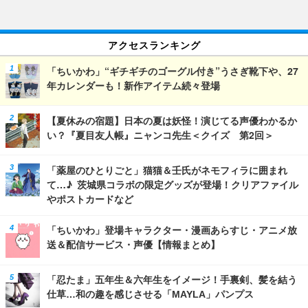
アクセスランキング
「ちいかわ」“ギチギチのゴーグル付き”うさぎ靴下や、27
年カレンダーも！新作アイテム続々登場
【夏休みの宿題】日本の夏は妖怪！演じてる声優わかるか
い？『夏目友人帳』ニャンコ先生＜クイズ 第2回＞
「薬屋のひとりごと」猫猫＆壬氏がネモフィラに囲まれ
て…♪ 茨城県コラボの限定グッズが登場！クリアファイル
やポストカードなど
「ちいかわ」登場キャラクター・漫画あらすじ・アニメ放
送＆配信サービス・声優【情報まとめ】
「忍たま」五年生＆六年生をイメージ！手裏剣、髪を結う
仕草…和の趣を感じさせる「MAYLA」パンプス