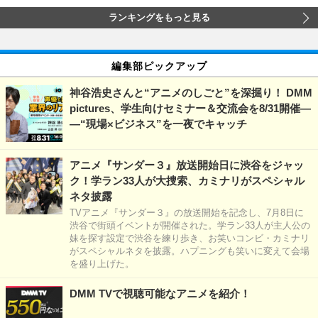
ランキングをもっと見る
編集部ピックアップ
神谷浩史さんと“アニメのしごと”を深掘り！ DMM
pictures、学生向けセミナー＆交流会を8/31開催―
―“現場×ビジネス”を一夜でキャッチ
アニメ『サンダー３』放送開始日に渋谷をジャッ
ク！学ラン33人が大捜索、カミナリがスペシャル
ネタ披露
TVアニメ『サンダー３』の放送開始を記念し、7月8日に
渋谷で街頭イベントが開催された。学ラン33人が主人公の
妹を探す設定で渋谷を練り歩き、お笑いコンビ・カミナリ
がスペシャルネタを披露。ハプニングも笑いに変えて会場
を盛り上げた。
DMM TVで視聴可能なアニメを紹介！