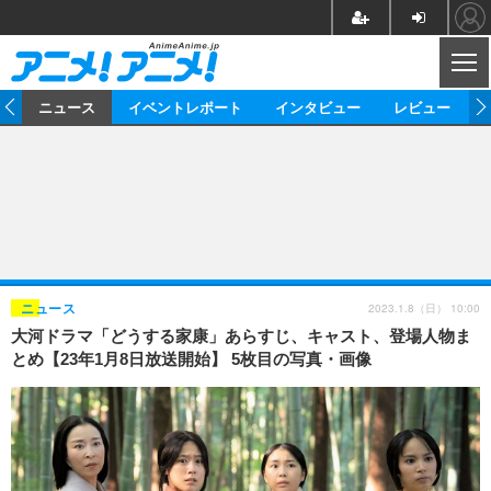
CL
ム
ニュース
イベントレポート
インタビュー
レビュー
ニュース
アニメ
映画/ドラマ
イベントレポート
マンガ
ノベル
アニメ
映画
インタビュー
音楽
声優
ライブ
舞台
スタッフ
声優
レビュー
2023.1.8（日） 10:00
ニュース
大河ドラマ「どうする家康」あらすじ、キャスト、登場人物ま
ゲーム
グッズ
海外イベント
ビジネス
俳優・タレント
アーティスト
アニメ
実写
動画
とめ【23年1月8日放送開始】 5枚目の写真・画像
イベント
海外
ビジネス
書評
イベント
アニメ
映画/ドラマ
連載・コラム
ゲーム
座談会
アニメ！アニメ！TV
ABEMA Cafe