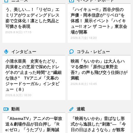
う、美しい…！「リゼロ」エ
「ハイキュー!!」西谷夕役の
ミリアがウェディングドレス
声優・岡本信彦が”リベロ”を
姿で立体化！凛とした気品と
体感！ 展示イベント「ハイキ
可憐さを表現
ュー!! オン ザ コート」東京会
場が開幕
2026.8.9(日) 17:15
2026.8.7(金) 18:20
インタビュー
コラム・レビュー
小清水亜美 史実をたどり、
映画「ちいかわ」は大人もハ
共演者との芝居で深めたドレ
マる傑作!「原作は東野圭
ゲネの“止まった時間”と“繊細
吾?」の声も飛び交う仕掛けが
な強さ” TVアニメ「天幕の
満載
ジャードゥーガル」インタビ
2026.8.8(土) 10:45
ュー（８）
2026.8.3(月) 18:00
動画
連載
「AbemaTV」アニメの一挙放
「映画ちいかわ」昔ばなし形
送＆劇場作品が目白押し 「R
式から逸脱した“刺激”― 「今
e:ゼロ」「うたプリ」新海誠
日の日はさようなら」が観客