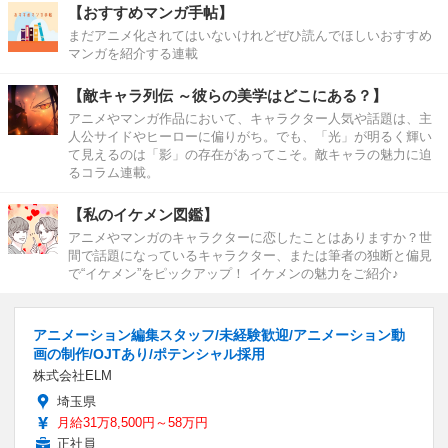
【おすすめマンガ手帖】
まだアニメ化されてはいないけれどぜひ読んでほしいおすすめ
マンガを紹介する連載
【敵キャラ列伝 ～彼らの美学はどこにある？】
アニメやマンガ作品において、キャラクター人気や話題は、主
人公サイドやヒーローに偏りがち。でも、「光」が明るく輝い
て見えるのは「影」の存在があってこそ。敵キャラの魅力に迫
るコラム連載。
【私のイケメン図鑑】
アニメやマンガのキャラクターに恋したことはありますか？世
間で話題になっているキャラクター、または筆者の独断と偏見
で“イケメン”をピックアップ！ イケメンの魅力をご紹介♪
アニメーション編集スタッフ/未経験歓迎/アニメーション動
画の制作/OJTあり/ポテンシャル採用
株式会社ELM
埼玉県
月給31万8,500円～58万円
正社員