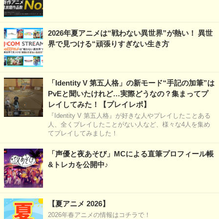
2026年夏アニメは“戦わない異世界”が熱い！ 異世
界で見つける“頑張りすぎない生き方
「Identity V 第五人格」の新モード“手記の加筆”は
PvEと聞いたけれど…実際どうなの？集まってプ
レイしてみた！【プレイレポ】
『Identity V 第五人格』が好きな人やプレイしたことある
人、全くプレイしたことがない人など、様々な4人を集め
てプレイしてみました！
「声優と夜あそび」MCによる直筆プロフィール帳
&トレカを公開中♪
【夏アニメ 2026】
2026年春アニメの情報はコチラで！