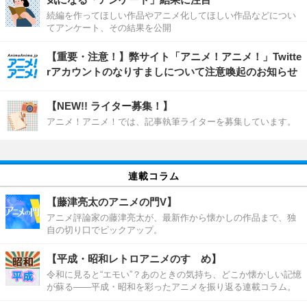
続編を作ってほしい作品やアニメ化してほしい作品などについ
てアンケート、その結果を公開
【重要・注意！】弊サイト「アニメ！アニメ！」Twitte
rアカウントのなりすましについて注意喚起のお知らせ
【NEW!! ライター募集！】
アニメ！アニメ！では、記事執筆ライターを募集しています。
連載コラム
【藤津亮太のアニメの門V】
アニメ評論家の藤津亮太が、最新作から懐かしの作品まで、独
自の切り口でピックアップ。
【平成・昭和レトロアニメのすゝめ】
令和に見ると“エモい”？あのときの気持ち、どこか懐かしい記憶
が蘇る――平成・昭和を彩ったアニメを振り返る連載コラム。